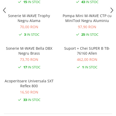
Roti Spate
15
IN STOC
43
IN STOC
Sonerie
Frane V-Brake
Diverse
Sonerie M-WAVE Trophy
Pompa Mini M-WAVE CTP cu
Set Roti
Negru Alama
MiniTool Negru Aluminiu
Accesorii Remorca
Suspensii Spate
70,00 RON
97,90 RON
Roti ajutatoare
Butuci Roata
3
IN STOC
25
IN STOC
Scaune pentru Copii
Pinioane
Transport si Depozitare
Sonerie M-WAVE Bella DBX
Suport + Chei SUPER B TB-
Schimbator Pinioane
Negru Brass
76160 Allen
Schimbator Foi
73,70 RON
462,00 RON
Manete Schimbator
17
IN STOC
1
IN STOC
Etrier frana
Acoperitoare Universala SXT
Jante
Reflex 800
Angrenaje
16,50 RON
Ureche cadru
33
IN STOC
Disc frana
Cuvete