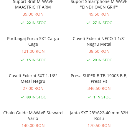
Suport Brat M-WAVE
Suport Smartphone M-WAVE
Ochelari
Cosuri pentru Biciclete
MAASTRICHT ARM
"EINDHOVEN GRIP"
ZA Missinglink
39,00 RON
49,50 RON
Ghidoline
Solutii Tubeless
22
IN STOC
27
IN STOC
Huse Șa
Spacere/Axe Butuci/Rulmenti
Mansoane
Cabluri
Portbagaj Furca SXT Cargo
Cuveti Externi NECO 1 1/8"
Pedale
Camere de bicicleta
Cage
Negru Metal
121,00 RON
38,50 RON
Pedale SPD
Accesorii Camere
Accesorii Pedale
15
IN STOC
20
IN STOC
Capete Cablu si Manta
Borsete si Genti
Coliere Șa
Cuveti Externi SXT 1.1/8"
Presa SUPER B TB-19003 B.B,
Protectii Cadru
Accesorii Frane Hidraulice
Metal Negru
Press Fit
Șei
27,00 RON
346,50 RON
Distantiere
Antifurturi
80
IN STOC
1
IN STOC
Thru Axle
Suport bidon si bidon
Placute Frana Disc
Chain Guide M-WAVE Steward
Janta SXT 28"/622-40 mm 32H
Aparatori noroi
Saboti Frana
Vario
Rosu
Oglinda
Roti Fata
140,00 RON
170,50 RON
Pompe