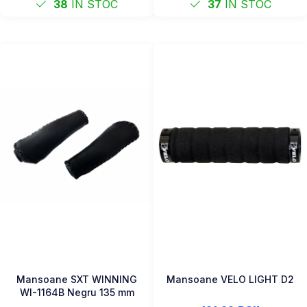
38
IN STOC
37
IN STOC
Mansoane SXT WINNING
Mansoane VELO LIGHT D2
WI-1164B Negru 135 mm