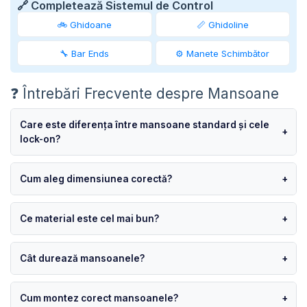
🔗 Completează Sistemul de Control
🚲 Ghidoane
📏 Ghidoline
🔧 Bar Ends
⚙️ Manete Schimbător
❓ Întrebări Frecvente despre Mansoane
Care este diferența între mansoane standard și cele
+
lock-on?
Cum aleg dimensiunea corectă?
+
Ce material este cel mai bun?
+
Cât durează mansoanele?
+
Cum montez corect mansoanele?
+