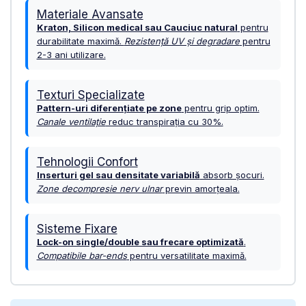
URECHE CADRU
Materiale Avansate
DISC FRANA
Kraton, Silicon medical sau Cauciuc natural
pentru
durabilitate maximă.
Rezistență UV și degradare
pentru
CUVETE
2-3 ani utilizare.
MONOBLOC
Texturi Specializate
Pattern-uri diferențiate pe zone
pentru grip optim.
Canale ventilație
reduc transpirația cu 30%.
Tehnologii Confort
Inserturi gel sau densitate variabilă
absorb șocuri.
Zone decompresie nerv ulnar
previn amorțeala.
Sisteme Fixare
Lock-on single/double sau frecare optimizată
.
Compatibile bar-ends
pentru versatilitate maximă.