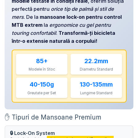
modele testate în condiții reale
, oferim soluția
MANUSI
Lumini Spate
LANTURI
perfectă pentru
orice tip de palmă și stil de
OCHELARI
COSURI PENTRU BICICLETE
ZA Missinglink
mers
. De la
mansoane lock-on pentru control
GHIDOLINE
SOLUTII TUBELESS
MTB extrem
la
ergonomice cu gel pentru
HUSE ȘA
touring confortabil
.
Transformă-ți bicicleta
SPACERE/AXE BUTUCI/RULMENTI
într-o extensie naturală a corpului!
MANSOANE
CABLURI
PEDALE
CAMERE DE BICICLETA
85+
22.2mm
Pedale SPD
ACCESORII CAMERE
Modele în Stoc
Diametru Standard
Accesorii Pedale
CAPETE CABLU SI MANTA
BORSETE SI GENTI
40-150g
130-135mm
COLIERE ȘA
PROTECTII CADRU
Greutate per Set
Lungime Standard
ACCESORII FRANE HIDRAULICE
ȘEI
DISTANTIERE
ANTIFURTURI
THRU AXLE
✋ Tipuri de Mansoane Premium
SUPORT BIDON SI BIDON
PLACUTE FRANA DISC
APARATORI NOROI
🔒 Lock-On System
SABOTI FRANA