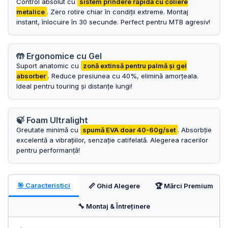
OGLINDA
Control absolut cu
sistem prindere rapidă cu coliere
ROTI FATA
metalice
. Zero rotire chiar în condiții extreme. Montaj
POMPE
instant, înlocuire în 30 secunde. Perfect pentru MTB agresiv!
ROTI SPATE
SONERIE
FRANE V-BRAKE
DIVERSE
🤲 Ergonomice cu Gel
SET ROTI
Suport anatomic cu
zonă extinsă pentru palmă și gel
Accesorii Remorca
absorber
. Reduce presiunea cu 40%, elimină amorțeala.
SUSPENSII SPATE
Roti ajutatoare
Ideal pentru touring și distanțe lungi!
Scaune pentru Copii
BUTUCI ROATA
Transport si Depozitare
PINIOANE
🍃 Foam Ultralight
SCHIMBATOR PINIOANE
Greutate minimă cu
spumă EVA doar 40-60g/set
. Absorbție
excelentă a vibrațiilor, senzație catifelată. Alegerea racerilor
SCHIMBATOR FOI
pentru performanță!
MANETE SCHIMBATOR
ETRIER FRANA
🎯 Caracteristici
📏 Ghid Alegere
🏆 Mărci Premium
JANTE
🔧 Montaj & Întreținere
ANGRENAJE