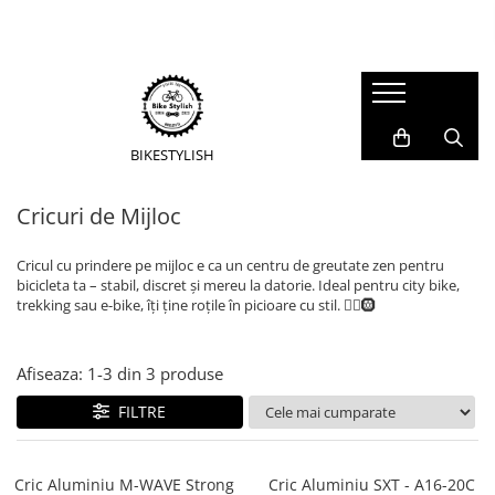
Accesorii
Piese
Scule si intretinere
Echipament
Reflectorizante
Pipe Ghidon
Unelte Speciale
Rucsaci si Bagaje calatorie
Articole copii
Tije Ghidon
BibShorts/Boxeri
Kituri Aerisire/Componente
BIKE
STYLISH
Accesorii Ghidoane si BarEnd
Ghidoane
Solutie de spalat
Casti
(ExtensiiGhidon)
Cricuri de Mijloc
Mansoane manete frana Road
Intinzatoare Lant si Directionare
Casti Ciclism Adulti
Accesorii E-Bike
Tije Șa
Casti BMX
Unelte Universale
Cricul cu prindere pe mijloc e ca un centru de greutate zen pentru
Protectii si Accesorii E-Bike
Casti Full Face
Valve/Adaptori si Capete
bicicleta ta – stabil, discret și mereu la datorie. Ideal pentru city bike,
Ingrijire si Lubrifiere
trekking sau e-bike, îți ține roțile în picioare cu stil. 🧘‍♂️🛞
Cricuri E-Bike
Tricouri
Furci
Truse de scule
Lanturi E-Bike
Huse Pantofi
Anvelope pe sarma
Uleiuri Minerale
Cricuri de Mijloc
Afiseaza:
1-
3
din
3
produse
Incalzitoare Maini si Picioare
Anvelope Pliabile
Solutie Curatat Discuri
Lumini
Jachete
FILTRE
Anvelope/Jante E-Bike
Lumini Fata
Caciuli, Sepci si Bandane
Benzi/Protectii Antipana
Seturi Lumini
Manusi
Cric Aluminiu M-WAVE Strong
Cric Aluminiu SXT - A16-20C
Lumini Spate
Lanturi