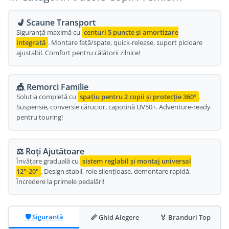
Oglinda
Roti Fata
💺 Scaune Transport
Pompe
Roti Spate
Siguranță maximă cu
centuri 5 puncte și amortizare
integrată
. Montare față/spate, quick-release, suport picioare
Sonerie
Frane V-Brake
ajustabil. Comfort pentru călătorii zilnice!
Diverse
Set Roti
Accesorii Remorca
Suspensii Spate
🎪 Remorci Familie
Roti ajutatoare
Soluția completă cu
spațiu pentru 2 copii și protecție 360°
.
Butuci Roata
Scaune pentru Copii
Suspensie, conversie cărucior, capotină UV50+. Adventure-ready
Pinioane
pentru touring!
Transport si Depozitare
Schimbator Pinioane
Schimbator Foi
⚖️ Roți Ajutătoare
Învățare graduală cu
sistem reglabil și montaj universal
Manete Schimbator
12"-20"
. Design stabil, role silențioase, demontare rapidă.
Încredere la primele pedalări!
Etrier frana
Jante
Angrenaje
🛡️ Siguranță
📏 Ghid Alegere
🏅 Branduri Top