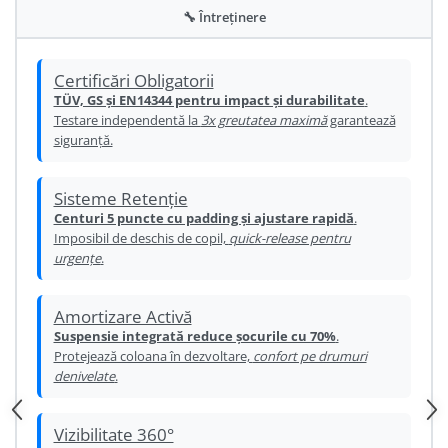
Ureche cadru
🔧 Întreținere
Disc frana
Cuvete
Certificări Obligatorii
TÜV, GS și EN14344 pentru impact și durabilitate
.
Monobloc
Testare independentă la
3x greutatea maximă
garantează
siguranță.
Sisteme Retenție
Centuri 5 puncte cu padding și ajustare rapidă
.
Imposibil de deschis de copil,
quick-release pentru
urgențe
.
Amortizare Activă
Suspensie integrată reduce șocurile cu 70%
.
Protejează coloana în dezvoltare,
confort pe drumuri
denivelate
.
Vizibilitate 360°