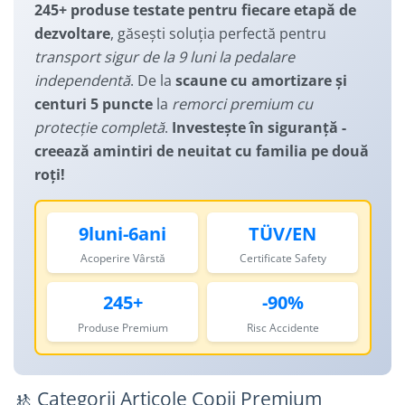
Manusi
245+ produse testate pentru fiecare etapă de
Lanturi
Lumini Spate
dezvoltare
, găsești soluția perfectă pentru
Ochelari
Cosuri pentru Biciclete
ZA Missinglink
transport sigur de la 9 luni la pedalare
Solutii Tubeless
Ghidoline
independentă
. De la
scaune cu amortizare și
Spacere/Axe Butuci/Rulmenti
centuri 5 puncte
la
remorci premium cu
Huse Șa
protecție completă
.
Investește în siguranță -
Cabluri
Mansoane
creează amintiri de neuitat cu familia pe două
Camere de bicicleta
Pedale
roți!
Accesorii Camere
Pedale SPD
Accesorii Pedale
Capete Cablu si Manta
9luni-6ani
TÜV/EN
Borsete si Genti
Coliere Șa
Acoperire Vârstă
Certificate Safety
Protectii Cadru
Accesorii Frane Hidraulice
245+
-90%
Șei
Distantiere
Produse Premium
Risc Accidente
Antifurturi
Thru Axle
Suport bidon si bidon
Placute Frana Disc
Aparatori noroi
🚸 Categorii Articole Copii Premium
Saboti Frana