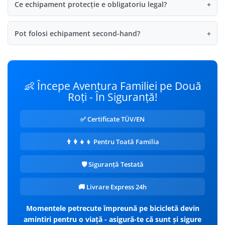
Ce echipament protecție e obligatoriu legal?
+
Pot folosi echipament second-hand?
+
👶 Începe Aventura Familiei pe Două
Roți - În Siguranță!
✅ Certificate TÜV/EN
👨‍👩‍👧‍👦 Pentru Toată Familia
🛡️ Siguranță Testată
🚚 Livrare Express 24h
Momentele petrecute împreună pe bicicletă devin
amintiri pentru o viață - asigură-te că sunt și sigure