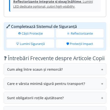
Reflectorizante integrate și steag înălțime
. Lumini
LED dedicate opțional,
culori high-visibility
.
🔗 Completează Sistemul de Siguranță
⛑️ Căști Protecție
🔆 Reflectorizante
💡 Lumini Siguranță
🛡️ Protecții Impact
❓ Întrebări Frecvente despre Articole Copii
Cum aleg între scaun și remorcă?
+
Care e vârsta minimă sigură pentru transport?
+
Sunt obligatorii roțile ajutătoare?
+