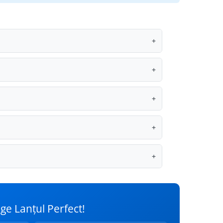
+
+
+
+
+
ege Lanțul Perfect!