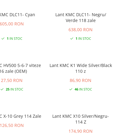
 KMC DLC11- Cyan
Lant KMC DLC11- Negru/
Verde 118 zale
605,00 RON
638,00 RON
1
IN STOC
1
IN STOC
0 5-6-7 viteze
Lant KMC K1 Wide Silver/Black
116 zale (OEM)
110 z
27,50 RON
86,90 RON
25
IN STOC
46
IN STOC
 X-10 Grey 114 Zale
Lant KMC X10 Silver/Negru-
114 Z
126,50 RON
174,90 RON