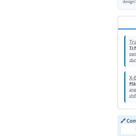
design!
Oglinda
Roti Fata
Pompe
Roti Spate
Sonerie
Frane V-Brake
Diverse
Set Roti
Tr
Accesorii Remorca
Ti-
Suspensii Spate
pen
Roti ajutatoare
Butuci Roata
dur
Scaune pentru Copii
Pinioane
Transport si Depozitare
X-
Schimbator Pinioane
Plă
Schimbator Foi
ang
shif
Manete Schimbator
Etrier frana
Jante
🔗 Com
Angrenaje