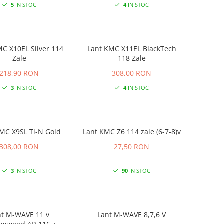
5
IN STOC
4
IN STOC
 X10EL Silver 114
Lant KMC X11EL BlackTech
Zale
118 Zale
218,90 RON
308,00 RON
3
IN STOC
4
IN STOC
MC X9SL Ti-N Gold
Lant KMC Z6 114 zale (6-7-8)v
308,00 RON
27,50 RON
3
IN STOC
90
IN STOC
nt M-WAVE 11 v
Lant M-WAVE 8,7,6 V