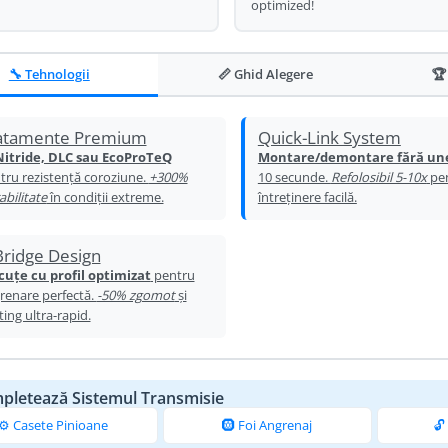
optimized!
🔧 Tehnologii
📏 Ghid Alegere
🏆
atamente Premium
Quick-Link System
Nitride, DLC sau EcoProTeQ
Montare/demontare fără un
tru rezistență coroziune.
+300%
10 secunde.
Refolosibil 5-10x
pe
abilitate
în condiții extreme.
întreținere facilă.
Bridge Design
cuțe cu profil optimizat
pentru
renare perfectă.
-50% zgomot
și
ting ultra-rapid.
pletează Sistemul Transmisie
⚙️ Casete Pinioane
🛞 Foi Angrenaj
🔓