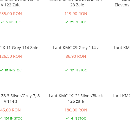
V 122 Zale
128 Zale
235,00 RON
119,90 RON
5
IN STOC
21
IN STOC
Lant KMC X 11 Grey 114 Zale
Lant KMC X9 Grey 114 z
Lant KMC X9 Silver/Gre
126,50 RON
86,90 RON
81
IN STOC
17
IN STOC
 8
Lant KMC "X12" Silver/Black
Lant KMC
v 114 z
126 zale
45,00 RON
180,00 RON
104
IN STOC
4
IN STOC