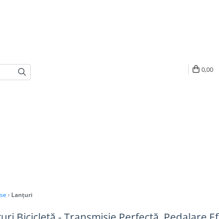
0,00
ese
›
Lanțuri
țuri Bicicletă - Transmisie Perfectă, Pedalare Ef