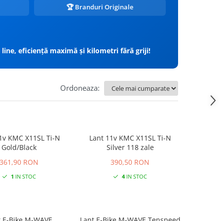
🏆 Branduri Originale
ine, eficiență maximă și kilometri fără griji!
Ordoneaza:
1v KMC X11SL Ti-N
Lant 11v KMC X11SL Ti-N
Gold/Black
Silver 118 zale
361,90 RON
390,50 RON
1
IN STOC
4
IN STOC
t E-Bike M-WAVE
Lant E-Bike M-WAVE Tenspeed