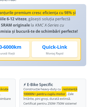
anțurile premium cresc eficiența cu 98% și
le 6-12 viteze
, găsești soluția perfectă
 SRAM originale
la
KMC X-Series cu
nsmisia și bucură-te de schimbări perfecte!
0-6000km
Quick-Link
urată Viață
Montaj Rapid
⚡ E-Bike Specific
lăcuțe
Construcție heavy-duty cu
rezistență
.
10000N+ pentru cuplu motor
. Zale
chimbare
întărite, pini groși, durată extinsă.
Certificat pentru 250W-750W sisteme!