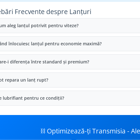
ebări Frecvente despre Lanțuri
um aleg lanțul potrivit pentru viteze?
ând înlocuiesc lanțul pentru economie maximă?
are-i diferența între standard și premium?
ot repara un lanț rupt?
e lubrifiant pentru ce condiții?
⛓️ Optimizează-ți Transmisia - Al