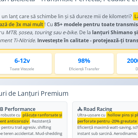
 un lanț care să schimbe lin și să dureze mii de kilometri?
L
ază de 3x mai mult
! Cu
85+ modele pentru toate transmisii
ru
MTB, șosea, touring sau e-bike
. De la
lanțuri Shimano și
ment Ti-Nitride
.
Investește în calitate - protejează-ți tra
6-12v
98%
200
Toate Vitezele
Eficiență Transfer
D
uri de Lanțuri Premium
TB Performance
🚴 Road Racing
 robuste cu
plăcuțe ranforsate și
Ultra-ușoare cu
hollow pins și p
ent anticoroziv
. Rezistență
perforate pentru -20% greutate
pentru trail agresiv, shifting
Eficiență maximă watt-saving, s
pe teren accidentat. Mud-shedding
instant sub sarcină. Aerodinamic