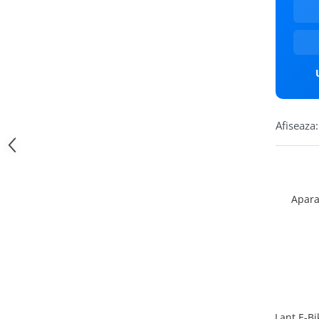
Afiseaza:
Apara
Lant E-Bi