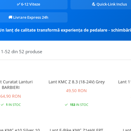
✅ 6-12 Viteze
💪 Quick-Link Inclus
🚚 Livrare Express 24h
Un lanț de calitate transformă experiența de pedalare - schimbări l
1-
52
din
52
produse
t Curatat Lanturi
Lant KMC Z 8.3 (18-24V) Grey
Lant 1
BARBIERI
49,50 RON
64,90 RON
1
IN STOC
153
IN STOC
ke KMC e10 Silver 10
Lant E-Bike KMC Z1eHX EPT
Lan