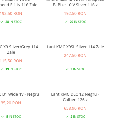
Elevenspeed E 11v 116 Zale
E- Bike 10 V Silver 116 z
192,50 RON
192,50 RON
28
IN STOC
20
IN STOC
y 114
Lant KMC X9SL Silver 114 Zale
Zale
247,50 RON
115,50 RON
19
IN STOC
3
IN STOC
 B1 Wide 1v - Negru
Lant KMC DLC 12 Negru -
Galben 126 z
35,20 RON
658,90 RON
5
IN STOC
2
IN STOC