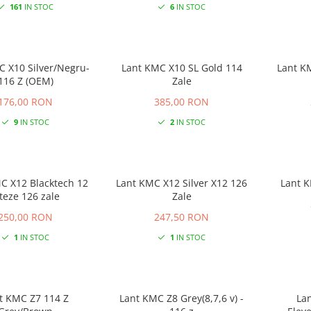
161
IN STOC
6
IN STOC
C X10 Silver/Negru-
Lant KMC X10 SL Gold 114
Lant KMC
116 Z (OEM)
Zale
176,00 RON
385,00 RON
9
IN STOC
2
IN STOC
C X12 Blacktech 12
Lant KMC X12 Silver X12 126
Lant K
iteze 126 zale
Zale
250,00 RON
247,50 RON
1
IN STOC
1
IN STOC
 KMC Z7 114 Z
Lant KMC Z8 Grey(8,7,6 v) -
La