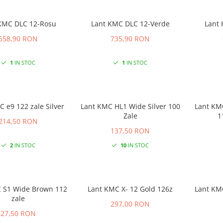
KMC DLC 12-Rosu
Lant KMC DLC 12-Verde
Lant
658,90 RON
735,90 RON
1
IN STOC
1
IN STOC
 e9 122 zale Silver
Lant KMC HL1 Wide Silver 100
Lant KMC HV50
Zale
214,50 RON
137,50 RON
2
IN STOC
10
IN STOC
 S1 Wide Brown 112
Lant KMC X- 12 Gold 126z
Lant KMC
zale
297,00 RON
27,50 RON