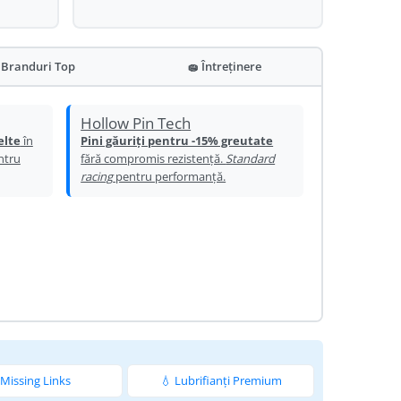
 Branduri Top
🧽 Întreținere
Hollow Pin Tech
elte
în
Pini găuriți pentru -15% greutate
ntru
fără compromis rezistență.
Standard
racing
pentru performanță.
 Missing Links
💧 Lubrifianți Premium