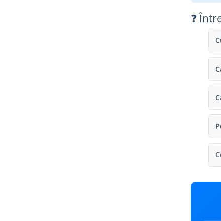
Ureche cadru
❓ Într
Disc frana
Cuvete
C
Monobloc
C
C
P
C