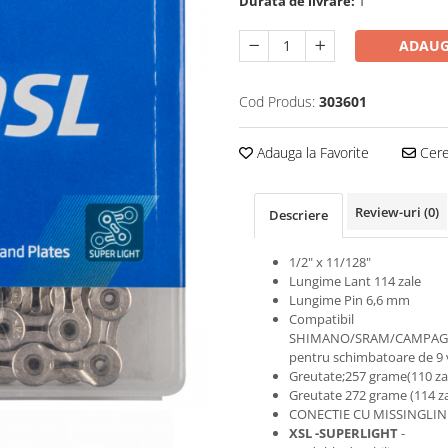
Durata de livrare:
1
ADAUG
Cod Produs:
303601
Adauga la Favorite
Cere 
Review-uri
(0)
Descriere
1/2" x 11/128"
Lungime Lant 114 zale
Lungime Pin 6,6 mm
Compatibil
SHIMANO/SRAM/CAMPA
pentru schimbatoare de 9 
Greutate;257 grame(110 za
Greutate 272 grame (114 za
CONECTIE CU MISSINGLI
XSL -SUPERLIGHT
-