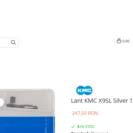
0,00
Lant KMC X9SL Silver 1
247,50 RON
3
IN STOC