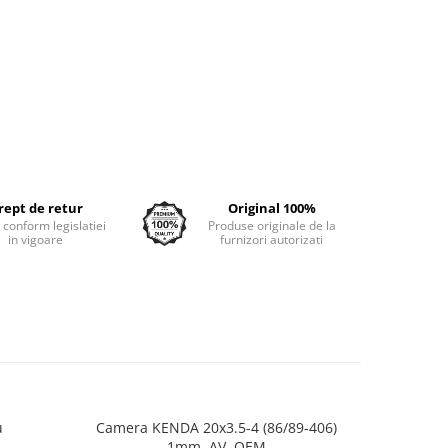
rept de retur
Original 100%
e conform legislatiei
Produse originale de la
in vigoare
furnizori autorizati
u
Camera KENDA 20x3.5-4 (86/89-406)
Butuc Sp
1mm, AV, OEM