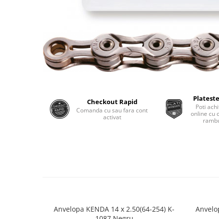
Plateste
Checkout Rapid
Poti achi
Comanda cu sau fara cont
online cu 
activat
rambu
Anvelopa KENDA 14 x 2.50(64-254) K-
Anvelo
1087 Negru