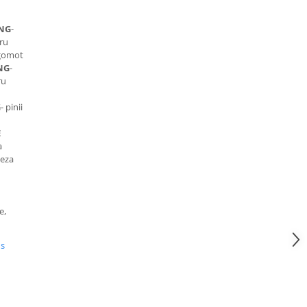
ING
-
tru
 zgomot
NG
-
ru
G
- pinii
E
a
teza
e,
us