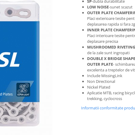
SP
-dubla durabilitate
LOW NOISE
-sunet scazut
OUTER PLATE CHAMFER
Placi exterioare tesite pen
deplasarea rapida si fara
INNER PLATE CHAMFERI
Placi interioare tesite pent
deplasare precisa
MUSHROOMED RIVETIN
de la zale sunt ingropati
DOUBLE X BRIDGE SHAP
OUTER PLATE
- schimbare
excelenta a treptelor de vi
Include MissingLink
Non Directional
Nickel Plated
Aplicatie MTB, racing bicycl
trekking, cyclocross
Informatii conformitate prod