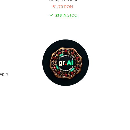
51,70 RON
218
IN STOC
 Ap. 1