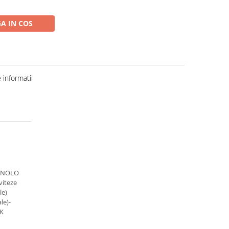
A IN COS
informatii
GNOLO
viteze
le)
le)-
NK