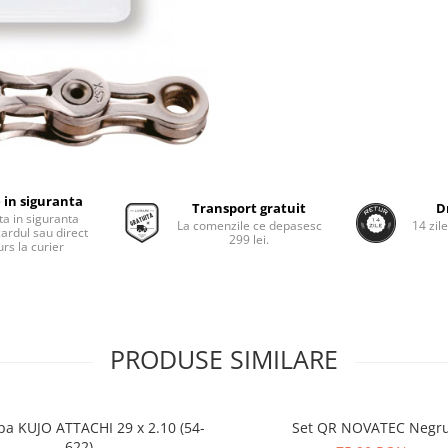
 in siguranta
Transport gratuit
D
ta in siguranta
La comenzile ce depasesc
14 zil
cardul sau direct
299 lei.
rs la curier
PRODUSE SIMILARE
pa KUJO ATTACHI 29 x 2.10 (54-
Set QR NOVATEC Negr
622)