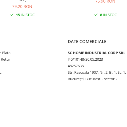
75,90 RON
79,20 RON
15
IN STOC
8
IN STOC
DATE COMERCIALE
 Plata
SC HOME INDUSTRIAL CORP SRL
e Retur
J40/10148/30.05.2023
48257638
L
Str. Rascoala 1907, Nr. 2, Bl. 1, Sc. 1,
București, București - sector 2