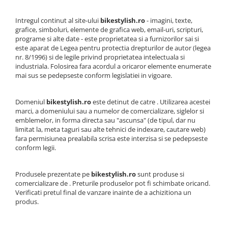
Roti Spate
Sonerie
Frane V-Brake
Intregul continut al site-ului
bikestylish.ro
- imagini, texte,
grafice, simboluri, elemente de grafica web, email-uri, scripturi,
Diverse
Set Roti
programe si alte date - este proprietatea si a furnizorilor sai si
Accesorii Remorca
este aparat de Legea pentru protectia drepturilor de autor (legea
Suspensii Spate
nr. 8/1996) si de legile privind proprietatea intelectuala si
Roti ajutatoare
industriala. Folosirea fara acordul a oricaror elemente enumerate
Butuci Roata
Scaune pentru Copii
mai sus se pedepseste conform legislatiei in vigoare.
Pinioane
Transport si Depozitare
Schimbator Pinioane
Domeniul
bikestylish.ro
este detinut de catre . Utilizarea acestei
marci, a domeniului sau a numelor de comercializare, siglelor si
Schimbator Foi
emblemelor, in forma directa sau "ascunsa" (de tipul, dar nu
limitat la, meta taguri sau alte tehnici de indexare, cautare web)
Manete Schimbator
fara permisiunea prealabila scrisa este interzisa si se pedepseste
Etrier frana
conform legii.
Jante
Produsele prezentate pe
bikestylish.ro
sunt produse si
Angrenaje
comercializare de . Preturile produselor pot fi schimbate oricand.
Verificati pretul final de vanzare inainte de a achizitiona un
Ureche cadru
produs.
Disc frana
Cuvete