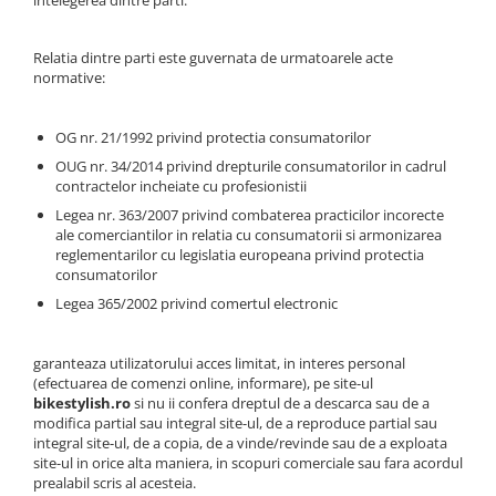
intelegerea dintre parti.
Ochelari
Cosuri pentru Biciclete
ZA Missinglink
Ghidoline
Solutii Tubeless
Relatia dintre parti este guvernata de urmatoarele acte
normative:
Huse Șa
Spacere/Axe Butuci/Rulmenti
Mansoane
Cabluri
OG nr. 21/1992 privind protectia consumatorilor
Pedale
Camere de bicicleta
OUG nr. 34/2014 privind drepturile consumatorilor in cadrul
contractelor incheiate cu profesionistii
Pedale SPD
Accesorii Camere
Legea nr. 363/2007 privind combaterea practicilor incorecte
Accesorii Pedale
Capete Cablu si Manta
ale comerciantilor in relatia cu consumatorii si armonizarea
Borsete si Genti
reglementarilor cu legislatia europeana privind protectia
Coliere Șa
consumatorilor
Protectii Cadru
Accesorii Frane Hidraulice
Legea 365/2002 privind comertul electronic
Șei
Distantiere
Antifurturi
garanteaza utilizatorului acces limitat, in interes personal
Thru Axle
(efectuarea de comenzi online, informare), pe site-ul
Suport bidon si bidon
Placute Frana Disc
bikestylish.ro
si nu ii confera dreptul de a descarca sau de a
modifica partial sau integral site-ul, de a reproduce partial sau
Aparatori noroi
Saboti Frana
integral site-ul, de a copia, de a vinde/revinde sau de a exploata
Oglinda
site-ul in orice alta maniera, in scopuri comerciale sau fara acordul
Roti Fata
prealabil scris al acesteia.
Pompe