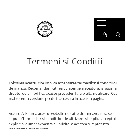
Accesorii
Piese
Scule si intretinere
Echipament
Reflectorizante
Pipe Ghidon
Unelte Speciale
Rucsaci si Bagaje calatorie
Articole copii
Tije Ghidon
BibShorts/Boxeri
Kituri Aerisire/Componente
Accesorii Ghidoane si BarEnd
Ghidoane
Solutie de spalat
Casti
(ExtensiiGhidon)
Mansoane manete frana Road
Intinzatoare Lant si Directionare
Casti Ciclism Adulti
Termeni si Conditii
Accesorii E-Bike
Tije Șa
Casti BMX
Unelte Universale
Protectii si Accesorii E-Bike
Casti Full Face
Valve/Adaptori si Capete
Ingrijire si Lubrifiere
Cricuri E-Bike
Tricouri
Furci
Folosirea acestui site implica acceptarea termenilor si conditiilor
Truse de scule
Lanturi E-Bike
de mai jos. Recomandam citirea cu atentie a acestora. isi asuma
Huse Pantofi
Anvelope pe sarma
Uleiuri Minerale
dreptul de a modifica aceste prevederi fara o alta notificare. Cea
Cricuri de Mijloc
Incalzitoare Maini si Picioare
mai recenta versiune poate fi accesata in aceasta pagina.
Anvelope Pliabile
Solutie Curatat Discuri
Lumini
Jachete
Anvelope/Jante E-Bike
Lumini Fata
Accesul/vizitarea acestui website de catre dumneavoastra se
Caciuli, Sepci si Bandane
Benzi/Protectii Antipana
supune Termenilor si conditiilor de ultilizare, si implica acceptul
Seturi Lumini
explicit al dumneavoastra cu privire la acestea si reprezinta
Manusi
Lumini Spate
Lanturi