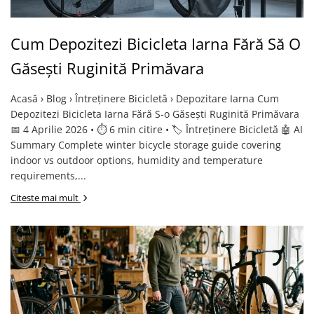
Cum Depozitezi Bicicleta Iarna Fără Să O
Găsești Ruginită Primăvara
Acasă › Blog › Întreținere Bicicletă › Depozitare Iarna Cum
Depozitezi Bicicleta Iarna Fără S-o Găsești Ruginită Primăvara
📅 4 Aprilie 2026 • ⏱️ 6 min citire • 🏷️ Întreținere Bicicletă 🤖 AI
Summary Complete winter bicycle storage guide covering
indoor vs outdoor options, humidity and temperature
requirements,...
Citeste mai mult