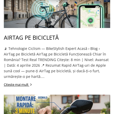
AIRTAG PE BICICLETĂ
📡 Tehnologie Ciclism — BikeStylish Expert Acasă › Blog ›
AirTag pe Bicicletă AirTag pe Bicicletă Funcționează Chiar în
România? Test Real TRENDING Citește: 8 min | Nivel: Avansat
| Dată: 4 aprilie 2026 📍 Rezumat Rapid AirTag-uri de Apple
sună cool — pune-ți AirTag pe bicicletă, și dacă-ți-o furt,
urmărește-o pe hartă....
Citeste mai mult