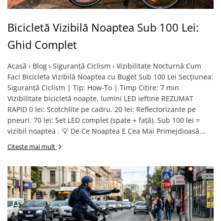
Roti Spate
Sonerie
Frane V-Brake
Bicicletă Vizibilă Noaptea Sub 100 Lei:
Diverse
Set Roti
Ghid Complet
Accesorii Remorca
Suspensii Spate
Roti ajutatoare
Butuci Roata
Acasă › Blog › Siguranță Ciclism › Vizibilitate Nocturnă Cum
Scaune pentru Copii
Faci Bicicleta Vizibilă Noaptea cu Buget Sub 100 Lei Secțiunea:
Pinioane
Transport si Depozitare
Siguranță Ciclism | Tip: How-To | Timp Citire: 7 min
Schimbator Pinioane
Vizibilitate bicicletă noapte, lumini LED ieftine REZUMAT
RAPID 0 lei: Scotchlite pe cadru. 20 lei: Reflectorizante pe
Schimbator Foi
pneuri. 70 lei: Set LED complet (spate + față). Sub 100 lei =
Manete Schimbator
vizibil noaptea . 💡 De Ce Noaptea E Cea Mai Primejdioasă...
Etrier frana
Citeste mai mult
Jante
Angrenaje
Ureche cadru
Disc frana
Cuvete