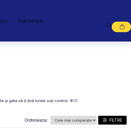
ARCI
CONCURSURI
i gata să-ți țină turele sub control. 🎯🚴‍♂️
Ordoneaza:
FILTRE