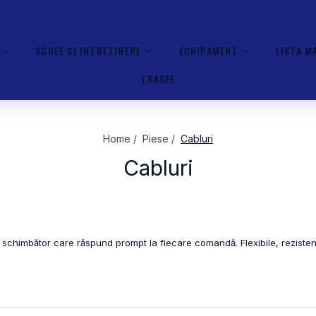
SCULE SI INTRETINERE
ECHIPAMENT
LISTA M
TRASEE
Home /
Piese /
Cabluri
Cabluri
i schimbător care răspund prompt la fiecare comandă. Flexibile, rezistente ș