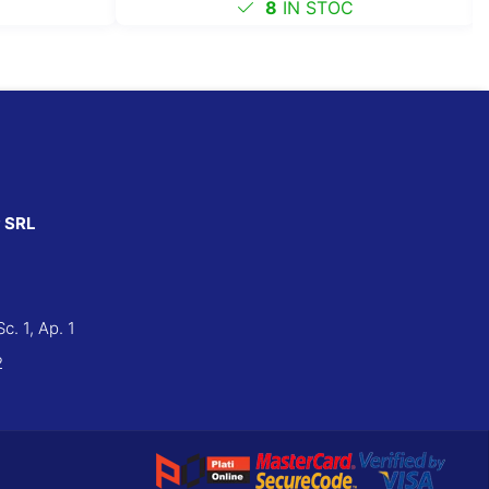
8
IN STOC
 SRL
Sc. 1, Ap. 1
2