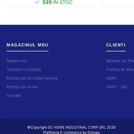
535
IN STOC
MAGAZINUL MEU
CLIENTI
Despre noi
Metode de Pla
Termeni si Conditii
Politica de Ret
Politica de Confidentialitate
ANPC
Politica de livrare
ANPC - SAL
Contact
©Copyright SC HOME INDUSTRIAL CORP SRL 2026
Platforma E-commerce by Gomag