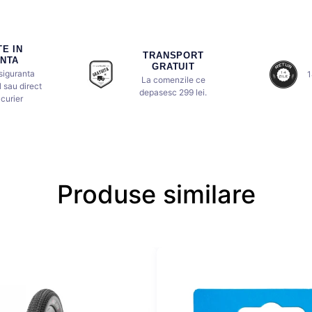
E IN
TRANSPORT
NTA
GRATUIT
 siguranta
1
La comenzile ce
 sau direct
depasesc 299 lei.
curier
Produse similare