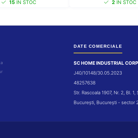
15
IN STOC
2
IN STOC
DATE COMERCIALE
ta
SC HOME INDUSTRIAL CORP
ur
J40/10148/30.05.2023
48257638
Str. Rascoala 1907, Nr. 2, Bl. 1, 
București, București - sector 