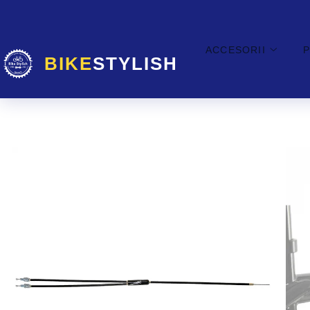
Accesorii
Piese
Scule si intretinere
Echipament
ACCESORII
P
REFLECTORIZANTE
PIPE GHIDON
UNELTE SPECIALE
RUCSACI SI BAGAJE CALATORIE
ARTICOLE COPII
TIJE GHIDON
BIBSHORTS/BOXERI
KITURI AERISIRE/COMPONENTE
ACCESORII GHIDOANE SI BAREND
GHIDOANE
SOLUTIE DE SPALAT
CASTI
(EXTENSIIGHIDON)
Mansoane manete frana Road
INTINZATOARE LANT SI
Casti Ciclism Adulti
ACCESORII E-BIKE
DIRECTIONARE
TIJE ȘA
Casti BMX
Casti Full Face
Protectii si Accesorii E-Bike
UNELTE UNIVERSALE
VALVE/ADAPTORI SI CAPETE
TRICOURI
Cricuri E-Bike
INGRIJIRE SI LUBRIFIERE
FURCI
Lanturi E-Bike
HUSE PANTOFI
TRUSE DE SCULE
ANVELOPE PE SARMA
CRICURI DE MIJLOC
INCALZITOARE MAINI SI PICIOARE
ULEIURI MINERALE
ANVELOPE PLIABILE
LUMINI
JACHETE
SOLUTIE CURATAT DISCURI
ANVELOPE/JANTE E-BIKE
Lumini Fata
CACIULI, SEPCI SI BANDANE
Seturi Lumini
BENZI/PROTECTII ANTIPANA
MANUSI
Lumini Spate
LANTURI