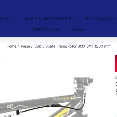
IESE
SCULE SI INTRETINERE
ECHIPAMENT
CONCURSURI
TRASEE
Home /
Piese /
Cablu Spate Frana/Rotor BMX SXT 1200 mm