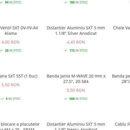
94
IN STOC
180
IN STOC
Ventil SXT DV-FV-AV
Distantier Aluminiu SXT 5 mm
Cheie Va
Alama
1.1/8" Silver Anodizat
4,00 RON
4,40 RON
28
IN STOC
172
IN STOC
ana SXT 55T (1 buc)
Banda Janta M-WAVE 20 mm x
Banda Ja
27,5", 20-584
5,50 RON
5,50 RON
5
IN STOC
508
IN STOC
blocare a placutelor
Distantier Aluminiu SXT 5 mm
Cablu F
na M4 x 25 - SRAM
1.1/8" Negru Anodizat