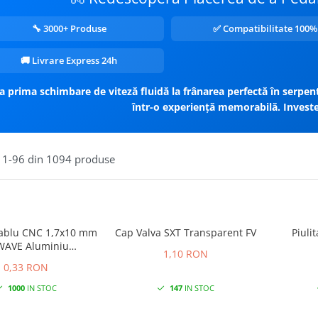
🔧 3000+ Produse
✅ Compatibilitate 100%
🚚 Livrare Express 24h
a prima schimbare de viteză fluidă la frânarea perfectă în serpent
într-o experiență memorabilă. Investeș
1-
96
din
1094
produse
ablu CNC 1,7x10 mm
Cap Valva SXT Transparent FV
Piuli
WAVE Aluminiu
1,10 RON
Orange Anodizat
0,33 RON
1000
IN STOC
147
IN STOC