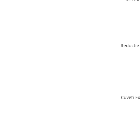
RE
Reductie 
Cuveti Ext