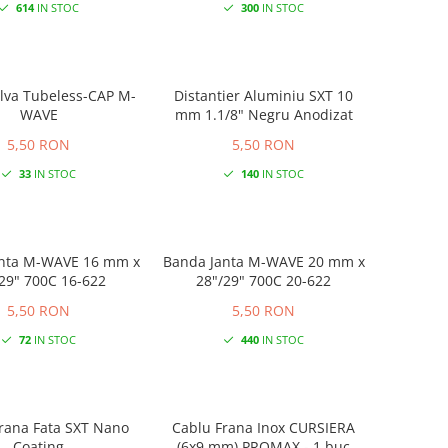
614
IN STOC
300
IN STOC
lva Tubeless-CAP M-
Distantier Aluminiu SXT 10
WAVE
mm 1.1/8" Negru Anodizat
5,50 RON
5,50 RON
33
IN STOC
140
IN STOC
nta M-WAVE 16 mm x
Banda Janta M-WAVE 20 mm x
28"/29" 700C 16-622
28"/29" 700C 20-622
5,50 RON
5,50 RON
72
IN STOC
440
IN STOC
rana Fata SXT Nano
Cablu Frana Inox CURSIERA
Coating
(6x9 mm) PROMAX - 1 buc