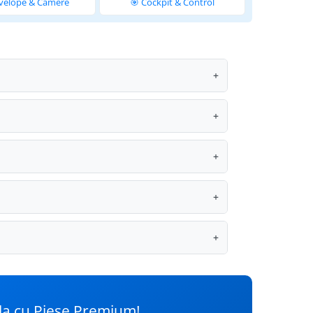
velope & Camere
🎯 Cockpit & Control
+
+
+
+
+
la cu Piese Premium!