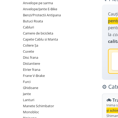
Manusi
Anvelope pe sarma
Lanturi
Lumini Spate
Anvelope/Jante E-Bike
Ochelari
Cosuri pentru Biciclete
Cauți
ZA Missinglink
Benzi/Protectii Antipana
pent
Solutii Tubeless
Butuci Roata
Ghidoline
pent
Cabluri
Spacere/Axe Butuci/Rulmenti
Huse Șa
Camere de bicicleta
la
co
Cabluri
Mansoane
Capete Cablu si Manta
calit
Coliere Șa
Camere de bicicleta
Pedale
Cuvete
Accesorii Camere
Pedale SPD
Disc frana
Accesorii Pedale
Distantiere
Capete Cablu si Manta
Etrier frana
Borsete si Genti
Coliere Șa
Frane V-Brake
Protectii Cadru
Accesorii Frane Hidraulice
Furci
⚙️ Cat
Ghidoane
Șei
Distantiere
Jante
Antifurturi
Thru Axle
🚲 Tr
Lanturi
Inima s
Suport bidon si bidon
Manete Schimbator
Placute Frana Disc
și schi
Monobloc
Aparatori noroi
Shiman
Saboti Frana