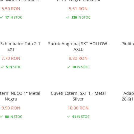
D/FORCE/RIVAL
5,50 RON
5,51 RON
17
IN STOC
326
IN STOC
Schimbator Fata 2-1
Surub Angrenaj SXT HOLLOW-
Piulit
SXT
AXLE
7,70 RON
8,80 RON
5
IN STOC
20
IN STOC
erni NECO 1" Metal
Cuveti Externi SXT 1 - Metal
Adap
Negru
Silver
28.6(1
9,90 RON
10,00 RON
86
IN STOC
91
IN STOC