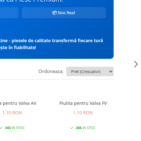
📦 Stoc Real
ine - piesele de calitate transformă fiecare tură
te în fiabilitate!
Ordoneaza:
ta pentru Valva AV
Piulita pentru Valva FV
1,10 RON
1,10 RON
343
IN STOC
266
IN STOC