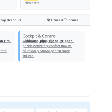
eliminate!
 Top Branduri
🛠️ Uzură & Înlocuire
Cockpit & Control
au rim
-
Ghidoane, pipe, tije șa, gripper
-
poziție perfectă și confort maxim.
tată.
Aluminiu și carbon
pentru toate
stilurile.