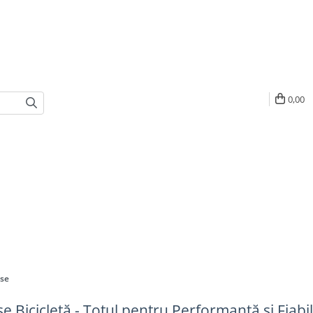
0,00
ese
se Bicicletă - Totul pentru Performanță și Fiabil