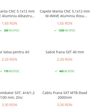
anta CNC 5,1x12 mm
Capete Manta CNC 5,1x12 mm
 Aluminiu Albastru
M-WAVE Aluminiu Rosu
Anodizat
Anodizat
1,65 RON
1,65 RON
280
IN STOC
1200
IN STOC
ie Valva pentru AV
Sabot frana SXT 40 mm
2,20 RON
2,20 RON
170
IN STOC
460
IN STOC
imbator SXT, 4×4/1,2
Cablu Frana SXT MTB-Road
2100 mm, Zinc
2000mm
3,30 RON
3,30 RON