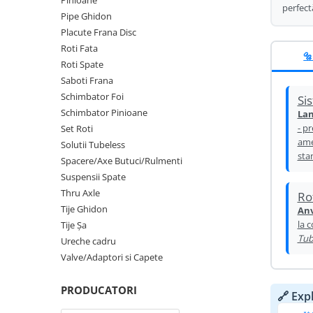
Pinioane
perfect
Oglinda
Pipe Ghidon
Roti Fata
Placute Frana Disc
Pompe
Roti Spate
Roti Fata
🔩
Sonerie
Roti Spate
Frane V-Brake
Saboti Frana
Diverse
Set Roti
Schimbator Foi
Si
Accesorii Remorca
Suspensii Spate
Schimbator Pinioane
Lan
Roti ajutatoare
- pr
Set Roti
Butuci Roata
ame
Scaune pentru Copii
Solutii Tubeless
sta
Pinioane
Spacere/Axe Butuci/Rulmenti
Transport si Depozitare
Suspensii Spate
Schimbator Pinioane
Thru Axle
Ro
Schimbator Foi
Tije Ghidon
Anv
la 
Tije Șa
Manete Schimbator
Tub
Ureche cadru
Etrier frana
Valve/Adaptori si Capete
Jante
PRODUCATORI
🔗 Exp
Angrenaje