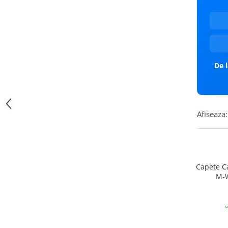
REMERX
(1)
Peste 1000 RON
(5)
SAMOX
(17)
SHIMANO
(35)
SUNRACE
(15)
SUPER B
(5)
SXT
(236)
De l
TANGE
(7)
TANNUS
(2)
VENTURA
(22)
Afiseaza:
VITTORIA
(68)
ZOOM
(11)
Capete C
M-
Gold/