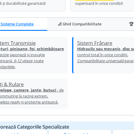
ă și durabilitate garantată!
superioară în orice condiții!
 Sisteme Complete
📐 Ghid Compatibilitate
🏆
stem Transmisie
Sistem Frânare
țuri, pinioane, foi, schimbătoare
Hidraulic sau mecanic, disc s
ecizie japoneză și inovație
control total în orice condiții.
ricană.
6-12 viteze
, toate
Compatibilitate universală
garan
ndardele.
ți & Rulare
elope, camere, jante, butuci
- de
commuting la racing extrem.
eless ready
și protecție antipană.
lorează Categoriile Specializate