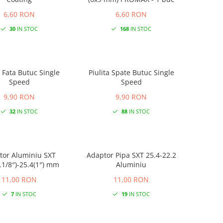
6,60 RON
6,60 RON
30
IN STOC
168
IN STOC
a Fata Butuc Single
Piulita Spate Butuc Single
Speed
Speed
9,90 RON
9,90 RON
32
IN STOC
88
IN STOC
tor Aluminiu SXT
Adaptor Pipa SXT 25.4-22.2
.1/8″)-25.4(1″) mm
Aluminiu
11,00 RON
11,00 RON
7
IN STOC
19
IN STOC