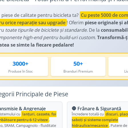
 piese de calitate pentru bicicleta ta?
Cu peste 5000 de compo
ru orice reparație sau upgrade
! Oferim
piese originale și 
ru
toate tipurile de biciclete și standarde
. De la
consumabile
mponente high-end pentru build-uri custom
.
Transformă-ți 
atea se simte la fiecare pedalare!
3000+
50+
Produse în Stoc
Branduri Premium
Li
egorii Principale de Piese
ansmisie & Angrenaje
🛑 Frânare & Siguranță
istemului cu
lanțuri, cassete, foi
Încredere totală cu
discuri, plac
mbătoare pentru 6-12 viteze
.
saboți și sisteme complete
o, SRAM, Campagnolo - fluiditate
hidraulice/mecanice
. Putere de