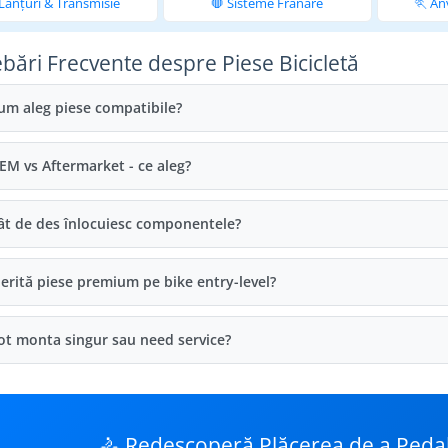
 Lanțuri & Transmisie
🛑 Sisteme Frânare
🏃 An
ebări Frecvente despre Piese Bicicletă
um aleg piese compatibile?
EM vs Aftermarket - ce aleg?
ât de des înlocuiesc componentele?
erită piese premium pe bike entry-level?
ot monta singur sau need service?
🚴 Redescoperă Plăcerea de a Peda