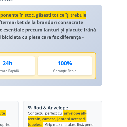
nente în stoc, găsești tot ce îți trebuie
aftermarket de la branduri consacrate
 esențiale precum lanțuri și placuțe frână
bicicleta cu piese care fac diferența -
24h
100%
vrare Rapidă
Garanție Reală
🏃 Roți & Anvelope
uțe,
Contactul perfect cu
anvelope all-
terrain, camere, jante și accesorii
 oprire
tubeless
. Grip maxim, rulare lină, pene