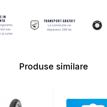
E IN
NTA
TRANSPORT GRATUIT
 siguranta
La comenzile ce
rdul sau
depasesc 299 lei.
 la curier
Produse similare