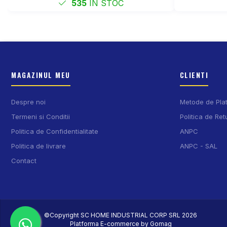
535
IN STOC
MAGAZINUL MEU
CLIENTI
Despre noi
Metode de Pla
Termeni si Conditii
Politica de Ret
Politica de Confidentialitate
ANPC
Politica de livrare
ANPC - SAL
Contact
©Copyright SC HOME INDUSTRIAL CORP SRL 2026
Platforma E-commerce by Gomag