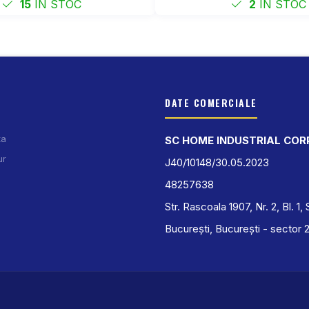
15
IN STOC
2
IN STOC
DATE COMERCIALE
ta
SC HOME INDUSTRIAL COR
ur
J40/10148/30.05.2023
48257638
Str. Rascoala 1907, Nr. 2, Bl. 1, 
București, București - sector 