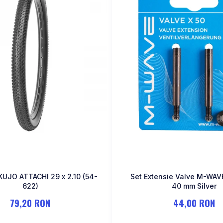
KUJO ATTACHI 29 x 2.10 (54-
Set Extensie Valve M-WAV
622)
40 mm Silver
79,20 RON
44,00 RON