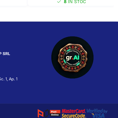
8
IN STOC
P SRL
Sc. 1, Ap. 1
2