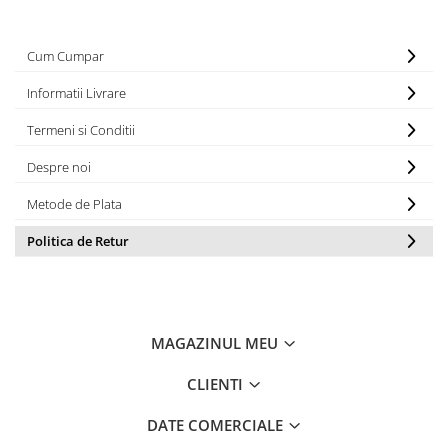
Roti Spate
Sonerie
Frane V-Brake
Cum Cumpar
Diverse
Set Roti
Accesorii Remorca
Informatii Livrare
Suspensii Spate
Roti ajutatoare
Termeni si Conditii
Butuci Roata
Scaune pentru Copii
Pinioane
Despre noi
Transport si Depozitare
Schimbator Pinioane
Metode de Plata
Schimbator Foi
Politica de Retur
Manete Schimbator
Etrier frana
Jante
MAGAZINUL MEU
Angrenaje
Ureche cadru
CLIENTI
Disc frana
DATE COMERCIALE
Cuvete