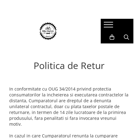
Accesorii
Piese
Scule si intretinere
Echipament
Reflectorizante
Pipe Ghidon
Unelte Speciale
Rucsaci si Bagaje calatorie
Articole copii
Tije Ghidon
BibShorts/Boxeri
Kituri Aerisire/Componente
Accesorii Ghidoane si BarEnd
Ghidoane
Solutie de spalat
Casti
(ExtensiiGhidon)
Mansoane manete frana Road
Intinzatoare Lant si Directionare
Casti Ciclism Adulti
Politica de Retur
Accesorii E-Bike
Tije Șa
Casti BMX
Unelte Universale
Protectii si Accesorii E-Bike
Casti Full Face
Valve/Adaptori si Capete
Ingrijire si Lubrifiere
Cricuri E-Bike
Tricouri
Furci
In conformitate cu OUG 34/2014 privind protectia
Truse de scule
Lanturi E-Bike
consumatorilor la incheierea si executarea contractelor la
Huse Pantofi
Anvelope pe sarma
Uleiuri Minerale
distanta, Cumparatorul are dreptul de a denunta
Cricuri de Mijloc
Incalzitoare Maini si Picioare
unilateral contractul, doar cu plata taxelor postale de
Anvelope Pliabile
Solutie Curatat Discuri
Lumini
returnare, in termen de 14 zile lucratoare de la primirea
Jachete
Anvelope/Jante E-Bike
produsului, fara penalitati si fara invocarea vreunui
Lumini Fata
Caciuli, Sepci si Bandane
motiv.
Benzi/Protectii Antipana
Seturi Lumini
Manusi
In cazul in care Cumparatorul renunta la cumparare
Lumini Spate
Lanturi