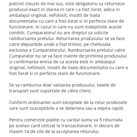
potrivit clauzei de mai sus, este obligatoriu sa returneze
Ochelari
Cosuri pentru Biciclete
ZA Missinglink
produsul exact in starea in care i-a fost livrat, adica in
ambalajul original, nefolosit, insotit de toata
Ghidoline
Solutii Tubeless
documentatia cu care a fost livrat si in perfecta stare de
Huse Șa
Spacere/Axe Butuci/Rulmenti
functionare. In cazul in care nu sunt indeplinite aceste
conditii, Cumparatorul nu are dreptul sa solicite
Mansoane
Cabluri
rambursarea pretului. Returnarea produsului se va face
catre depozit(de unde a fost trimis), pe cheltuiala
Pedale
Camere de bicicleta
exclusiva a Cumparatorului. Rambursarea pretului catre
Pedale SPD
Accesorii Camere
Cumparator nu se va face inainte de primirea produsului
si confirmarea emisa de ca acesta este in ambalajul
Accesorii Pedale
Capete Cablu si Manta
original, nefolosit, insotit de toata documentatia cu care a
Borsete si Genti
Coliere Șa
fost livrat si in perfecta stare de functionare.
Protectii Cadru
Accesorii Frane Hidraulice
Se va rambursa doar valoarea produsului, taxele de
Șei
transport sunt suportate de către client.
Distantiere
Antifurturi
Thru Axle
Conform ordonantei sunt exceptate de la retur produsele
Suport bidon si bidon
care sunt susceptibile a se deteriora sau a expira rapid;
Placute Frana Disc
Aparatori noroi
Pentru comenzile platite cu cardul suma va fi returnata
Saboti Frana
pe acelasi card utilizat la tranzactionare, in decurs de
Oglinda
Roti Fata
maxim 14 de zile de la acceptarea returului.
Pompe