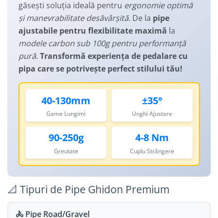
Manusi
găsești soluția ideală pentru
ergonomie optimă
Lanturi
Lumini Spate
și manevrabilitate desăvârșită
. De la
pipe
Ochelari
Cosuri pentru Biciclete
ZA Missinglink
ajustabile pentru flexibilitate maximă
la
Solutii Tubeless
Ghidoline
modele carbon sub 100g pentru performanță
Spacere/Axe Butuci/Rulmenti
pură
.
Transformă experiența de pedalare cu
Huse Șa
pipa care se potrivește perfect stilului tău!
Cabluri
Mansoane
Camere de bicicleta
Pedale
40-130mm
±35°
Accesorii Camere
Pedale SPD
Game Lungimi
Unghi Ajustare
Accesorii Pedale
Capete Cablu si Manta
Borsete si Genti
Coliere Șa
90-250g
4-8 Nm
Protectii Cadru
Accesorii Frane Hidraulice
Greutate
Cuplu Strângere
Șei
Distantiere
Antifurturi
Thru Axle
📐 Tipuri de Pipe Ghidon Premium
Suport bidon si bidon
Placute Frana Disc
Aparatori noroi
🚴 Pipe Road/Gravel
Saboti Frana