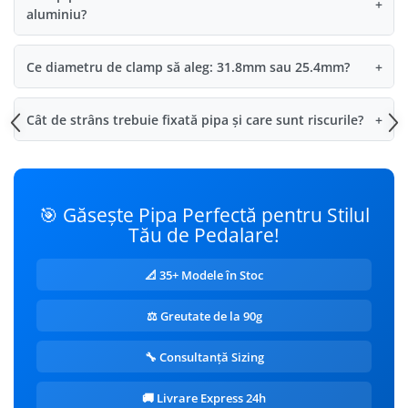
+
aluminiu?
Ce diametru de clamp să aleg: 31.8mm sau 25.4mm?
+
Cât de strâns trebuie fixată pipa și care sunt riscurile?
+
🎯 Găsește Pipa Perfectă pentru Stilul
Tău de Pedalare!
📐 35+ Modele în Stoc
⚖️ Greutate de la 90g
🔧 Consultanță Sizing
🚚 Livrare Express 24h