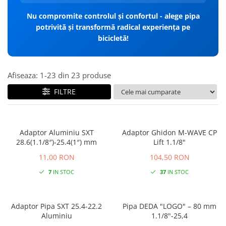
Nu compromite controlul și confortul - alege pipa
potrivită și transformă radical experiența pe
bicicletă!
Afiseaza:
1-
23
din
23
produse
FILTRE
Adaptor Aluminiu SXT
Adaptor Ghidon M-WAVE CP
28.6(1.1/8″)-25.4(1″) mm
Lift 1.1/8"
11,00 RON
104,50 RON
7
IN STOC
37
IN STOC
Adaptor Pipa SXT 25.4-22.2
Pipa DEDA "LOGO" – 80 mm
Aluminiu
1.1/8"-25,4