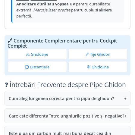
Anodizare dură sau vopsea UV
pentru durabilitate
extremă.
Marcaje laser precise
pentru cuplu și aliniere
perfectă.
🔗 Componente Complementare pentru Cockpit
Complet
🚴 Ghidoane
📏 Tije Ghidon
⭕ Distanțiere
🎯 Ghidoline
❓ Întrebări Frecvente despre Pipe Ghidon
Cum aleg lungimea corectă pentru pipa de ghidon?
+
Care este diferența între unghiurile pozitive și negative?
+
Este pipa din carbon mult mai bună decât cea din