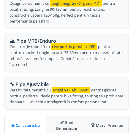
Design aerodinamic cu
unghi negativ -6° până -17°
pentru
Oglinda
Roti Fata
poziție racing. Lungimi 90-130mm pentru reach extins,
construcție ușoară 120-150g. Perfect pentru viteză și
Pompe
Roti Spate
performanță pe asfalt!
Sonerie
Frane V-Brake
Diverse
Set Roti
🏔️ Pipe MTB/Enduro
Accesorii Remorca
Construcție robustă cu
rise pozitiv până la +35°
pentru
Suspensii Spate
control maxim. Lungimi scurte 35-80mm pentru manevrabilitate
Roti ajutatoare
Butuci Roata
tehnică, rezistență la impact. Domină traseele dificile cu
Scaune pentru Copii
încredere!
Pinioane
Transport si Depozitare
Schimbator Pinioane
🔧 Pipe Ajustabile
Schimbator Foi
Versatilitate maximă cu
unghi variabil 0-60°
pentru găsirea
poziției perfecte. Ideale pentru bike fitting, touring sau probleme
Manete Schimbator
de spate. O investiție inteligentă în confort personalizat!
Etrier frana
Jante
📏 Ghid
🎯 Caracteristici
🏆 Mărci Premium
Angrenaje
Dimensiuni