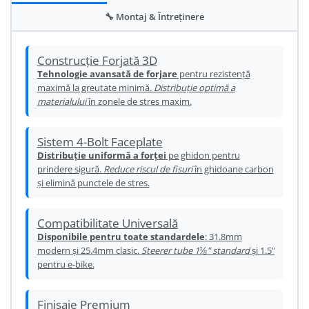
Ureche cadru
🔧 Montaj & Întreținere
Disc frana
Cuvete
Construcție Forjată 3D
Tehnologie avansată de forjare
pentru rezistență
Monobloc
maximă la greutate minimă.
Distribuție optimă a
materialului
în zonele de stres maxim.
Sistem 4-Bolt Faceplate
Distribuție uniformă a forței
pe ghidon pentru
prindere sigură.
Reduce riscul de fisuri
în ghidoane carbon
și elimină punctele de stres.
Compatibilitate Universală
Disponibile pentru toate standardele
: 31.8mm
modern și 25.4mm clasic.
Steerer tube 1⅛" standard
și 1.5"
pentru e-bike.
Finisaje Premium