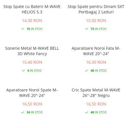
Stop Spate cu Baterii M-WAVE
Stop Spate pentru Dinam SXT
HELIOS 5.3
Portbagaj 2 Leduri
14,30 RON
15,00 RON
15
IN STOC
73
IN STOC
Sonerie Metal M-WAVE BELL
Aparatoare Noroi Fata M-
3D White Fancy
WAVE 20"-24"
15,40 RON
16,50 RON
6
IN STOC
48
IN STOC
Aparatoare Noroi Spate M-
Cric Spate Metal M-WAVE
WAVE 20"-24"
26"-28" Negru
16,50 RON
16,50 RON
34
IN STOC
48
IN STOC