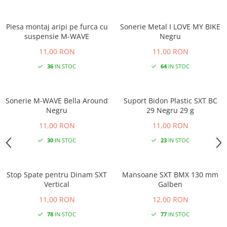
Piesa montaj aripi pe furca cu
Sonerie Metal I LOVE MY BIKE
suspensie M-WAVE
Negru
11,00 RON
11,00 RON
36
IN STOC
64
IN STOC
Sonerie M-WAVE Bella Around
Suport Bidon Plastic SXT BC
Negru
29 Negru 29 g
11,00 RON
11,00 RON
30
IN STOC
23
IN STOC
Stop Spate pentru Dinam SXT
Mansoane SXT BMX 130 mm
Vertical
Galben
11,00 RON
12,00 RON
78
IN STOC
77
IN STOC