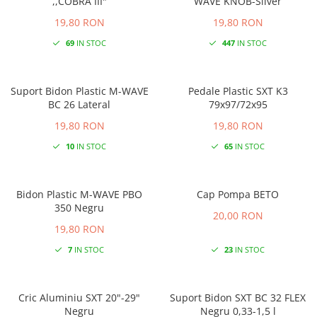
,,COBRA III"
WAVE KNOB-Silver
19,80 RON
19,80 RON
69
IN STOC
447
IN STOC
Suport Bidon Plastic M-WAVE
Pedale Plastic SXT K3
BC 26 Lateral
79x97/72x95
19,80 RON
19,80 RON
10
IN STOC
65
IN STOC
Bidon Plastic M-WAVE PBO
Cap Pompa BETO
350 Negru
20,00 RON
19,80 RON
7
IN STOC
23
IN STOC
Cric Aluminiu SXT 20"-29"
Suport Bidon SXT BC 32 FLEX
Negru
Negru 0,33-1,5 l