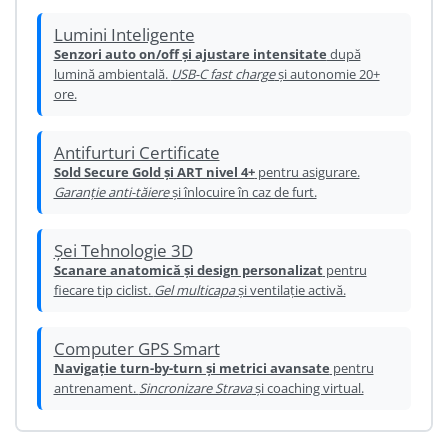
Ureche cadru
Lumini Inteligente
Disc frana
Senzori auto on/off și ajustare intensitate
după
lumină ambientală.
USB-C fast charge
și autonomie 20+
Cuvete
ore.
Monobloc
Antifurturi Certificate
Sold Secure Gold și ART nivel 4+
pentru asigurare.
Garanție anti-tăiere
și înlocuire în caz de furt.
Șei Tehnologie 3D
Scanare anatomică și design personalizat
pentru
fiecare tip ciclist.
Gel multicapa
și ventilație activă.
Computer GPS Smart
Navigație turn-by-turn și metrici avansate
pentru
antrenament.
Sincronizare Strava
și coaching virtual.