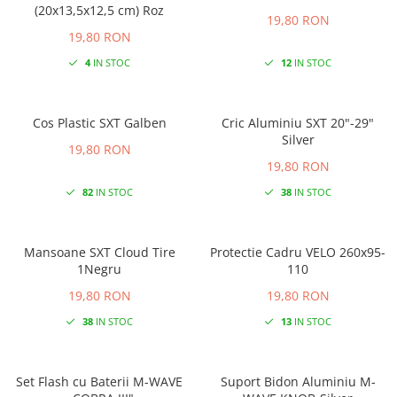
(20x13,5x12,5 cm) Roz
19,80 RON
19,80 RON
4
IN STOC
12
IN STOC
Cos Plastic SXT Galben
Cric Aluminiu SXT 20"-29"
Silver
19,80 RON
19,80 RON
82
IN STOC
38
IN STOC
Mansoane SXT Cloud Tire
Protectie Cadru VELO 260x95-
1Negru
110
19,80 RON
19,80 RON
38
IN STOC
13
IN STOC
Set Flash cu Baterii M-WAVE
Suport Bidon Aluminiu M-