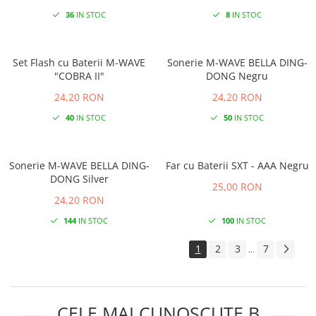
36
IN STOC
8
IN STOC
Set Flash cu Baterii M-WAVE
Sonerie M-WAVE BELLA DING-
"COBRA II"
DONG Negru
24,20 RON
24,20 RON
40
IN STOC
50
IN STOC
Sonerie M-WAVE BELLA DING-
Far cu Baterii SXT - AAA Negru
DONG Silver
25,00 RON
24,20 RON
144
IN STOC
100
IN STOC
1
2
3
7
...
CELE MAI CUNOSCUTE B