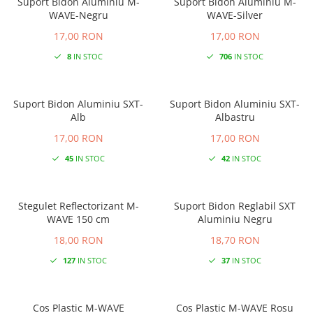
Suport Bidon Aluminiu M-
Suport Bidon Aluminiu M-
WAVE-Negru
WAVE-Silver
17,00 RON
17,00 RON
8
IN STOC
706
IN STOC
Suport Bidon Aluminiu SXT-
Suport Bidon Aluminiu SXT-
Alb
Albastru
17,00 RON
17,00 RON
45
IN STOC
42
IN STOC
Stegulet Reflectorizant M-
Suport Bidon Reglabil SXT
WAVE 150 cm
Aluminiu Negru
18,00 RON
18,70 RON
127
IN STOC
37
IN STOC
Cos Plastic M-WAVE
Cos Plastic M-WAVE Rosu