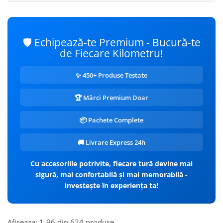
🛡️ Echipează-te Premium - Bucură-te
de Fiecare Kilometru!
✨ 450+ Produse Testate
🏆 Mărci Premium Doar
📦 Pachete Complete
🚚 Livrare Express 24h
Cu accesoriile potrivite, fiecare tură devine mai
sigură, mai confortabilă și mai memorabilă -
investește în experiența ta!
Afiseaza:
1-
96
din
624
produse