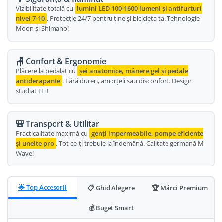
Vizibilitate totală cu
lumini LED 100-1600 lumeni și antifurturi
Oglinda
Roti Fata
nivel 7-10
. Protecție 24/7 pentru tine și bicicleta ta. Tehnologie
Pompe
Moon și Shimano!
Roti Spate
Sonerie
Frane V-Brake
Diverse
🪑 Confort & Ergonomie
Set Roti
Plăcere la pedalat cu
șei anatomice, mânere gel și pedale
Accesorii Remorca
Suspensii Spate
antiderapante
. Fără dureri, amorțeli sau disconfort. Design
Roti ajutatoare
studiat HT!
Butuci Roata
Scaune pentru Copii
Pinioane
Transport si Depozitare
🎒 Transport & Utilitar
Schimbator Pinioane
Practicalitate maximă cu
genți impermeabile, pompe eficiente
și unelte pro
. Tot ce-ți trebuie la îndemână. Calitate germană M-
Schimbator Foi
Wave!
Manete Schimbator
Etrier frana
🌟 Top Accesorii
📋 Ghid Alegere
🏆 Mărci Premium
Jante
💰 Buget Smart
Angrenaje