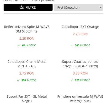
FILTRE
Reflectorizant Spite M-WAVE
Catadioptri SXT Orange
3M Scotchlite
2,20 RON
2,20 RON
64
IN STOC
200
IN STOC
Catadioptri Cleme Metal
Suport Cauciuc pentru
VENTURA K
Cric(430828 & 430829)
2,75 RON
3,30 RON
900
IN STOC
225
IN STOC
Suport Far SXT - SL Metal
Prindere universala M-WAVE
Negru
Velcro(1 buc)