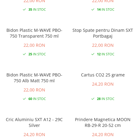
22,00 RON
22,00 RON
35
IN STOC
14
IN STOC
Bidon Plastic M-WAVE PBO-
Stop Spate pentru Dinam SXT
750 Transparent 750 ml
Portbagaj
22,00 RON
22,00 RON
25
IN STOC
12
IN STOC
Bidon Plastic M-WAVE PBO-
Cartus CO2 25 grame
750 Alb Matt 750 ml
24,20 RON
22,00 RON
60
IN STOC
28
IN STOC
Cric Aluminiu SXT A12 - 29C
Prindere Magnetica MOON
Silver
RB-29-R 20-52 cm
24,20 RON
24,20 RON