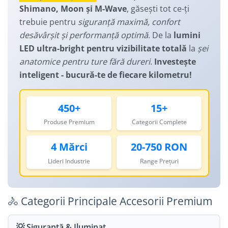
Manusi
Shimano, Moon și M-Wave
, găsești tot ce-ți
Lanturi
Lumini Spate
trebuie pentru
siguranță maximă, confort
Ochelari
Cosuri pentru Biciclete
ZA Missinglink
desăvârșit și performanță optimă
. De la
lumini
Solutii Tubeless
Ghidoline
LED ultra-bright pentru vizibilitate totală
la
șei
Spacere/Axe Butuci/Rulmenti
Huse Șa
anatomice pentru ture fără dureri
.
Investește
inteligent - bucură-te de fiecare kilometru!
Cabluri
Mansoane
Camere de bicicleta
Pedale
450+
15+
Accesorii Camere
Pedale SPD
Produse Premium
Categorii Complete
Accesorii Pedale
Capete Cablu si Manta
Borsete si Genti
Coliere Șa
4 Mărci
20-750 RON
Protectii Cadru
Accesorii Frane Hidraulice
Lideri Industrie
Range Prețuri
Șei
Distantiere
Antifurturi
Thru Axle
🚴 Categorii Principale Accesorii Premium
Suport bidon si bidon
Placute Frana Disc
Aparatori noroi
Saboti Frana
💡 Siguranță & Iluminat