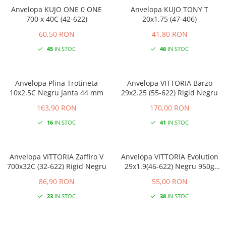
Anvelopa KUJO ONE 0 ONE
Anvelopa KUJO TONY T
700 x 40C (42-622)
20x1.75 (47-406)
60,50 RON
41,80 RON
45
IN STOC
46
IN STOC
Anvelopa Plina Trotineta
Anvelopa VITTORIA Barzo
10x2.5C Negru Janta 44 mm
29x2.25 (55-622) Rigid Negru
163,90 RON
170,00 RON
16
IN STOC
41
IN STOC
Anvelopa VITTORIA Zaffiro V
Anvelopa VITTORIA Evolution
700x32C (32-622) Rigid Negru
29x1.9(46-622) Negru 950g
Rigid
86,90 RON
55,00 RON
23
IN STOC
38
IN STOC