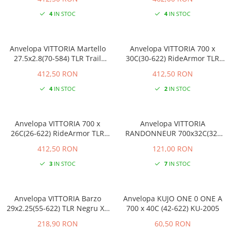
4
IN STOC
4
IN STOC
Anvelopa VITTORIA Martello
Anvelopa VITTORIA 700 x
27.5x2.8(70-584) TLR Trail
30C(30-622) RideArmor TLR
Anthracite
Negru+Copper
412,50 RON
412,50 RON
4
IN STOC
2
IN STOC
Anvelopa VITTORIA 700 x
Anvelopa VITTORIA
26C(26-622) RideArmor TLR
RANDONNEUR 700x32C(32-
Negru+Copper
622) Rigid Reflectorizant
412,50 RON
121,00 RON
3
IN STOC
7
IN STOC
Anvelopa VITTORIA Barzo
Anvelopa KUJO ONE 0 ONE A
29x2.25(55-622) TLR Negru XC
700 x 40C (42-622) KU-2005
Adventure
218,90 RON
60,50 RON