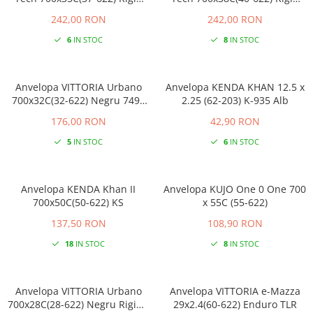
Negru
Negru
242,00 RON
242,00 RON
6
IN STOC
8
IN STOC
Anvelopa VITTORIA Urbano
Anvelopa KENDA KHAN 12.5 x
700x32C(32-622) Negru 749g
2.25 (62-203) K-935 Alb
Rigid - banda reflectorizanta
176,00 RON
42,90 RON
5
IN STOC
6
IN STOC
Anvelopa KENDA Khan II
Anvelopa KUJO One 0 One 700
700x50C(50-622) KS
x 55C (55-622)
137,50 RON
108,90 RON
18
IN STOC
8
IN STOC
Anvelopa VITTORIA Urbano
Anvelopa VITTORIA e-Mazza
700x28C(28-622) Negru Rigid -
29x2.4(60-622) Enduro TLR