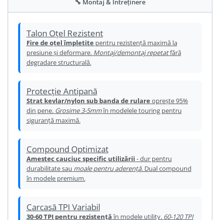
🔧 Montaj & Întreținere
Ureche cadru
Disc frana
Talon Oțel Rezistent
Cuvete
Fire de oțel împletite
pentru rezistență maximă la
presiune și deformare.
Montaj/demontaj repetat
fără
Monobloc
degradare structurală.
Protecție Antipană
Strat kevlar/nylon sub banda de rulare
oprește 95%
din pene.
Grosime 3-5mm
în modelele touring pentru
siguranță maximă.
Compound Optimizat
Amestec cauciuc specific utilizării
- dur pentru
durabilitate sau
moale pentru aderență
. Dual compound
în modele premium.
Carcasă TPI Variabil
30-60 TPI pentru rezistență
în modele utility.
60-120 TPI