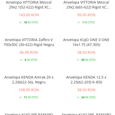
Anvelopa VITTORIA Mezcal
Anvelopa VITTORIA Mezcal
29x2.1(52-622) Rigid XC
29x2.6(65-622) Rigid XC
Advenure
Adventure
143,00 RON
99,00 RON
18
IN STOC
1
IN STOC
Anvelopa VITTORIA Zaffiro V
Anvelopa KUJO ONE 0 ONE
700x30C (30-622) Rigid Negru
16x1.75 (47-305)
86,90 RON
38,50 RON
6
IN STOC
50
IN STOC
Anvelopa KENDA Amrak 29 x
Anvelopa KENDA 12.5 x
2.20(622-56), Negru
2.25(62-203) K-850
108,90 RON
38,50 RON
11
IN STOC
24
IN STOC
Anvelopa KUJO MR.RAMAPO
Anvelopa KUJO MR. RAMAPO