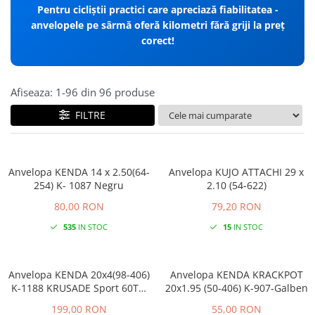
Pentru cicliștii practici care apreciază fiabilitatea -
anvelopele pe sârmă oferă kilometri fără griji la preț
corect!
Afiseaza:
1-
96
din
96
produse
FILTRE
Anvelopa KENDA 14 x 2.50(64-
Anvelopa KUJO ATTACHI 29 x
254) K- 1087 Negru
2.10 (54-622)
80,00 RON
79,20 RON
535
IN STOC
15
IN STOC
Anvelopa KENDA 20x4(98-406)
Anvelopa KENDA KRACKPOT
K-1188 KRUSADE Sport 60TPI
20x1.95 (50-406) K-907-Galben
E-Bike
199,00 RON
55,00 RON