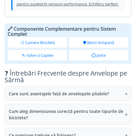
pentru suplete
în versiuni performance. Echilibru perfect.
🔗 Componente Complementare pentru Sistem
Complet
💨 Camere Bicicletă
🛡️ Benzi Antipană
🔧 Valve și Capete
⭕ Jante
❓ Întrebări Frecvente despre Anvelope pe
Sârmă
Care sunt avantajele față de anvelopele pliabile?
+
Cum aleg dimensiunea corectă pentru toate tipurile de
+
biciclete?
Ce presiune trebuie să folosesc?
+