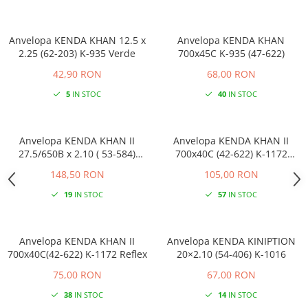
Anvelopa KENDA KHAN 12.5 x
Anvelopa KENDA KHAN
2.25 (62-203) K-935 Verde
700x45C K-935 (47-622)
42,90 RON
68,00 RON
5
IN STOC
40
IN STOC
Anvelopa KENDA KHAN II
Anvelopa KENDA KHAN II
27.5/650B x 2.10 ( 53-584)
700x40C (42-622) K-1172
Reflex E-Bike
Crem/Reflex
148,50 RON
105,00 RON
19
IN STOC
57
IN STOC
Anvelopa KENDA KHAN II
Anvelopa KENDA KINIPTION
700x40C(42-622) K-1172 Reflex
20×2.10 (54-406) K-1016
75,00 RON
67,00 RON
38
IN STOC
14
IN STOC