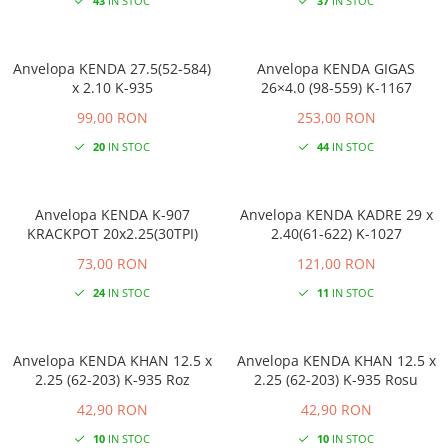
43
IN STOC
37
IN STOC
Anvelopa KENDA 27.5(52-584)
Anvelopa KENDA GIGAS
x 2.10 K-935
26×4.0 (98-559) K-1167
99,00 RON
253,00 RON
20
IN STOC
44
IN STOC
Anvelopa KENDA K-907
Anvelopa KENDA KADRE 29 x
KRACKPOT 20x2.25(30TPI)
2.40(61-622) K-1027
73,00 RON
121,00 RON
24
IN STOC
11
IN STOC
Anvelopa KENDA KHAN 12.5 x
Anvelopa KENDA KHAN 12.5 x
2.25 (62-203) K-935 Roz
2.25 (62-203) K-935 Rosu
42,90 RON
42,90 RON
10
IN STOC
10
IN STOC