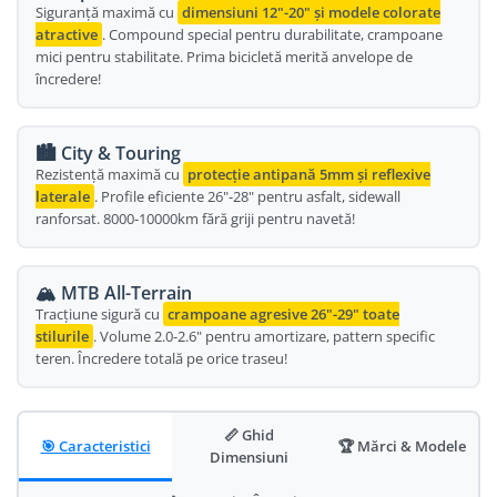
Siguranță maximă cu
dimensiuni 12"-20" și modele colorate
Oglinda
Roti Fata
atractive
. Compound special pentru durabilitate, crampoane
mici pentru stabilitate. Prima bicicletă merită anvelope de
Pompe
Roti Spate
încredere!
Sonerie
Frane V-Brake
Diverse
Set Roti
🏙️ City & Touring
Accesorii Remorca
Rezistență maximă cu
protecție antipană 5mm și reflexive
Suspensii Spate
laterale
. Profile eficiente 26"-28" pentru asfalt, sidewall
Roti ajutatoare
Butuci Roata
ranforsat. 8000-10000km fără griji pentru navetă!
Scaune pentru Copii
Pinioane
Transport si Depozitare
Schimbator Pinioane
🏔️ MTB All-Terrain
Tracțiune sigură cu
crampoane agresive 26"-29" toate
Schimbator Foi
stilurile
. Volume 2.0-2.6" pentru amortizare, pattern specific
teren. Încredere totală pe orice traseu!
Manete Schimbator
Etrier frana
Jante
📏 Ghid
🎯 Caracteristici
🏆 Mărci & Modele
Dimensiuni
Angrenaje