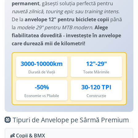
Manusi
permanent
, găsești soluția perfectă pentru
Lanturi
Lumini Spate
navetă zilnică, touring epic sau training intens
.
Ochelari
Cosuri pentru Biciclete
ZA Missinglink
De la
anvelope 12" pentru biciclete copii
până
Solutii Tubeless
Ghidoline
la
modele 29" pentru MTB modern
.
Alege
Spacere/Axe Butuci/Rulmenti
fiabilitatea dovedită - investește în anvelope
Huse Șa
care durează mii de kilometri!
Cabluri
Mansoane
Camere de bicicleta
Pedale
3000-10000km
12"-29"
Accesorii Camere
Pedale SPD
Durată de Viață
Toate Mărimile
Accesorii Pedale
Capete Cablu si Manta
Borsete si Genti
Coliere Șa
-50%
30-120 TPI
Protectii Cadru
Accesorii Frane Hidraulice
Economie vs Pliabile
Construcție
Șei
Distantiere
Antifurturi
Thru Axle
🛞 Tipuri de Anvelope pe Sârmă Premium
Suport bidon si bidon
Placute Frana Disc
Aparatori noroi
👶 Copii & BMX
Saboti Frana