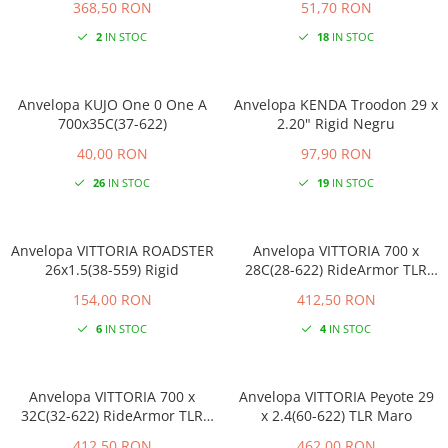
368,50 RON
51,70 RON
2
IN STOC
18
IN STOC
Anvelopa KUJO One 0 One A
Anvelopa KENDA Troodon 29 x
700x35C(37-622)
2.20" Rigid Negru
40,00 RON
97,90 RON
26
IN STOC
19
IN STOC
Anvelopa VITTORIA ROADSTER
Anvelopa VITTORIA 700 x
26x1.5(38-559) Rigid
28C(28-622) RideArmor TLR
Negru+Copper
154,00 RON
412,50 RON
6
IN STOC
4
IN STOC
Anvelopa VITTORIA 700 x
Anvelopa VITTORIA Peyote 29
32C(32-622) RideArmor TLR
x 2.4(60-622) TLR Maro
Negru+Copper
412,50 RON
462,00 RON