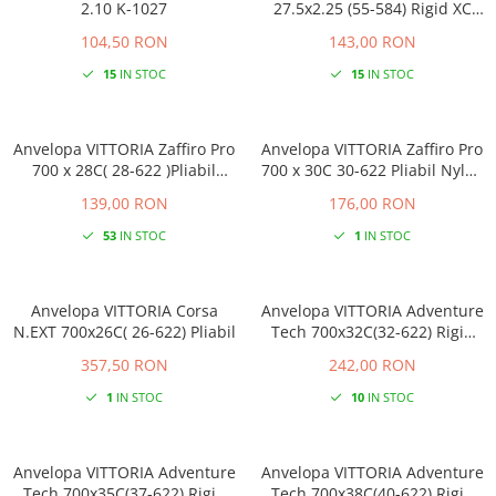
2.10 K-1027
27.5x2.25 (55-584) Rigid XC
Adventure
104,50 RON
143,00 RON
15
IN STOC
15
IN STOC
Anvelopa VITTORIA Zaffiro Pro
Anvelopa VITTORIA Zaffiro Pro
700 x 28C( 28-622 )Pliabil
700 x 30C 30-622 Pliabil Nylon
Nylon 26 TPI - Tan
26 TPI Negru
139,00 RON
176,00 RON
53
IN STOC
1
IN STOC
Anvelopa VITTORIA Corsa
Anvelopa VITTORIA Adventure
N.EXT 700x26C( 26-622) Pliabil
Tech 700x32C(32-622) Rigid
Negru
357,50 RON
242,00 RON
1
IN STOC
10
IN STOC
Anvelopa VITTORIA Adventure
Anvelopa VITTORIA Adventure
Tech 700x35C(37-622) Rigid
Tech 700x38C(40-622) Rigid