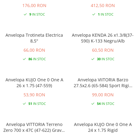
banda reflectorizanta
176,00 RON
412,50 RON
9
IN STOC
1
IN STOC
Anvelopa Trotineta Electrica
Anvelopa KENDA 26 x1.3/8(37-
8,5"
590) K-133 Negru/Alb
66,00 RON
60,50 RON
86
IN STOC
30
IN STOC
Anvelopa KUJO One 0 One A
Anvelopa VIITORIA Barzo
26 x 1.75 (47-559)
27.5x2.6 (65-584) Sport Rigid
Negru
53,90 RON
99,00 RON
51
IN STOC
54
IN STOC
Anvelopa VITTORIA Terreno
Anvelopa KUJO One 0 One A
Zero 700 x 47C (47-622) Gravel
24 x 1.75 Rigid
Endurance TLR