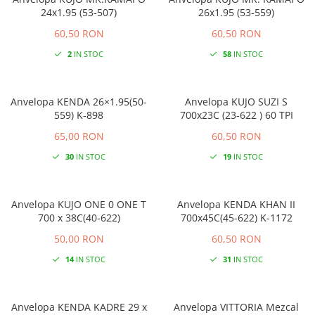
24x1.95 (53-507)
26x1.95 (53-559)
60,50 RON
60,50 RON
2
IN STOC
58
IN STOC
Anvelopa KENDA 26×1.95(50-
Anvelopa KUJO SUZI S
559) K-898
700x23C (23-622 ) 60 TPI
65,00 RON
60,50 RON
30
IN STOC
19
IN STOC
Anvelopa KUJO ONE 0 ONE T
Anvelopa KENDA KHAN II
700 x 38C(40-622)
700x45C(45-622) K-1172
50,00 RON
60,50 RON
14
IN STOC
31
IN STOC
Anvelopa KENDA KADRE 29 x
Anvelopa VITTORIA Mezcal