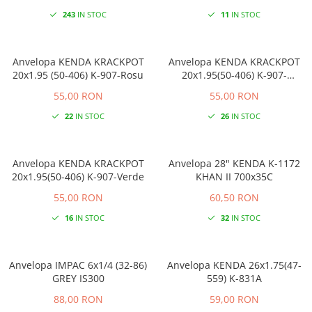
243
IN STOC
11
IN STOC
Anvelopa KENDA KRACKPOT
Anvelopa KENDA KRACKPOT
20x1.95 (50-406) K-907-Rosu
20x1.95(50-406) K-907-
Portocaliu
55,00 RON
55,00 RON
22
IN STOC
26
IN STOC
Anvelopa KENDA KRACKPOT
Anvelopa 28" KENDA K-1172
20x1.95(50-406) K-907-Verde
KHAN II 700x35C
55,00 RON
60,50 RON
16
IN STOC
32
IN STOC
Anvelopa IMPAC 6x1/4 (32-86)
Anvelopa KENDA 26x1.75(47-
GREY IS300
559) K-831A
88,00 RON
59,00 RON