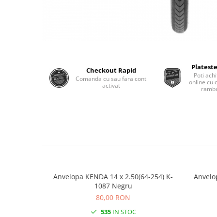
Monobloc
Plateste
Checkout Rapid
Poti achi
Comanda cu sau fara cont
online cu 
activat
rambu
Anvelopa KENDA 14 x 2.50(64-254) K-
Anvelo
1087 Negru
80,00 RON
535
IN STOC