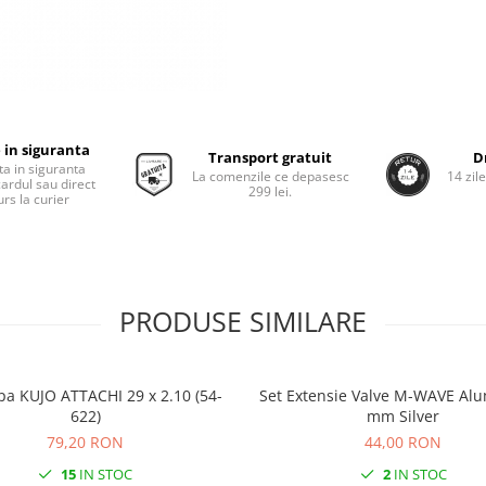
 in siguranta
Transport gratuit
D
ta in siguranta
La comenzile ce depasesc
14 zil
cardul sau direct
299 lei.
rs la curier
PRODUSE SIMILARE
pa KUJO ATTACHI 29 x 2.10 (54-
Set Extensie Valve M-WAVE Alu
622)
mm Silver
79,20 RON
44,00 RON
15
IN STOC
2
IN STOC