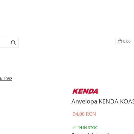
0,00
 K-1082
Anvelopa KENDA KOAST
94,00 RON
14
IN STOC