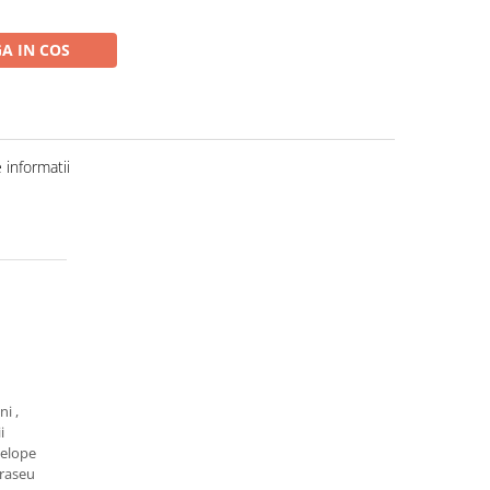
A IN COS
informatii
i ,
i
velope
traseu