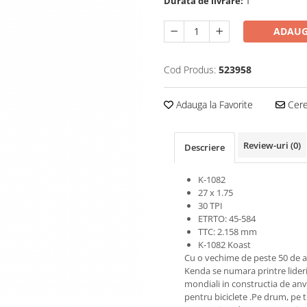
Durata de livrare:
1
ADAUG
Cod Produs:
523958
Adauga la Favorite
Cere 
Review-uri
(0)
Descriere
K-1082
27 x 1.75
30 TPI
ETRTO: 45-584
TTC: 2.158 mm
K-1082 Koast
Cu o vechime de peste 50 de an
Kenda se numara printre lideri
mondiali in constructia de an
pentru biciclete .Pe drum, pe 