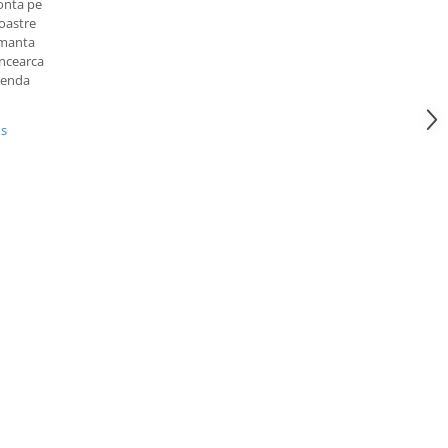
conta pe
noastre
rmanta
Incearca
 Kenda
us