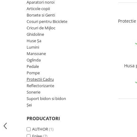
Aparatori noroi
Ochelari
Cosuri pentru Biciclete
ZA Missinglink
Articole copii
Borsete si Genti
Ghidoline
Solutii Tubeless
Protecti
Cosuri pentru Biciclete
Huse Șa
Spacere/Axe Butuci/Rulmenti
Cricuri de Mijloc
Ghidoline
Mansoane
Cabluri
Huse Șa
Pedale
Camere de bicicleta
Lumini
Mansoane
Pedale SPD
Accesorii Camere
Oglinda
Accesorii Pedale
Capete Cablu si Manta
Husa p
Pedale
Borsete si Genti
Coliere Șa
Pompe
Protectii Cadru
Protectii Cadru
Accesorii Frane Hidraulice
Reflectorizante
Șei
Distantiere
Sonerie
Antifurturi
Suport bidon si bidon
Thru Axle
Șei
Suport bidon si bidon
Placute Frana Disc
Aparatori noroi
PRODUCATORI
Saboti Frana
Oglinda
AUTHOR
(1)
Roti Fata
Pompe
Enlee
(7)