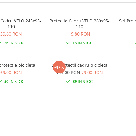
e Cadru VELO 245x95-
Protectie Cadru VELO 260x95-
Set Pro
110
110
39,60 RON
19,80 RON
26
IN STOC
13
IN STOC
rotectie bicicleta
Set protectii cadru bicicleta
-47%
69,00 RON
149,00 RON
79,00 RON
50
IN STOC
39
IN STOC