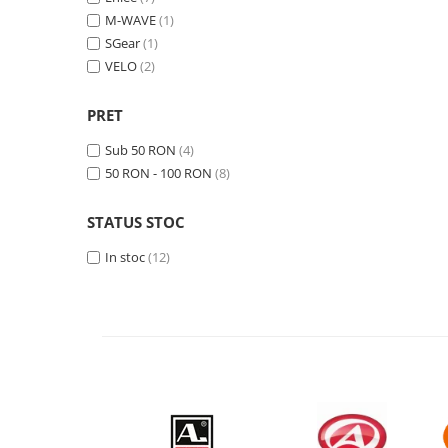
Roti Spate
M-WAVE
(1)
Sonerie
Frane V-Brake
SGear
(1)
Diverse
VELO
(2)
Set Roti
Accesorii Remorca
Suspensii Spate
PRET
Roti ajutatoare
Butuci Roata
Scaune pentru Copii
Sub 50 RON
(4)
Pinioane
Transport si Depozitare
50 RON - 100 RON
(8)
Schimbator Pinioane
STATUS STOC
Schimbator Foi
Manete Schimbator
In stoc
(12)
Etrier frana
Jante
Angrenaje
Ureche cadru
Disc frana
Cuvete