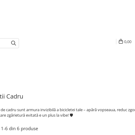
0,00
tii Cadru
e de cadru sunt armura invizibilă a bicicletei tale – apără vopseaua, reduc zgo
care zgârietură evitată e un plus la vibe! 🛡️
1-
6
din
6
produse