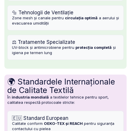
🔩 Tehnologii de Ventilație
Zone mesh și canale pentru
circulația optimă
a aerului și
evacuarea umidității
⚖️ Tratamente Specializate
UV-block și antimicrobiene pentru
protecția completă
și
igiena pe termen lung
🌍 Standardele Internaționale
de Calitate Textilă
În
industria mondială
a textilelor tehnice pentru sport,
calitatea respectă protocoale stricte:
🇪🇺 Standard European
Calitate conform
OEKO-TEX și REACH
pentru siguranța
contactului cu pielea