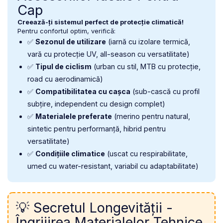
Cap
Creează-ți sistemul perfect de protecție climatică!
Pentru confortul optim, verifică:
✅
Sezonul de utilizare
(iarnă cu izolare termică,
vară cu protecție UV, all-season cu versatilitate)
✅
Tipul de ciclism
(urban cu stil, MTB cu protecție,
road cu aerodinamică)
✅
Compatibilitatea cu cașca
(sub-cască cu profil
subțire, independent cu design complet)
✅
Materialele preferate
(merino pentru natural,
sintetic pentru performanță, hibrid pentru
versatilitate)
✅
Condițiile climatice
(uscat cu respirabilitate,
umed cu water-resistant, variabil cu adaptabilitate)
💡 Secretul Longevității -
Îngrijirea Materialelor Tehnice