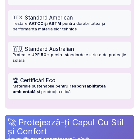
🇺🇸 Standard American
Testare
AATCC și ASTM
pentru durabilitatea și
performanța materialelor tehnice
🇦🇺 Standard Australian
Protecție
UPF 50+
pentru standardele stricte de protecție
solară
🏆 Certificări Eco
Materiale sustenabile pentru
responsabilitatea
ambientală
și producția etică
🚀 Protejează-ți Capul Cu Stil
și Confort
Accesoriile
premium pentru cap
îți oferă: