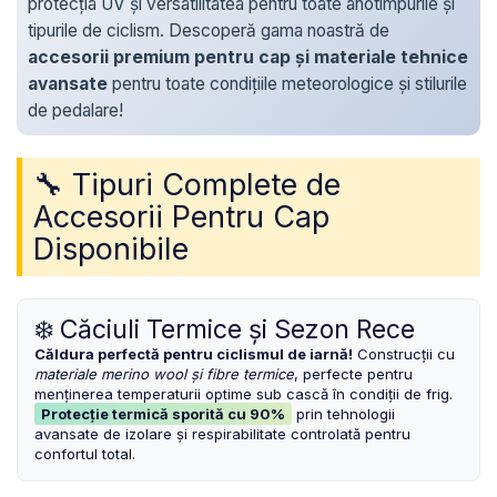
protecția UV și versatilitatea pentru toate anotimpurile și
COSURI PENTRU BICICLETE
OCHELARI
ZA Missinglink
tipurile de ciclism. Descoperă gama noastră de
GHIDOLINE
SOLUTII TUBELESS
accesorii premium pentru cap și materiale tehnice
HUSE ȘA
avansate
pentru toate condițiile meteorologice și stilurile
SPACERE/AXE BUTUCI/RULMENTI
de pedalare!
MANSOANE
CABLURI
PEDALE
CAMERE DE BICICLETA
🔧 Tipuri Complete de
Pedale SPD
ACCESORII CAMERE
Accesorii Pentru Cap
Accesorii Pedale
CAPETE CABLU SI MANTA
BORSETE SI GENTI
Disponibile
COLIERE ȘA
PROTECTII CADRU
ACCESORII FRANE HIDRAULICE
ȘEI
❄️ Căciuli Termice și Sezon Rece
DISTANTIERE
ANTIFURTURI
Căldura perfectă pentru ciclismul de iarnă!
Construcții cu
THRU AXLE
SUPORT BIDON SI BIDON
materiale merino wool și fibre termice
, perfecte pentru
menținerea temperaturii optime sub cască în condiții de frig.
PLACUTE FRANA DISC
APARATORI NOROI
Protecție termică sporită cu 90%
prin tehnologii
SABOTI FRANA
avansate de izolare și respirabilitate controlată pentru
OGLINDA
confortul total.
ROTI FATA
POMPE