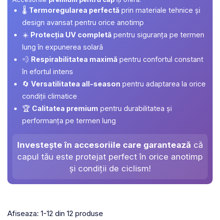
🌡️
Termoregularea perfectă
prin materiale tehnice și
design avansat pentru orice anotimp
☀️
Protecția UV completă
pentru siguranța pe termen
lung în expunerea solară
💨
Respirabilitatea maximă
pentru confortul constant
în efortul intens
🔄
Versatilitatea all-season
pentru adaptarea la orice
condiții climatice
🏆
Calitatea premium
pentru durabilitatea și
performanța pe termen lung
Investește în accesoriile care garantează
că
capul tău este protejat perfect în orice anotimp
și condiții de ciclism!
Afiseaza:
1-
12
din
12
produse