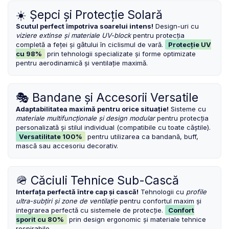
ROTI SPATE
SONERIE
☀️ Șepci și Protecție Solară
FRANE V-BRAKE
DIVERSE
Scutul perfect împotriva soarelui intens!
Design-uri cu
SET ROTI
viziere extinse și materiale UV-block
pentru protecția
Accesorii Remorca
completă a feței și gâtului în ciclismul de vară.
Protecție UV
SUSPENSII SPATE
Roti ajutatoare
cu 98%
prin tehnologii specializate și forme optimizate
Scaune pentru Copii
pentru aerodinamică și ventilație maximă.
BUTUCI ROATA
Transport si Depozitare
PINIOANE
🎭 Bandane și Accesorii Versatile
SCHIMBATOR PINIOANE
Adaptabilitatea maximă pentru orice situație!
Sisteme cu
SCHIMBATOR FOI
materiale multifuncționale și design modular
pentru protecția
personalizată și stilul individual (compatibile cu toate căștile).
MANETE SCHIMBATOR
Versatilitate 100%
pentru utilizarea ca bandană, buff,
ETRIER FRANA
mască sau accesoriu decorativ.
JANTE
ANGRENAJE
🪖 Căciuli Tehnice Sub-Cască
URECHE CADRU
Interfața perfectă între cap și cască!
Tehnologii cu
profile
ultra-subțiri și zone de ventilație
pentru confortul maxim și
DISC FRANA
integrarea perfectă cu sistemele de protecție.
Confort
sporit cu 80%
prin design ergonomic și materiale tehnice
CUVETE
respirabile.