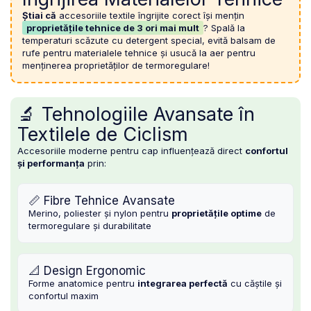
Știai că
accesoriile textile îngrijite corect își mențin
proprietățile tehnice de 3 ori mai mult
? Spală la
temperaturi scăzute cu detergent special, evită balsam de
rufe pentru materialele tehnice și usucă la aer pentru
menținerea proprietăților de termoregulare!
🔬 Tehnologiile Avansate în
Textilele de Ciclism
Accesoriile moderne pentru cap influențează direct
confortul
și performanța
prin:
📏 Fibre Tehnice Avansate
Merino, poliester și nylon pentru
proprietățile optime
de
termoregulare și durabilitate
📐 Design Ergonomic
Forme anatomice pentru
integrarea perfectă
cu căștile și
confortul maxim