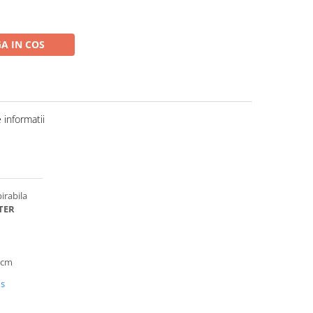
A IN COS
informatii
irabila
TER
 cm
us