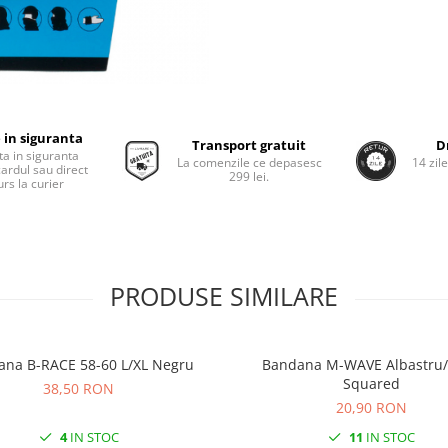
 in siguranta
Transport gratuit
D
ta in siguranta
La comenzile ce depasesc
14 zil
cardul sau direct
299 lei.
rs la curier
PRODUSE SIMILARE
Bandana B-RACE 58-60 L/XL Negru
Bandana M-WAVE Albastru
Squared
38,50 RON
20,90 RON
4
IN STOC
11
IN STOC