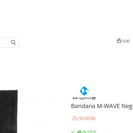
0,00
Bandana M-WAVE Neg
20,90 RON
45
IN STOC