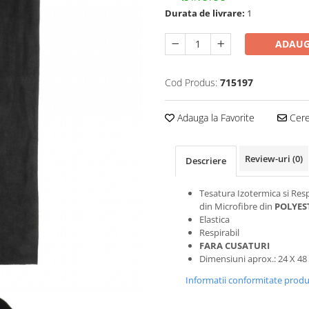
Durata de livrare:
1
ADAUG
Cod Produs:
715197
Adauga la Favorite
Cere 
Review-uri
(0)
Descriere
Tesatura Izotermica si Resp
din Microfibre din
POLYES
Elastica
Respirabil
FARA CUSATURI
Dimensiuni aprox.: 24 X 48
Informatii conformitate prod