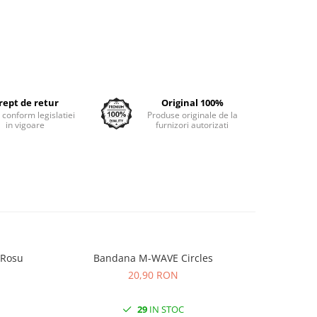
rept de retur
Original 100%
e conform legislatiei
Produse originale de la
in vigoare
furnizori autorizati
/Rosu
Bandana M-WAVE Circles
Bandana 
20,90 RON
29
IN STOC