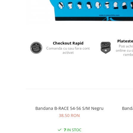
Monobloc
Plateste
Checkout Rapid
Poti achi
Comanda cu sau fara cont
online cu 
activat
rambu
Bandana B-RACE 54-56 S/M Negru
38,50 RON
7
IN STOC