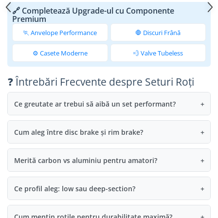
🔗 Completează Upgrade-ul cu Componente
Premium
🏃 Anvelope Performance
🛑 Discuri Frână
⚙️ Casete Moderne
💨 Valve Tubeless
❓ Întrebări Frecvente despre Seturi Roți
Ce greutate ar trebui să aibă un set performant?
+
Cum aleg între disc brake și rim brake?
+
Merită carbon vs aluminiu pentru amatori?
+
Ce profil aleg: low sau deep-section?
+
Cum mențin roțile pentru durabilitate maximă?
+