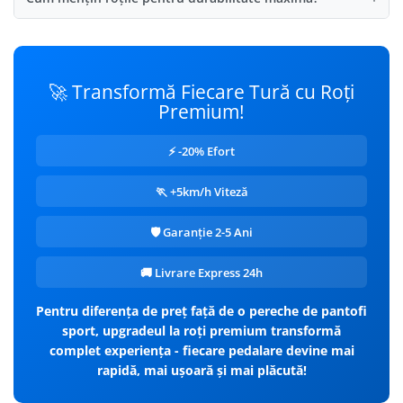
🚀 Transformă Fiecare Tură cu Roți
Premium!
⚡ -20% Efort
🏃 +5km/h Viteză
🛡️ Garanție 2-5 Ani
🚚 Livrare Express 24h
Pentru diferența de preț față de o pereche de pantofi
sport, upgradeul la roți premium transformă
complet experiența - fiecare pedalare devine mai
rapidă, mai ușoară și mai plăcută!