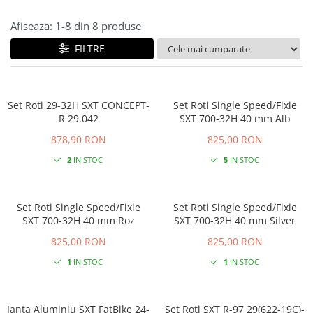
Afiseaza:
1-
8
din
8
produse
FILTRE
Set Roti 29-32H SXT CONCEPT-
Set Roti Single Speed/Fixie
R 29.042
SXT 700-32H 40 mm Alb
878,90 RON
825,00 RON
2
IN STOC
5
IN STOC
Set Roti Single Speed/Fixie
Set Roti Single Speed/Fixie
SXT 700-32H 40 mm Roz
SXT 700-32H 40 mm Silver
825,00 RON
825,00 RON
1
IN STOC
1
IN STOC
Janta Aluminiu SXT FatBike 24-
Set Roti SXT R-97 29(622-19C)-