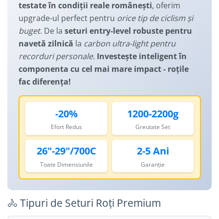
Manusi
testate în condiții reale românești
, oferim
Lanturi
Lumini Spate
upgrade-ul perfect pentru
orice tip de ciclism și
Ochelari
Cosuri pentru Biciclete
ZA Missinglink
buget
. De la
seturi entry-level robuste pentru
Solutii Tubeless
Ghidoline
navetă zilnică
la
carbon ultra-light pentru
Spacere/Axe Butuci/Rulmenti
recorduri personale
.
Investește inteligent în
Huse Șa
componenta cu cel mai mare impact - roțile
Cabluri
Mansoane
fac diferența!
Camere de bicicleta
Pedale
Accesorii Camere
Pedale SPD
-20%
1200-2200g
Accesorii Pedale
Capete Cablu si Manta
Efort Redus
Greutate Set
Borsete si Genti
Coliere Șa
Protectii Cadru
26"-29"/700C
2-5 Ani
Accesorii Frane Hidraulice
Șei
Toate Dimensiunile
Garanție
Distantiere
Antifurturi
Thru Axle
Suport bidon si bidon
Placute Frana Disc
🚴 Tipuri de Seturi Roți Premium
Aparatori noroi
Saboti Frana