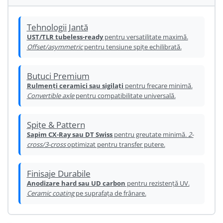
Ureche cadru
Disc frana
Tehnologii Jantă
UST/TLR tubeless-ready
pentru versatilitate maximă.
Cuvete
Offset/asymmetric
pentru tensiune spițe echilibrată.
Monobloc
Butuci Premium
Rulmenți ceramici sau sigilați
pentru frecare minimă.
Convertible axle
pentru compatibilitate universală.
Spițe & Pattern
Sapim CX-Ray sau DT Swiss
pentru greutate minimă.
2-
cross/3-cross
optimizat pentru transfer putere.
Finisaje Durabile
Anodizare hard sau UD carbon
pentru rezistență UV.
Ceramic coating
pe suprafața de frânare.