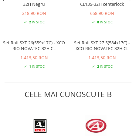
32H Negru
CL135-32H centerlock
218,90 RON
658,90 RON
2
IN STOC
8
IN STOC
Set Roti SXT 26(559x17C) - XCO
Set Roti SXT 27.5(584x17C) -
RIO NOVATEC 32H CL
XCO RIO NOVATEC 32H CL
1.413,50 RON
1.413,50 RON
1
IN STOC
2
IN STOC
CELE MAI CUNOSCUTE B