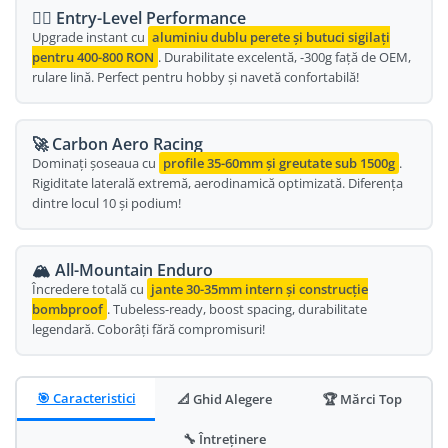
🏃‍♂️ Entry-Level Performance
Oglinda
Roti Fata
Upgrade instant cu
aluminiu dublu perete și butuci sigilați
Pompe
pentru 400-800 RON
. Durabilitate excelentă, -300g față de OEM,
Roti Spate
rulare lină. Perfect pentru hobby și navetă confortabilă!
Sonerie
Frane V-Brake
Diverse
Set Roti
🚀 Carbon Aero Racing
Accesorii Remorca
Suspensii Spate
Dominați șoseaua cu
profile 35-60mm și greutate sub 1500g
.
Roti ajutatoare
Rigiditate laterală extremă, aerodinamică optimizată. Diferența
Butuci Roata
dintre locul 10 și podium!
Scaune pentru Copii
Pinioane
Transport si Depozitare
Schimbator Pinioane
🏔️ All-Mountain Enduro
Încredere totală cu
jante 30-35mm intern și construcție
Schimbator Foi
bombproof
. Tubeless-ready, boost spacing, durabilitate
Manete Schimbator
legendară. Coborâți fără compromisuri!
Etrier frana
Jante
🎯 Caracteristici
📐 Ghid Alegere
🏆 Mărci Top
Angrenaje
🔧 Întreținere