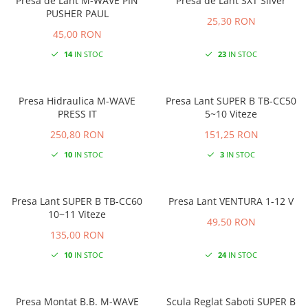
Presa de Lant M-WAVE PIN
Presa de Lant SXT Silver
PUSHER PAUL
25,30 RON
45,00 RON
14
IN STOC
23
IN STOC
Presa Hidraulica M-WAVE
Presa Lant SUPER B TB-CC50
PRESS IT
5~10 Viteze
250,80 RON
151,25 RON
10
IN STOC
3
IN STOC
Presa Lant SUPER B TB-CC60
Presa Lant VENTURA 1-12 V
10~11 Viteze
49,50 RON
135,00 RON
10
IN STOC
24
IN STOC
Presa Montat B.B. M-WAVE
Scula Reglat Saboti SUPER B