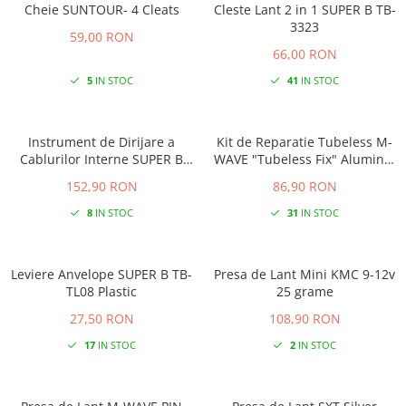
Cheie SUNTOUR- 4 Cleats
Cleste Lant 2 in 1 SUPER B TB-
3323
59,00 RON
66,00 RON
5
IN STOC
41
IN STOC
Instrument de Dirijare a
Kit de Reparatie Tubeless M-
Cablurilor Interne SUPER B
WAVE "Tubeless Fix" Aluminiu
TB-IR20
25 grame
152,90 RON
86,90 RON
8
IN STOC
31
IN STOC
Leviere Anvelope SUPER B TB-
Presa de Lant Mini KMC 9-12v
TL08 Plastic
25 grame
27,50 RON
108,90 RON
17
IN STOC
2
IN STOC