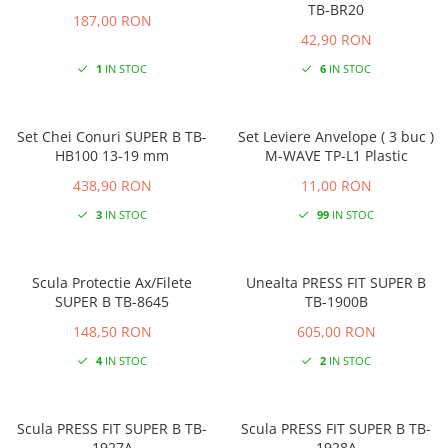
TB-BR20
187,00 RON
42,90 RON
1
IN STOC
6
IN STOC
Set Chei Conuri SUPER B TB-
Set Leviere Anvelope ( 3 buc )
HB100 13-19 mm
M-WAVE TP-L1 Plastic
438,90 RON
11,00 RON
3
IN STOC
99
IN STOC
Scula Protectie Ax/Filete
Unealta PRESS FIT SUPER B
SUPER B TB-8645
TB-1900B
148,50 RON
605,00 RON
4
IN STOC
2
IN STOC
Scula PRESS FIT SUPER B TB-
Scula PRESS FIT SUPER B TB-
1927A
1928A