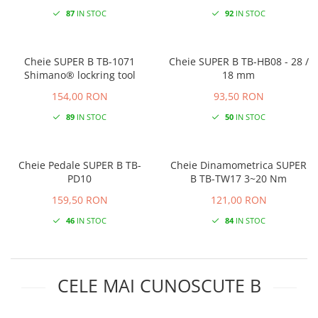
87
IN STOC
92
IN STOC
Cheie SUPER B TB-1071
Cheie SUPER B TB-HB08 - 28 /
Shimano® lockring tool
18 mm
154,00 RON
93,50 RON
89
IN STOC
50
IN STOC
Cheie Pedale SUPER B TB-
Cheie Dinamometrica SUPER
PD10
B TB-TW17 3~20 Nm
159,50 RON
121,00 RON
46
IN STOC
84
IN STOC
CELE MAI CUNOSCUTE B