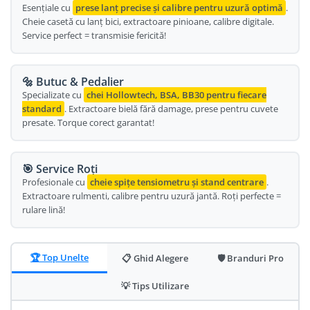
Esențiale cu
prese lanț precise și calibre pentru uzură optimă
.
Oglinda
Roti Fata
Cheie casetă cu lanț bici, extractoare pinioane, calibre digitale.
Service perfect = transmisie fericită!
Pompe
Roti Spate
Sonerie
Frane V-Brake
🔩 Butuc & Pedalier
Diverse
Set Roti
Specializate cu
chei Hollowtech, BSA, BB30 pentru fiecare
Accesorii Remorca
standard
. Extractoare bielă fără damage, prese pentru cuvete
Suspensii Spate
presate. Torque corect garantat!
Roti ajutatoare
Butuci Roata
Scaune pentru Copii
Pinioane
Transport si Depozitare
🎯 Service Roți
Schimbator Pinioane
Profesionale cu
cheie spițe tensiometru și stand centrare
.
Extractoare rulmenti, calibre pentru uzură jantă. Roți perfecte =
Schimbator Foi
rulare lină!
Manete Schimbator
Etrier frana
🏆 Top Unelte
📋 Ghid Alegere
🛡️ Branduri Pro
Jante
💡 Tips Utilizare
Angrenaje