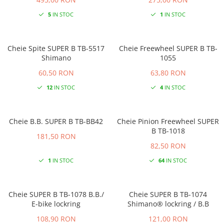
5
IN STOC
1
IN STOC
Cheie Spite SUPER B TB-5517
Cheie Freewheel SUPER B TB-
Shimano
1055
60,50 RON
63,80 RON
12
IN STOC
4
IN STOC
Cheie B.B. SUPER B TB-BB42
Cheie Pinion Freewheel SUPER
B TB-1018
181,50 RON
82,50 RON
1
IN STOC
64
IN STOC
Cheie SUPER B TB-1078 B.B./
Cheie SUPER B TB-1074
E-bike lockring
Shimano® lockring / B.B
108,90 RON
121,00 RON