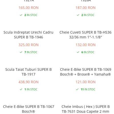
165,00 RON
187,00 RON
2
IN STOC
2
IN STOC
Scula Indreptat Urechi Cadru
Cheie Cuveti SUPER B TB-HS36
SUPER B TB-1946
32/36 mm 1″-1.1/8″
325,00 RON
132,00 RON
7
IN STOC
6
IN STOC
Scula Taiat Tuburi SUPER B
Cheie E-Bike SUPER B TB-1069
TB-1917
Bosch® + Brose® + Yamaha®
438,90 RON
121,00 RON
1
IN STOC
11
IN STOC
Cheie E-Bike SUPER B TB-1067
Cheie Imbus ( Hex ) SUPER B
Bosch®
TB-7631 Doua Capete 2 mm