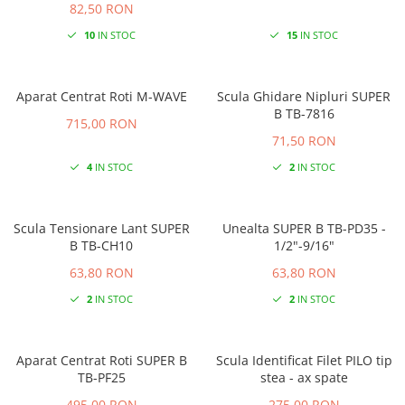
82,50 RON
10
IN STOC
15
IN STOC
Aparat Centrat Roti M-WAVE
Scula Ghidare Nipluri SUPER
B TB-7816
715,00 RON
71,50 RON
4
IN STOC
2
IN STOC
Scula Tensionare Lant SUPER
Unealta SUPER B TB-PD35 -
B TB-CH10
1/2"-9/16"
63,80 RON
63,80 RON
2
IN STOC
2
IN STOC
Aparat Centrat Roti SUPER B
Scula Identificat Filet PILO tip
TB-PF25
stea - ax spate
495,00 RON
275,00 RON