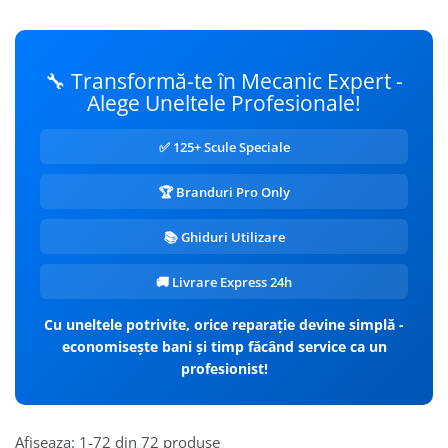
🔧 Transformă-te în Mecanic Expert -
Alege Uneltele Profesionale!
✅ 125+ Scule Speciale
🏆 Branduri Pro Only
📚 Ghiduri Utilizare
🚚 Livrare Express 24h
Cu uneltele potrivite, orice reparație devine simplă -
economisește bani și timp făcând service ca un
profesionist!
Afiseaza:
1-
72
din
72
produse