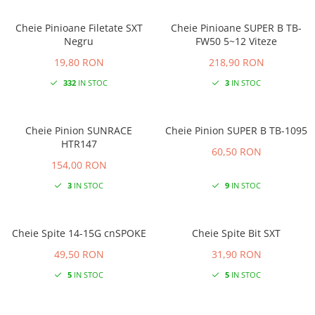
Cheie Pinioane Filetate SXT
Cheie Pinioane SUPER B TB-
Negru
FW50 5~12 Viteze
19,80 RON
218,90 RON
332
IN STOC
3
IN STOC
Cheie Pinion SUNRACE
Cheie Pinion SUPER B TB-1095
HTR147
60,50 RON
154,00 RON
3
IN STOC
9
IN STOC
Cheie Spite 14-15G cnSPOKE
Cheie Spite Bit SXT
49,50 RON
31,90 RON
5
IN STOC
5
IN STOC