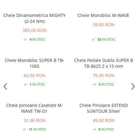
Cheie Dinamometrica MIGHTY
Cheie Monobloc M-WAVE
(2-24 Nm)
39,60 RON
385,00 RON
4
IN STOC
53
IN STOC
Cheie Monobloc SUPER B TB-
Cheie Pedale Dubla SUPER B
1065
TB-8625 2 x 15 mm
60,50 RON
75,90 RON
1
IN STOC
3
IN STOC
Cheie pinioane Casetate M-
Cheie Pinioane EXTEND
WAVE TW-D1
SUNTOUR Silver
31,90 RON
49,50 RON
11
IN STOC
5
IN STOC