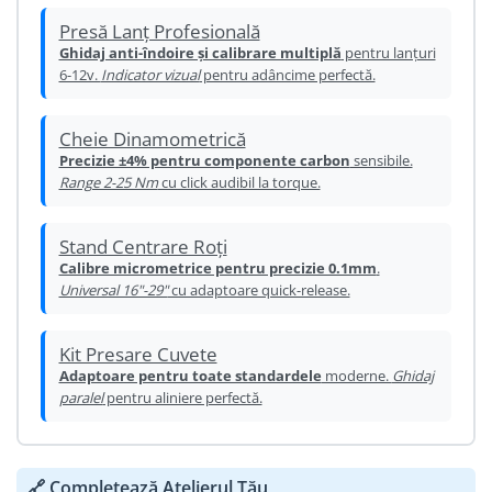
Ureche cadru
Presă Lanț Profesională
Disc frana
Ghidaj anti-îndoire și calibrare multiplă
pentru lanțuri
6-12v.
Indicator vizual
pentru adâncime perfectă.
Cuvete
Monobloc
Cheie Dinamometrică
Precizie ±4% pentru componente carbon
sensibile.
Range 2-25 Nm
cu click audibil la torque.
Stand Centrare Roți
Calibre micrometrice pentru precizie 0.1mm
.
Universal 16"-29"
cu adaptoare quick-release.
Kit Presare Cuvete
Adaptoare pentru toate standardele
moderne.
Ghidaj
paralel
pentru aliniere perfectă.
🔗 Completează Atelierul Tău