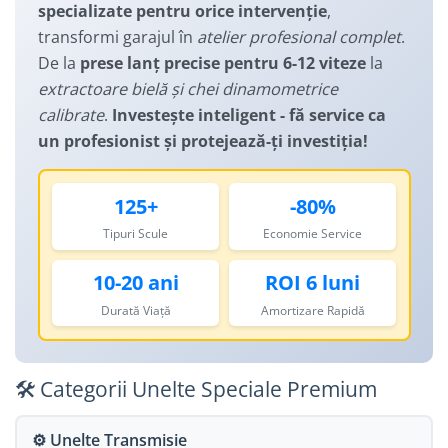
Manusi
specializate pentru orice intervenție
,
Lanturi
Lumini Spate
transformi garajul în
atelier profesional complet
.
Ochelari
Cosuri pentru Biciclete
ZA Missinglink
De la
prese lanț precise pentru 6-12 viteze
la
Solutii Tubeless
Ghidoline
extractoare bielă și chei dinamometrice
Spacere/Axe Butuci/Rulmenti
calibrate
.
Investește inteligent - fă service ca
Huse Șa
un profesionist și protejează-ți investiția!
Cabluri
Mansoane
Camere de bicicleta
Pedale
125+
-80%
Accesorii Camere
Pedale SPD
Tipuri Scule
Economie Service
Accesorii Pedale
Capete Cablu si Manta
Borsete si Genti
Coliere Șa
10-20 ani
ROI 6 luni
Protectii Cadru
Accesorii Frane Hidraulice
Durată Viață
Amortizare Rapidă
Șei
Distantiere
Antifurturi
Thru Axle
🛠️ Categorii Unelte Speciale Premium
Suport bidon si bidon
Placute Frana Disc
Aparatori noroi
⚙️ Unelte Transmisie
Saboti Frana