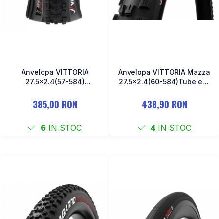
Anvelopa VITTORIA
Anvelopa VITTORIA Mazza
27.5x2.4(57-584)
27.5x2.4(60-584)Tubeless
Tubeless 2PLY Negru
TNT Anthracite 890g
385,00 RON
438,90 RON
6
IN STOC
4
IN STOC