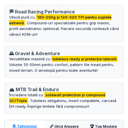
OGLINDA
ROTI FATA
POMPE
🏁 Road Racing Performance
ROTI SPATE
Viteză pură cu
180-250g și 120-320 TPI pentru suplete
SONERIE
extremă
. Compound-uri specializate pentru grip maxim,
FRANE V-BRAKE
profil aerodinamic optimizat. Fiecare secundă contează când
DIVERSE
vânezi KOM-uri!
SET ROTI
Accesorii Remorca
SUSPENSII SPATE
Roti ajutatoare
🌄 Gravel & Adventure
Scaune pentru Copii
BUTUCI ROATA
Versatilitate maximă cu
tubeless ready și protecție laterală
.
Transport si Depozitare
PINIOANE
Volume 35-50mm pentru confort, pattern file-tread pentru
mixed terrain. O anvelopă pentru toate aventurile!
SCHIMBATOR PINIOANE
SCHIMBATOR FOI
🏔️ MTB Trail & Enduro
MANETE SCHIMBATOR
Încredere totală cu
sidewall protection și compound
3C/Triple
. Tubeless obligatoriu, insert compatible, carcasă
ETRIER FRANA
DH ready. Împinge limitele fără compromisuri!
JANTE
ANGRENAJE
🎯 Tehnologii
📏 Ghid Alegere
🏆 Top Modele