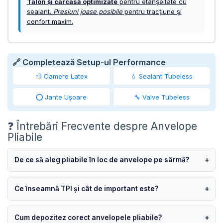
Talon și carcasă optimizate
pentru etanșeitate cu
sealant.
Presiuni joase posibile
pentru tracțiune și
confort maxim.
🔗 Completează Setup-ul Performance
💨 Camere Latex
💧 Sealant Tubeless
⭕ Jante Ușoare
🔧 Valve Tubeless
❓ Întrebări Frecvente despre Anvelope
Pliabile
De ce să aleg pliabile în loc de anvelope pe sârmă?
+
Ce înseamnă TPI și cât de important este?
+
Cum depozitez corect anvelopele pliabile?
+