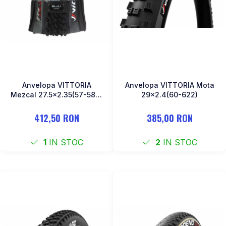
Anvelopa VITTORIA
Anvelopa VITTORIA Mota
Mezcal 27.5x2.35(57-584)
29x2.4(60-622)
XC Trail Tubeless
412,50 RON
385,00 RON
1
IN STOC
2
IN STOC