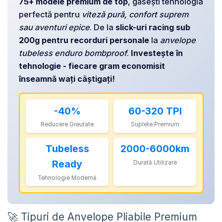
75+ modele premium de top
, găsești tehnologia
MANUSI
Lumini Spate
LANTURI
perfectă pentru
viteză pură, confort suprem
OCHELARI
COSURI PENTRU BICICLETE
ZA Missinglink
sau aventuri epice
. De la
slick-uri racing sub
GHIDOLINE
SOLUTII TUBELESS
200g pentru recorduri personale
la
anvelope
HUSE ȘA
tubeless enduro bombproof
.
Investește în
SPACERE/AXE BUTUCI/RULMENTI
tehnologie - fiecare gram economisit
MANSOANE
CABLURI
înseamnă wați câștigați!
PEDALE
CAMERE DE BICICLETA
Pedale SPD
ACCESORII CAMERE
-40%
60-320 TPI
Accesorii Pedale
CAPETE CABLU SI MANTA
Reducere Greutate
Suplete Premium
BORSETE SI GENTI
COLIERE ȘA
PROTECTII CADRU
Tubeless
2000-6000km
ACCESORII FRANE HIDRAULICE
ȘEI
Ready
Durată Utilizare
DISTANTIERE
ANTIFURTURI
Tehnologie Modernă
THRU AXLE
SUPORT BIDON SI BIDON
PLACUTE FRANA DISC
APARATORI NOROI
🚀 Tipuri de Anvelope Pliabile Premium
SABOTI FRANA