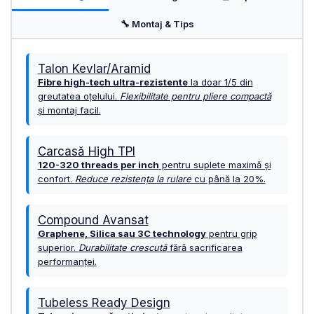
URECHE CADRU
🔧 Montaj & Tips
DISC FRANA
CUVETE
Talon Kevlar/Aramid
MONOBLOC
Fibre high-tech ultra-rezistente
la doar 1/5 din
greutatea oțelului.
Flexibilitate pentru pliere compactă
și montaj facil.
Carcasă High TPI
120-320 threads per inch
pentru suplete maximă și
confort.
Reduce rezistența la rulare
cu până la 20%.
Compound Avansat
Graphene, Silica sau 3C technology
pentru grip
superior.
Durabilitate crescută
fără sacrificarea
performanței.
Tubeless Ready Design