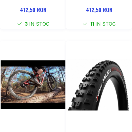
TLR Enduro
Enduro TLR
412,50 RON
412,50 RON
3
IN STOC
11
IN STOC