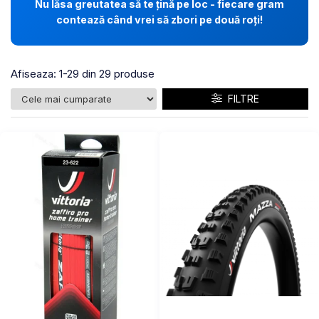
Nu lăsa greutatea să te țină pe loc - fiecare gram
contează când vrei să zbori pe două roți!
Afiseaza:
1-
29
din
29
produse
FILTRE