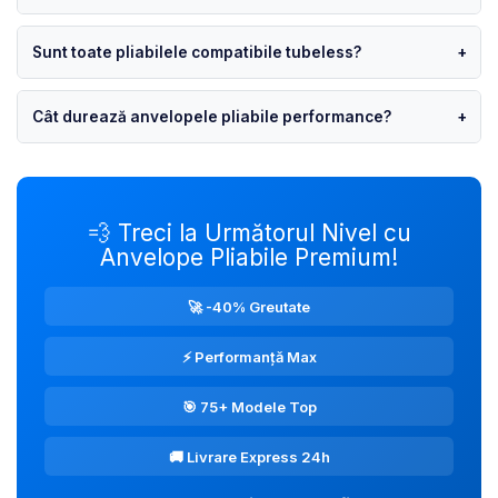
Sunt toate pliabilele compatibile tubeless?
+
Cât durează anvelopele pliabile performance?
+
💨 Treci la Următorul Nivel cu
Anvelope Pliabile Premium!
🚀 -40% Greutate
⚡ Performanță Max
🎯 75+ Modele Top
🚚 Livrare Express 24h