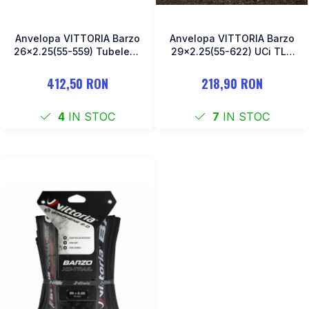
Anvelopa VITTORIA Barzo
Anvelopa VITTORIA Barzo
26x2.25(55-559) Tubeless
29x2.25(55-622) UCi TLR
XC - Trail
Negru XC Adventure
412,50 RON
218,90 RON
4
IN STOC
7
IN STOC