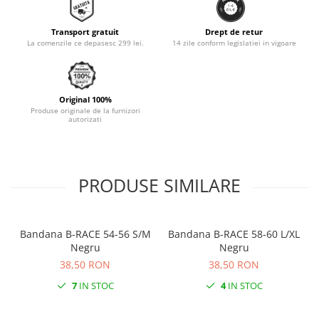
Monobloc
Transport gratuit
Drept de retur
La comenzile ce depasesc 299 lei.
14 zile conform legislatiei in vigoare
Original 100%
Produse originale de la furnizori
autorizati
PRODUSE SIMILARE
Bandana B-RACE 54-56 S/M
Bandana B-RACE 58-60 L/XL
Negru
Negru
38,50 RON
38,50 RON
7
IN STOC
4
IN STOC