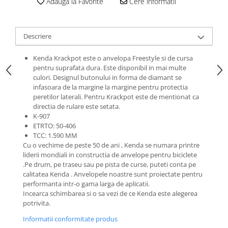
Adauga la Favorite
Cere informatii
Roti Spate
Sonerie
Frane V-Brake
Diverse
Set Roti
Descriere
Accesorii Remorca
Suspensii Spate
Kenda Krackpot este o anvelopa Freestyle si de cursa
Roti ajutatoare
Butuci Roata
pentru suprafata dura. Este disponibil in mai multe
Scaune pentru Copii
culori. Designul butonului in forma de diamant se
Pinioane
Transport si Depozitare
infasoara de la margine la margine pentru protectia
peretilor laterali. Pentru Krackpot este de mentionat ca
Schimbator Pinioane
directia de rulare este setata.
Schimbator Foi
K-907
ETRTO: 50-406
Manete Schimbator
TCC: 1.590 MM
Cu o vechime de peste 50 de ani , Kenda se numara printre
Etrier frana
liderii mondiali in constructia de anvelope pentru biciclete
Jante
.Pe drum, pe traseu sau pe pista de curse, puteti conta pe
calitatea Kenda . Anvelopele noastre sunt proiectate pentru
Angrenaje
performanta intr-o gama larga de aplicatii.
Ureche cadru
Incearca schimbarea si o sa vezi de ce Kenda este alegerea
potrivita.
Disc frana
Informatii conformitate produs
Cuvete