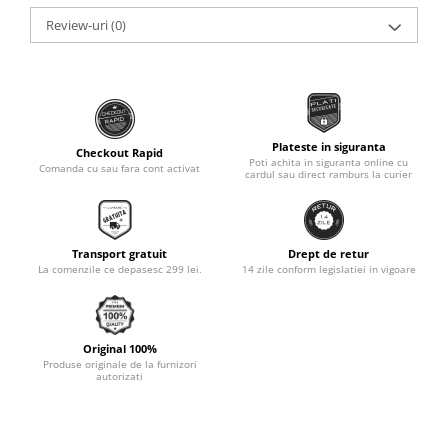
Monobloc
Review-uri
(0)
Plateste in siguranta
Checkout Rapid
Poti achita in siguranta online cu
Comanda cu sau fara cont activat
cardul sau direct ramburs la curier
Transport gratuit
Drept de retur
La comenzile ce depasesc 299 lei.
14 zile conform legislatiei in vigoare
Original 100%
Produse originale de la furnizori
autorizati