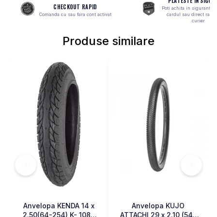
PLATESTE IN SIGUR
CHECKOUT RAPID
Poti achita in siguranta 
MONOBLOC
Comanda cu sau fara cont activat
cardul sau direct ramb
curier
Produse similare
Anvelopa KENDA 14 x
Anvelopa KUJO
2.50(64-254) K- 1087
ATTACHI 29 x 2.10 (54-