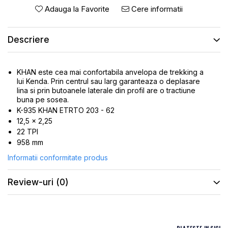
ROTI SPATE
SONERIE
Adauga la Favorite
Cere informatii
FRANE V-BRAKE
DIVERSE
SET ROTI
Accesorii Remorca
Descriere
SUSPENSII SPATE
Roti ajutatoare
Scaune pentru Copii
BUTUCI ROATA
KHAN este cea mai confortabila anvelopa de trekking a
Transport si Depozitare
PINIOANE
lui Kenda. Prin centrul sau larg garanteaza o deplasare
lina si prin butoanele laterale din profil are o tractiune
SCHIMBATOR PINIOANE
buna pe sosea.
K-935 KHAN ETRTO 203 - 62
SCHIMBATOR FOI
12,5 x 2,25
MANETE SCHIMBATOR
22 TPI
958 mm
ETRIER FRANA
Informatii conformitate produs
JANTE
ANGRENAJE
Review-uri
(0)
URECHE CADRU
DISC FRANA
CUVETE