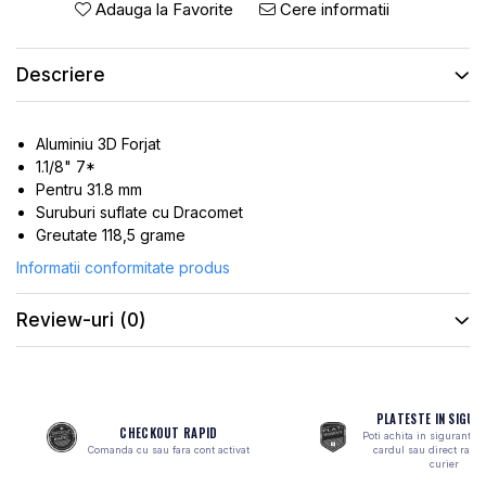
ROTI SPATE
Adauga la Favorite
Cere informatii
SONERIE
FRANE V-BRAKE
DIVERSE
SET ROTI
Descriere
Accesorii Remorca
SUSPENSII SPATE
Roti ajutatoare
Scaune pentru Copii
BUTUCI ROATA
Aluminiu 3D Forjat
Transport si Depozitare
1.1/8" 7*
PINIOANE
Pentru 31.8 mm
SCHIMBATOR PINIOANE
Suruburi suflate cu Dracomet
Greutate 118,5 grame
SCHIMBATOR FOI
Informatii conformitate produs
MANETE SCHIMBATOR
ETRIER FRANA
Review-uri
(0)
JANTE
ANGRENAJE
URECHE CADRU
PLATESTE IN SIGUR
CHECKOUT RAPID
Poti achita in siguranta 
DISC FRANA
Comanda cu sau fara cont activat
cardul sau direct ramb
curier
CUVETE