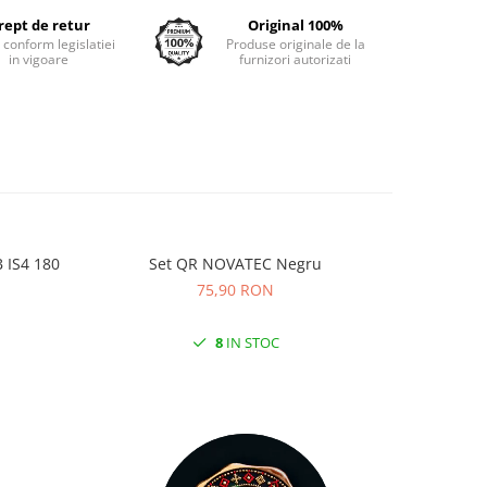
rept de retur
Original 100%
e conform legislatiei
Produse originale de la
in vigoare
furnizori autorizati
 IS4 180
Set QR NOVATEC Negru
Camera K
75,90 RON
8
IN STOC