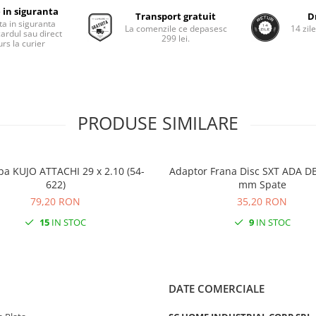
 in siguranta
Transport gratuit
D
ta in siguranta
La comenzile ce depasesc
14 zil
cardul sau direct
299 lei.
rs la curier
PRODUSE SIMILARE
pa KUJO ATTACHI 29 x 2.10 (54-
Adaptor Frana Disc SXT ADA DB
622)
mm Spate
79,20 RON
35,20 RON
15
IN STOC
9
IN STOC
DATE COMERCIALE