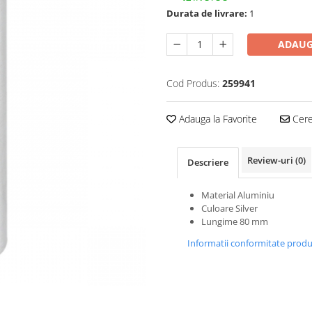
Durata de livrare:
1
ADAUG
Cod Produs:
259941
Adauga la Favorite
Cere 
Review-uri
(0)
Descriere
Material Aluminiu
Culoare Silver
Lungime 80 mm
Informatii conformitate prod