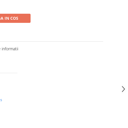
A IN COS
informatii
us