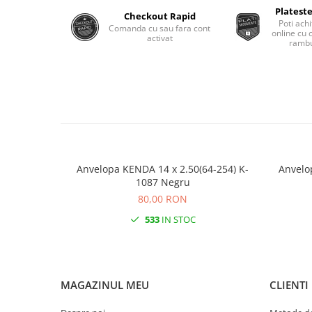
Roti Spate
Plateste
Checkout Rapid
Sonerie
Poti achi
Frane V-Brake
Comanda cu sau fara cont
online cu 
activat
Diverse
rambu
Set Roti
Accesorii Remorca
Suspensii Spate
Roti ajutatoare
Butuci Roata
Scaune pentru Copii
Pinioane
Transport si Depozitare
Schimbator Pinioane
Schimbator Foi
Anvelopa KENDA 14 x 2.50(64-254) K-
Anvelo
Manete Schimbator
1087 Negru
80,00 RON
Etrier frana
533
IN STOC
Jante
Angrenaje
Ureche cadru
MAGAZINUL MEU
CLIENTI
Disc frana
Cuvete