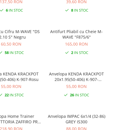
137,50 RON
39,60 RON
6
IN STOC
8
IN STOC
 cu Cifru M-WAVE "DS
Antifurt Pliabil cu Cheie M-
12.10 S" Negru
WAVE "F875/6"
60,50 RON
165,00 RON
58
IN STOC
2
IN STOC
KPOT
Anvelopa KENDA KRACKPOT
 (50-406) K-907-Rosu
20x1.95(50-406) K-907-
Portocaliu
55,00 RON
55,00 RON
22
IN STOC
26
IN STOC
opa Home Trainer
Anvelopa IMPAC 6x1/4 (32-86)
GREY IS300
622 700x23 Rosu
218,90 RON
88,00 RON