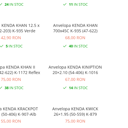
24
IN STOC
11
IN STOC
a KENDA KHAN 12.5 x
Anvelopa KENDA KHAN
62-203) K-935 Verde
700x45C K-935 (47-622)
42,90 RON
68,00 RON
5
IN STOC
40
IN STOC
opa KENDA KHAN II
Anvelopa KENDA KINIPTION
2-622) K-1172 Reflex
20×2.10 (54-406) K-1016
75,00 RON
67,00 RON
38
IN STOC
14
IN STOC
pa KENDA KRACKPOT
Anvelopa KENDA KWICK
 (50-406) K-907-Alb
26×1.95 (50-559) K-879
55,00 RON
75,00 RON