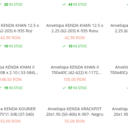
20
IN STOC
44
IN STOC
ENDA KHAN 12.5 x
Anvelopa KENDA KHAN 12.5 x
Anvelop
62-203) K-935 Roz
2.25 (62-203) K-935 Rosu
2.25 (
42,90 RON
42,90 RON
10
IN STOC
10
IN STOC
pa KENDA KHAN II
Anvelopa KENDA KHAN II
Anvel
0B x 2.10 ( 53-584)
700x40C (42-622) K-1172
700x40C(4
Reflex E-Bike
Crem/Reflex
148,50 RON
105,00 RON
19
IN STOC
57
IN STOC
pa KENDA KOURIER
Anvelopa KENDA KRACKPOT
Anvelo
75"(1.3/8) (37-540)
20x1.95 (50-406) K-907- Negru
20x1.95
55,00 RON
55,00 RON