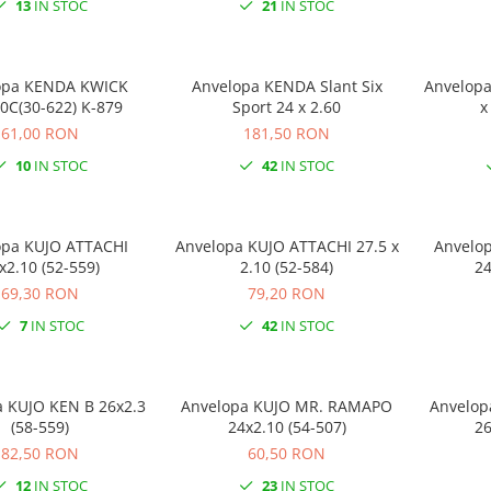
13
IN STOC
21
IN STOC
opa KENDA KWICK
Anvelopa KENDA Slant Six
Anvelopa KUJO T
0C(30-622) K-879
Sport 24 x 2.60
x
61,00 RON
181,50 RON
10
IN STOC
42
IN STOC
opa KUJO ATTACHI
Anvelopa KUJO ATTACHI 27.5 x
Anvelo
x2.10 (52-559)
2.10 (52-584)
24
69,30 RON
79,20 RON
7
IN STOC
42
IN STOC
 KUJO KEN B 26x2.3
Anvelopa KUJO MR. RAMAPO
Anvelop
(58-559)
24x2.10 (54-507)
26
82,50 RON
60,50 RON
12
IN STOC
23
IN STOC