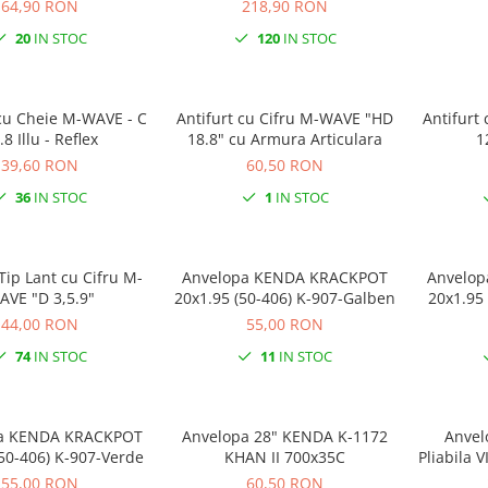
mm
64,90 RON
218,90 RON
20
IN STOC
120
IN STOC
 cu Cheie M-WAVE - C
Antifurt cu Cifru M-WAVE "HD
Antifurt
15.8 Illu - Reflex
18.8" cu Armura Articulara
39,60 RON
60,50 RON
36
IN STOC
1
IN STOC
Tip Lant cu Cifru M-
Anvelopa KENDA KRACKPOT
Anvelopa KENDA KRAC
WAVE "D 3,5.9"
20x1.95 (50-406) K-907-Galben
20x1.95
44,00 RON
55,00 RON
74
IN STOC
11
IN STOC
POT
Anvelopa 28" KENDA K-1172
Anvel
50-406) K-907-Verde
KHAN II 700x35C
Pliabila VITTORIA ZAFFIRO PRO
23-
55,00 RON
60,50 RON