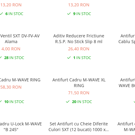
13,20 RON
13,20 RON
6
IN STOC
9
IN STOC
Ventil SXT DV-FV-AV
Aditiv Reducere Frictiune
Antifur
Alama
R.S.P. No Stick Slip 8 ml
Cablu Spi
4,00 RON
26,40 RON
28
IN STOC
1
IN STOC
Antifurt Cadru M-WAVE RING
Antifurt Cadru M-WAVE XL
Antifurt
RING
WAVE B
58,30 RON
71,50 RON
10
IN STOC
20
IN STOC
Cadru U-Lock M-WAVE
Set Antifurt cu Cheie Diferite
Antifurt
"B 245"
Culori SXT (12 bucati) 1000 x 6
M-WA