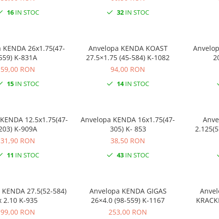
16
IN STOC
32
IN STOC
A 26x1.75(47-
Anvelopa KENDA KOAST
Anvelopa K
559) K-831A
27.5×1.75 (45-584) K-1082
2
59,00 RON
94,00 RON
15
IN STOC
14
IN STOC
KENDA 12.5x1.75(47-
Anvelopa KENDA 16x1.75(47-
Anve
203) K-909A
305) K- 853
2.125(5
31,90 RON
38,50 RON
11
IN STOC
43
IN STOC
 KENDA 27.5(52-584)
Anvelopa KENDA GIGAS
Anvel
x 2.10 K-935
26×4.0 (98-559) K-1167
KRACKP
99,00 RON
253,00 RON