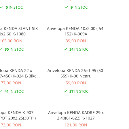
5
IN STOC
9
IN STOC
ENDA SLANT SIX
Anvelopa KENDA 10x2.00 ( 54-
0x2.60 K-1080
152) K-909A
165,00 RON
39,00 RON
30
IN STOC
34
IN STOC
lopa KENDA 22 x
Anvelopa KENDA 26×1.95 (50-
7-456) K-924 E-Bike
559) K-90 Negru
Negru
77,00 RON
59,00 RON
41
IN STOC
37
IN STOC
opa KENDA K-907
Anvelopa KENDA KADRE 29 x
OT 20x2.25(30TPI)
2.40(61-622) K-1027
73,00 RON
121,00 RON