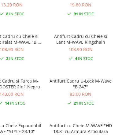
13,20 RON
19,80 RON
8
IN STOC
91
IN STOC
t Cadru cu Cheie si
Antifurt Cadru cu Cheie si
ralat M-WAVE "B &
Lant M-WAVE Ringchain
S"
108,90 RON
108,90 RON
2
IN STOC
4
IN STOC
 Cadru si Furca M-
Antifurt Cadru U-Lock M-Wave
OOSTER 2in1 Negru
"B 247"
143,00 RON
83,00 RON
14
IN STOC
21
IN STOC
 cu Cheie Expandabil
Antifurt cu Cheie M-WAVE "HD
VE "STYLE 23.10"
18.8" cu Armura Articulara