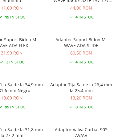
Aluminiu
WAVE RACKY AXLE 137-177
mm
11,00 RON
44,00 RON
19
IN STOC
4
IN STOC
uport Bidon M-
Adaptor Suport Bidon M-
AVE ADA FLEX
WAVE ADA SLIDE
31,90 RON
60,50 RON
3
IN STOC
4
IN STOC
 Sa de la 34,9 mm
Adaptor Tija Sa de la 26,4 mm
 31.6 mm Negru
la 25,4 mm
19,80 RON
13,20 RON
99
IN STOC
8
IN STOC
Tija Sa de la 31,8 mm
Adaptor Valva Curbat 90*
la 27,2 mm
AV/AV