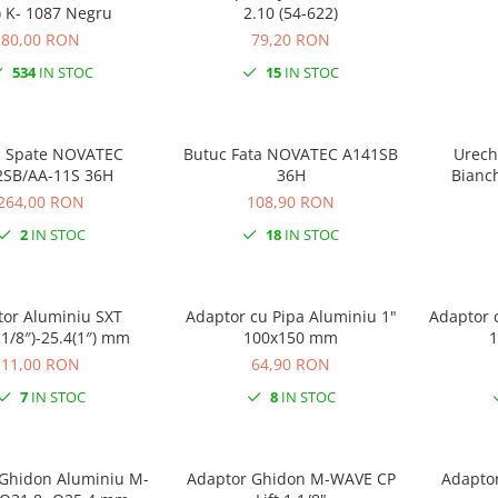
254) K- 1087 Negru
2.10 (54-622)
80,00 RON
79,20 RON
534
IN STOC
15
IN STOC
c Spate NOVATEC
Butuc Fata NOVATEC A141SB
Urech
2SB/AA-11S 36H
36H
Bianch
Haibike, 
264,00 RON
108,90 RON
2
IN STOC
18
IN STOC
or Aluminiu SXT
Adaptor cu Pipa Aluminiu 1"
Adaptor cu 
.1/8″)-25.4(1″) mm
100x150 mm
11,00 RON
64,90 RON
7
IN STOC
8
IN STOC
Ghidon Aluminiu M-
Adaptor Ghidon M-WAVE CP
Adaptor