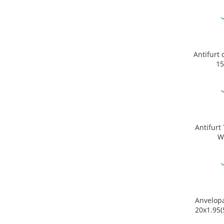
Antifurt
Antifurt 
Anvelopa KENDA KRACK
20x1.95(