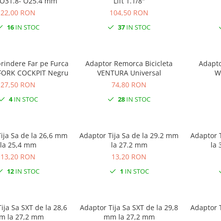
WAVE O31.8- O25.4 mm
Lift 1.1/8"
22,00 RON
104,50 RON
16
IN STOC
37
IN STOC
rindere Far pe Furca
Adaptor Remorca Bicicleta
Adaptor S
ORK COCKPIT Negru
VENTURA Universal
W
27,50 RON
74,80 RON
4
IN STOC
28
IN STOC
 Sa de la 26,6 mm
Adaptor Tija Sa de la 29.2 mm
Adaptor Tija
la 25,4 mm
la 27.2 mm
la
13,20 RON
13,20 RON
12
IN STOC
1
IN STOC
ija Sa SXT de la 28,6
Adaptor Tija Sa SXT de la 29,8
Adaptor 
m la 27,2 mm
mm la 27,2 mm