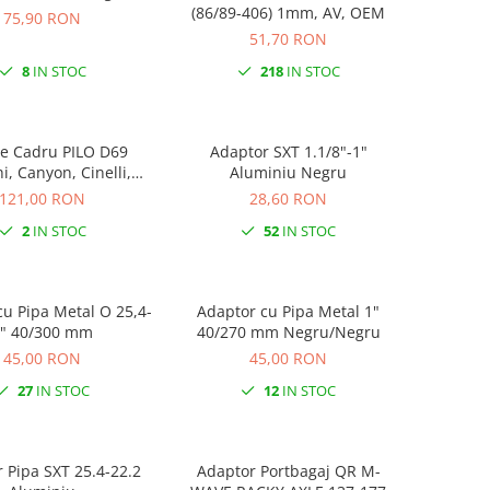
(86/89-406) 1mm, AV, OEM
75,90 RON
51,70 RON
8
IN STOC
218
IN STOC
e Cadru PILO D69
Adaptor SXT 1.1/8"-1"
i, Canyon, Cinelli,
Aluminiu Negru
Kona, Ridley, Stevens,
121,00 RON
28,60 RON
Vitus…
2
IN STOC
52
IN STOC
Pipa Metal O 25,4-
Adaptor cu Pipa Metal 1"
1" 40/300 mm
40/270 mm Negru/Negru
45,00 RON
45,00 RON
27
IN STOC
12
IN STOC
 Pipa SXT 25.4-22.2
Adaptor Portbagaj QR M-