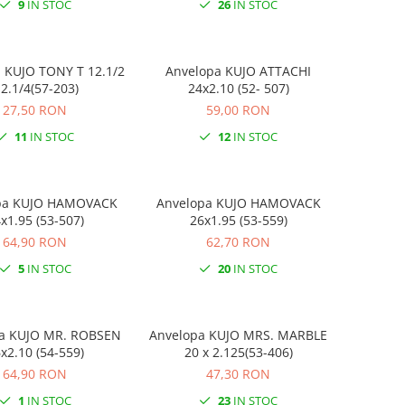
9
IN STOC
26
IN STOC
ONY T 12.1/2
Anvelopa KUJO ATTACHI
 2.1/4(57-203)
24x2.10 (52- 507)
27,50 RON
59,00 RON
11
IN STOC
12
IN STOC
pa KUJO HAMOVACK
Anvelopa KUJO HAMOVACK
x1.95 (53-507)
26x1.95 (53-559)
64,90 RON
62,70 RON
5
IN STOC
20
IN STOC
a KUJO MR. ROBSEN
Anvelopa KUJO MRS. MARBLE
x2.10 (54-559)
20 x 2.125(53-406)
64,90 RON
47,30 RON
1
IN STOC
23
IN STOC