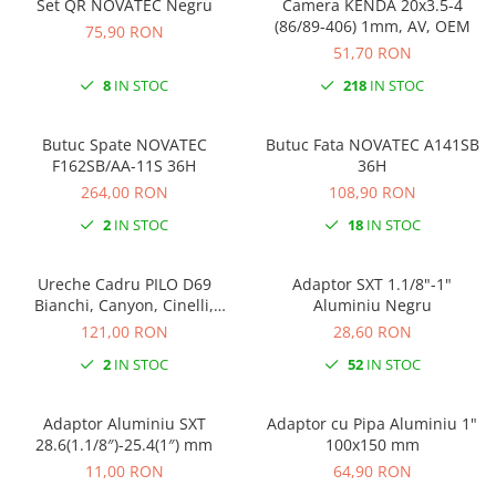
Set QR NOVATEC Negru
Camera KENDA 20x3.5-4
Ochelari
Cosuri pentru Biciclete
(86/89-406) 1mm, AV, OEM
ZA Missinglink
75,90 RON
51,70 RON
Ghidoline
Solutii Tubeless
8
IN STOC
218
IN STOC
Huse Șa
Spacere/Axe Butuci/Rulmenti
Mansoane
Cabluri
Butuc Spate NOVATEC
Butuc Fata NOVATEC A141SB
Pedale
Camere de bicicleta
F162SB/AA-11S 36H
36H
264,00 RON
108,90 RON
Pedale SPD
Accesorii Camere
Accesorii Pedale
2
IN STOC
18
IN STOC
Capete Cablu si Manta
Borsete si Genti
Coliere Șa
Ureche Cadru PILO D69
Adaptor SXT 1.1/8"-1"
Protectii Cadru
Accesorii Frane Hidraulice
Bianchi, Canyon, Cinelli,
Aluminiu Negru
Șei
Haibike, Kona, Ridley,
121,00 RON
28,60 RON
Distantiere
Stevens, Vitus…
Antifurturi
2
IN STOC
52
IN STOC
Thru Axle
Suport bidon si bidon
Placute Frana Disc
Adaptor Aluminiu SXT
Adaptor cu Pipa Aluminiu 1"
Aparatori noroi
Saboti Frana
28.6(1.1/8″)-25.4(1″) mm
100x150 mm
Oglinda
Roti Fata
11,00 RON
64,90 RON
Pompe