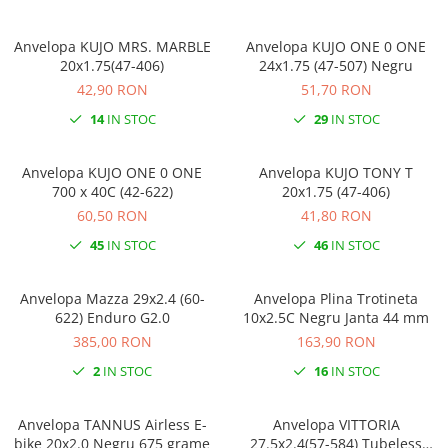
Anvelopa KUJO MRS. MARBLE
Anvelopa KUJO ONE 0 ONE
20x1.75(47-406)
24x1.75 (47-507) Negru
42,90 RON
51,70 RON
14
IN STOC
29
IN STOC
Anvelopa KUJO ONE 0 ONE
Anvelopa KUJO TONY T
700 x 40C (42-622)
20x1.75 (47-406)
60,50 RON
41,80 RON
45
IN STOC
46
IN STOC
Anvelopa Mazza 29x2.4 (60-
Anvelopa Plina Trotineta
622) Enduro G2.0
10x2.5C Negru Janta 44 mm
385,00 RON
163,90 RON
2
IN STOC
16
IN STOC
Anvelopa TANNUS Airless E-
Anvelopa VITTORIA
bike 20x2.0 Negru 675 grame
27.5x2.4(57-584) Tubeless