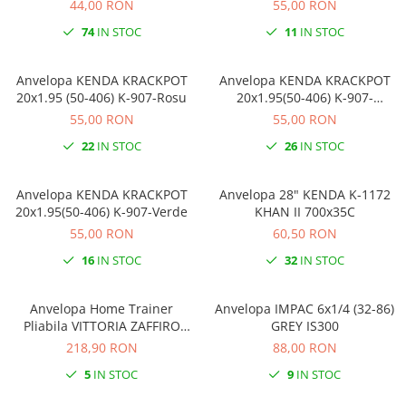
44,00 RON
55,00 RON
74
IN STOC
11
IN STOC
Anvelopa KENDA KRACKPOT
Anvelopa KENDA KRACKPOT
20x1.95 (50-406) K-907-Rosu
20x1.95(50-406) K-907-
Portocaliu
55,00 RON
55,00 RON
22
IN STOC
26
IN STOC
Anvelopa KENDA KRACKPOT
Anvelopa 28" KENDA K-1172
20x1.95(50-406) K-907-Verde
KHAN II 700x35C
55,00 RON
60,50 RON
16
IN STOC
32
IN STOC
Anvelopa Home Trainer
Anvelopa IMPAC 6x1/4 (32-86)
Pliabila VITTORIA ZAFFIRO
GREY IS300
PRO 23-622 700x23 Rosu
218,90 RON
88,00 RON
5
IN STOC
9
IN STOC