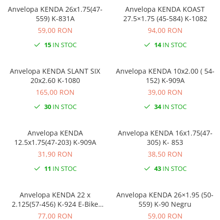
Anvelopa KENDA 26x1.75(47-
Anvelopa KENDA KOAST
559) K-831A
27.5×1.75 (45-584) K-1082
59,00 RON
94,00 RON
15
IN STOC
14
IN STOC
Anvelopa KENDA SLANT SIX
Anvelopa KENDA 10x2.00 ( 54-
20x2.60 K-1080
152) K-909A
165,00 RON
39,00 RON
30
IN STOC
34
IN STOC
Anvelopa KENDA
Anvelopa KENDA 16x1.75(47-
12.5x1.75(47-203) K-909A
305) K- 853
31,90 RON
38,50 RON
11
IN STOC
43
IN STOC
Anvelopa KENDA 22 x
Anvelopa KENDA 26×1.95 (50-
2.125(57-456) K-924 E-Bike
559) K-90 Negru
Negru
77,00 RON
59,00 RON