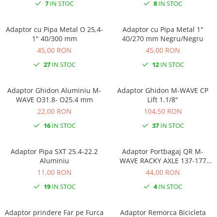
Roti Spate
7
IN STOC
8
IN STOC
Sonerie
Frane V-Brake
Diverse
Adaptor cu Pipa Metal O 25,4-
Adaptor cu Pipa Metal 1"
Set Roti
1" 40/300 mm
40/270 mm Negru/Negru
Accesorii Remorca
Suspensii Spate
45,00 RON
45,00 RON
Roti ajutatoare
Butuci Roata
27
IN STOC
12
IN STOC
Scaune pentru Copii
Pinioane
Transport si Depozitare
Adaptor Ghidon Aluminiu M-
Adaptor Ghidon M-WAVE CP
Schimbator Pinioane
WAVE O31.8- O25.4 mm
Lift 1.1/8"
Schimbator Foi
22,00 RON
104,50 RON
Manete Schimbator
16
IN STOC
37
IN STOC
Etrier frana
Adaptor Pipa SXT 25.4-22.2
Adaptor Portbagaj QR M-
Jante
Aluminiu
WAVE RACKY AXLE 137-177
Angrenaje
mm
11,00 RON
44,00 RON
Ureche cadru
19
IN STOC
4
IN STOC
Disc frana
Adaptor prindere Far pe Furca
Adaptor Remorca Bicicleta
Cuvete