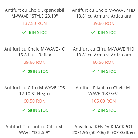
Antifurt cu Cheie Expandabil
Antifurt cu Cheie M-WAVE "HD
M-WAVE "STYLE 23.10"
18.8" cu Armura Articulara
137,50 RON
39,60 RON
6
IN STOC
8
IN STOC
Antifurt cu Cheie M-WAVE - C
Antifurt cu Cifru M-WAVE "HD
15.8 Illu - Reflex
18.8" cu Armura Articulara
39,60 RON
60,50 RON
36
IN STOC
1
IN STOC
Antifurt cu Cifru M-WAVE "DS
Antifurt Pliabil cu Cheie M-
12.10 S" Negru
WAVE "F875/6"
60,50 RON
165,00 RON
58
IN STOC
2
IN STOC
Antifurt Tip Lant cu Cifru M-
Anvelopa KENDA KRACKPOT
WAVE "D 3,5.9"
20x1.95 (50-406) K-907-Galben