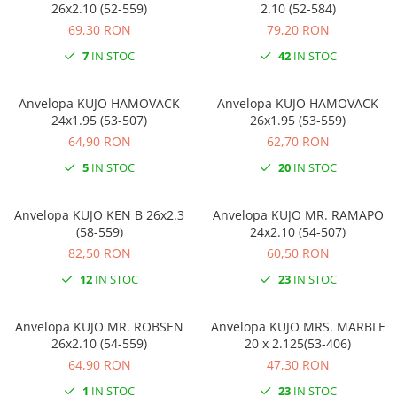
26x2.10 (52-559)
2.10 (52-584)
69,30 RON
79,20 RON
7
IN STOC
42
IN STOC
Anvelopa KUJO HAMOVACK
Anvelopa KUJO HAMOVACK
24x1.95 (53-507)
26x1.95 (53-559)
64,90 RON
62,70 RON
5
IN STOC
20
IN STOC
Anvelopa KUJO KEN B 26x2.3
Anvelopa KUJO MR. RAMAPO
(58-559)
24x2.10 (54-507)
82,50 RON
60,50 RON
12
IN STOC
23
IN STOC
Anvelopa KUJO MR. ROBSEN
Anvelopa KUJO MRS. MARBLE
26x2.10 (54-559)
20 x 2.125(53-406)
64,90 RON
47,30 RON
1
IN STOC
23
IN STOC