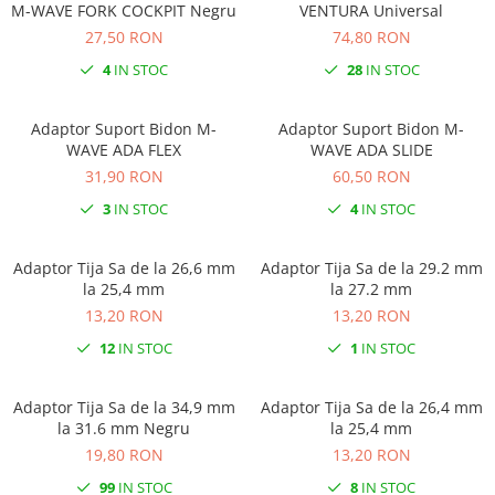
M-WAVE FORK COCKPIT Negru
VENTURA Universal
Monobloc
27,50 RON
74,80 RON
4
IN STOC
28
IN STOC
Adaptor Suport Bidon M-
Adaptor Suport Bidon M-
WAVE ADA FLEX
WAVE ADA SLIDE
31,90 RON
60,50 RON
3
IN STOC
4
IN STOC
Adaptor Tija Sa de la 26,6 mm
Adaptor Tija Sa de la 29.2 mm
la 25,4 mm
la 27.2 mm
13,20 RON
13,20 RON
12
IN STOC
1
IN STOC
Adaptor Tija Sa de la 34,9 mm
Adaptor Tija Sa de la 26,4 mm
la 31.6 mm Negru
la 25,4 mm
19,80 RON
13,20 RON
99
IN STOC
8
IN STOC