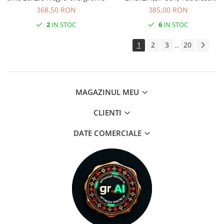
2PLY Negru
368,50 RON
385,00 RON
2
IN STOC
6
IN STOC
1
2
3
20
...
MAGAZINUL MEU
CLIENTI
DATE COMERCIALE