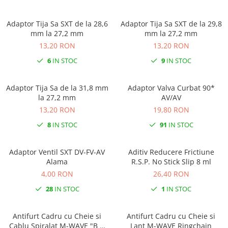
Adaptor Tija Sa SXT de la 28,6
Adaptor Tija Sa SXT de la 29,8
mm la 27,2 mm
mm la 27,2 mm
13,20 RON
13,20 RON
6
IN STOC
9
IN STOC
Adaptor Tija Sa de la 31,8 mm
Adaptor Valva Curbat 90*
la 27,2 mm
AV/AV
13,20 RON
19,80 RON
8
IN STOC
91
IN STOC
Adaptor Ventil SXT DV-FV-AV
Aditiv Reducere Frictiune
Alama
R.S.P. No Stick Slip 8 ml
4,00 RON
26,40 RON
28
IN STOC
1
IN STOC
Antifurt Cadru cu Cheie si
Antifurt Cadru cu Cheie si
Cablu Spiralat M-WAVE "B &
Lant M-WAVE Ringchain