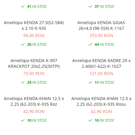
41
IN STOC
37
IN STOC
Anvelopa KENDA 27.5(52-584)
Anvelopa KENDA GIGAS
x 2.10 K-935
26×4.0 (98-559) K-1167
99,00 RON
253,00 RON
20
IN STOC
44
IN STOC
Anvelopa KENDA K-907
Anvelopa KENDA KADRE 29 x
KRACKPOT 20x2.25(30TPI)
2.40(61-622) K-1027
73,00 RON
121,00 RON
24
IN STOC
11
IN STOC
Anvelopa KENDA KHAN 12.5 x
Anvelopa KENDA KHAN 12.5 x
2.25 (62-203) K-935 Roz
2.25 (62-203) K-935 Rosu
42,90 RON
42,90 RON
10
IN STOC
10
IN STOC