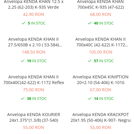
Anvelopa KENDA KHAN 12.5 x
Anvelopa KENDA KHAN
2.25 (62-203) K-935 Verde
700x45C K-935 (47-622)
42,90 RON
68,00 RON
5
IN STOC
40
IN STOC
Anvelopa KENDA KHAN II
Anvelopa KENDA KHAN II
27.5/650B x 2.10 ( 53-584)
700x40C (42-622) K-1172
Reflex E-Bike
Crem/Reflex
148,50 RON
105,00 RON
19
IN STOC
57
IN STOC
Anvelopa KENDA KHAN II
Anvelopa KENDA KINIPTION
700x40C(42-622) K-1172 Reflex
20×2.10 (54-406) K-1016
75,00 RON
67,00 RON
38
IN STOC
14
IN STOC
Anvelopa KENDA KOURIER
Anvelopa KENDA KRACKPOT
24x1.375"(1.3/8) (37-540)
20x1.95 (50-406) K-907- Negru
55,00 RON
55,00 RON