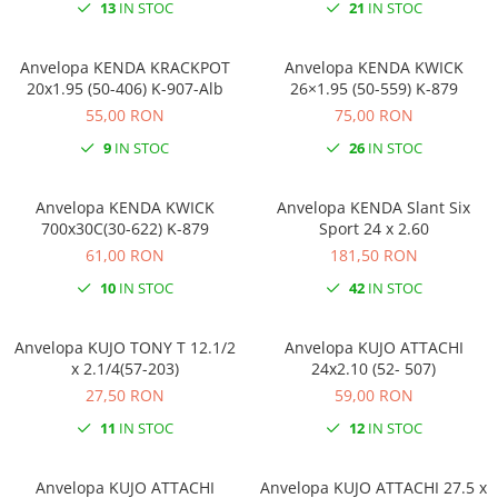
13
IN STOC
21
IN STOC
Anvelopa KENDA KRACKPOT
Anvelopa KENDA KWICK
20x1.95 (50-406) K-907-Alb
26×1.95 (50-559) K-879
55,00 RON
75,00 RON
9
IN STOC
26
IN STOC
Anvelopa KENDA KWICK
Anvelopa KENDA Slant Six
700x30C(30-622) K-879
Sport 24 x 2.60
61,00 RON
181,50 RON
10
IN STOC
42
IN STOC
Anvelopa KUJO TONY T 12.1/2
Anvelopa KUJO ATTACHI
x 2.1/4(57-203)
24x2.10 (52- 507)
27,50 RON
59,00 RON
11
IN STOC
12
IN STOC
Anvelopa KUJO ATTACHI
Anvelopa KUJO ATTACHI 27.5 x