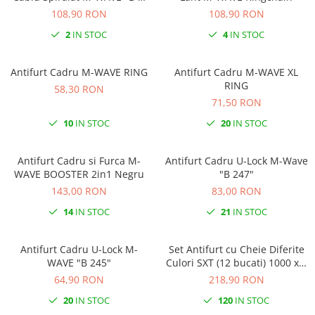
S"
108,90 RON
108,90 RON
2
IN STOC
4
IN STOC
Antifurt Cadru M-WAVE RING
Antifurt Cadru M-WAVE XL
RING
58,30 RON
71,50 RON
10
IN STOC
20
IN STOC
Antifurt Cadru si Furca M-
Antifurt Cadru U-Lock M-Wave
WAVE BOOSTER 2in1 Negru
"B 247"
143,00 RON
83,00 RON
14
IN STOC
21
IN STOC
Antifurt Cadru U-Lock M-
Set Antifurt cu Cheie Diferite
WAVE "B 245"
Culori SXT (12 bucati) 1000 x 6
mm
64,90 RON
218,90 RON
20
IN STOC
120
IN STOC