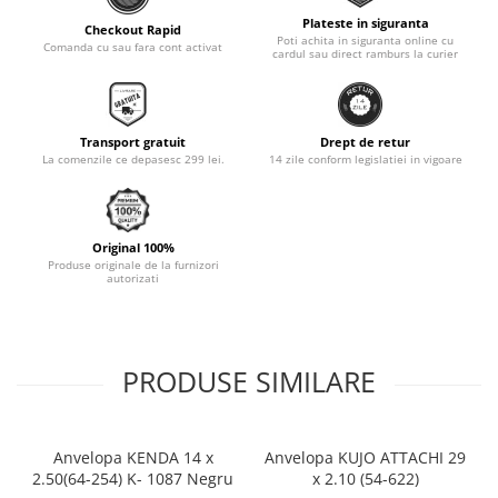
Plateste in siguranta
Monobloc
Checkout Rapid
Poti achita in siguranta online cu
Comanda cu sau fara cont activat
cardul sau direct ramburs la curier
Transport gratuit
Drept de retur
La comenzile ce depasesc 299 lei.
14 zile conform legislatiei in vigoare
Original 100%
Produse originale de la furnizori
autorizati
PRODUSE SIMILARE
Anvelopa KENDA 14 x
Anvelopa KUJO ATTACHI 29
2.50(64-254) K- 1087 Negru
x 2.10 (54-622)