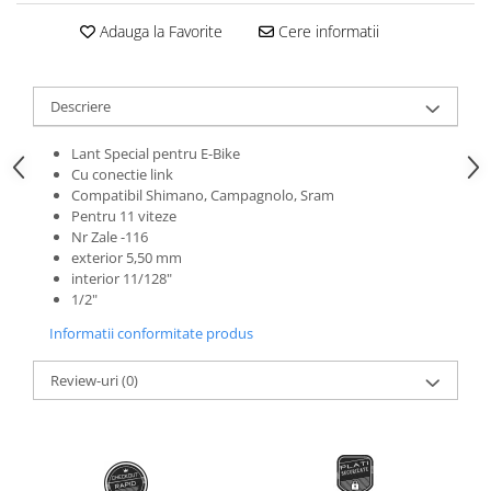
Roti Spate
Sonerie
Adauga la Favorite
Cere informatii
Frane V-Brake
Diverse
Set Roti
Accesorii Remorca
Descriere
Suspensii Spate
Roti ajutatoare
Butuci Roata
Lant Special pentru E-Bike
Scaune pentru Copii
Cu conectie link
Pinioane
Transport si Depozitare
Compatibil Shimano, Campagnolo, Sram
Schimbator Pinioane
Pentru 11 viteze
Nr Zale -116
Schimbator Foi
exterior 5,50 mm
interior 11/128"
Manete Schimbator
1/2"
Etrier frana
Informatii conformitate produs
Jante
Review-uri
(0)
Angrenaje
Ureche cadru
Disc frana
Cuvete