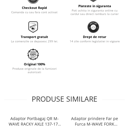
Plateste in siguranta
Monobloc
Checkout Rapid
Poti achita in siguranta online cu
Comanda cu sau fara cont activat
cardul sau direct ramburs la curier
Transport gratuit
Drept de retur
La comenzile ce depasesc 299 lei.
14 zile conform legislatiei in vigoare
Original 100%
Produse originale de la furnizori
autorizati
PRODUSE SIMILARE
Adaptor Portbagaj QR M-
Adaptor prindere Far pe
WAVE RACKY AXLE 137-177
Furca M-WAVE FORK