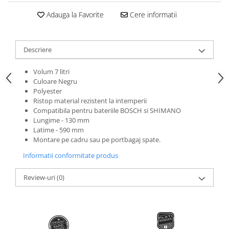
Roti Spate
Sonerie
Adauga la Favorite
Cere informatii
Frane V-Brake
Diverse
Set Roti
Accesorii Remorca
Descriere
Suspensii Spate
Roti ajutatoare
Butuci Roata
Volum 7 litri
Scaune pentru Copii
Culoare Negru
Pinioane
Transport si Depozitare
Polyester
Schimbator Pinioane
Ristop material rezistent la intemperii
Compatibila pentru bateriile BOSCH si SHIMANO
Schimbator Foi
Lungime - 130 mm
Latime - 590 mm
Manete Schimbator
Montare pe cadru sau pe portbagaj spate.
Etrier frana
Informatii conformitate produs
Jante
Review-uri
(0)
Angrenaje
Ureche cadru
Disc frana
Cuvete