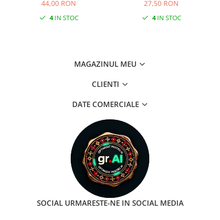
mm
COCKPIT Negru
44,00 RON
27,50 RON
4
IN STOC
4
IN STOC
MAGAZINUL MEU
CLIENTI
DATE COMERCIALE
SOCIAL
URMARESTE-NE IN SOCIAL MEDIA