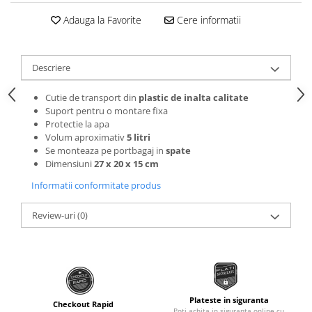
Roti Spate
Sonerie
Adauga la Favorite
Cere informatii
Frane V-Brake
Diverse
Set Roti
Accesorii Remorca
Descriere
Suspensii Spate
Roti ajutatoare
Butuci Roata
Cutie de transport din
plastic de inalta calitate
Scaune pentru Copii
Suport pentru o montare fixa
Pinioane
Transport si Depozitare
Protectie la apa
Schimbator Pinioane
Volum aproximativ
5 litri
Se monteaza pe portbagaj in
spate
Schimbator Foi
Dimensiuni
27 x 20 x 15 cm
Manete Schimbator
Informatii conformitate produs
Etrier frana
Review-uri
(0)
Jante
Angrenaje
Ureche cadru
Disc frana
Plateste in siguranta
Checkout Rapid
Cuvete
Poti achita in siguranta online cu