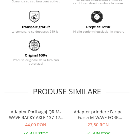
Comanda cu sau fara cont activat
cardul sau direct ramburs la curier
Monobloc
Transport gratuit
Drept de retur
La comenzile ce depasesc 299 lei.
14 zile conform legislatiei in vigoare
Original 100%
Produse originale de la furnizori
autorizati
PRODUSE SIMILARE
Adaptor Portbagaj QR M-
Adaptor prindere Far pe
WAVE RACKY AXLE 137-177
Furca M-WAVE FORK
mm
COCKPIT Negru
44,00 RON
27,50 RON
4
IN STOC
4
IN STOC