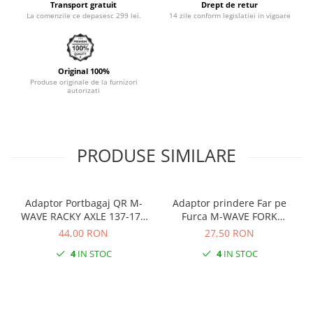
Transport gratuit
Drept de retur
Monobloc
La comenzile ce depasesc 299 lei.
14 zile conform legislatiei in vigoare
Original 100%
Produse originale de la furnizori
autorizati
PRODUSE SIMILARE
Adaptor Portbagaj QR M-
Adaptor prindere Far pe
WAVE RACKY AXLE 137-177
Furca M-WAVE FORK
mm
COCKPIT Negru
44,00 RON
27,50 RON
4
IN STOC
4
IN STOC