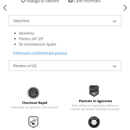
Adauga la Favorite
Cere informatii
Roti Spate
Sonerie
Frane V-Brake
Diverse
Set Roti
Descriere
Accesorii Remorca
Suspensii Spate
Aluminiu
Roti ajutatoare
Butuci Roata
Pentru 24"-29"
Scaune pentru Copii
Se monteaza in Spate
Pinioane
Transport si Depozitare
Informatii conformitate produs
Schimbator Pinioane
Schimbator Foi
Review-uri
(0)
Manete Schimbator
Etrier frana
Jante
Angrenaje
Plateste in siguranta
Checkout Rapid
Poti achita in siguranta online cu
Comanda cu sau fara cont activat
cardul sau direct ramburs la curier
Ureche cadru
Disc frana
Cuvete