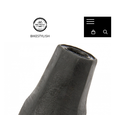
Accesorii
Piese
Scule si intretinere
Echipament
Reflectorizante
Pipe Ghidon
Unelte Speciale
Rucsaci si Bagaje calatorie
Articole copii
Tije Ghidon
BibShorts/Boxeri
Kituri Aerisire/Componente
BIKE
STYLISH
Accesorii Ghidoane si BarEnd
Ghidoane
Solutie de spalat
Casti
(ExtensiiGhidon)
Mansoane manete frana Road
Intinzatoare Lant si Directionare
Casti Ciclism Adulti
Accesorii E-Bike
Tije Șa
Casti BMX
Unelte Universale
Protectii si Accesorii E-Bike
Casti Full Face
Valve/Adaptori si Capete
Ingrijire si Lubrifiere
Cricuri E-Bike
Tricouri
Furci
Truse de scule
Lanturi E-Bike
Huse Pantofi
Anvelope pe sarma
Uleiuri Minerale
Cricuri de Mijloc
Incalzitoare Maini si Picioare
Anvelope Pliabile
Solutie Curatat Discuri
Lumini
Jachete
Anvelope/Jante E-Bike
Lumini Fata
Caciuli, Sepci si Bandane
Benzi/Protectii Antipana
Seturi Lumini
Manusi
Lumini Spate
Lanturi