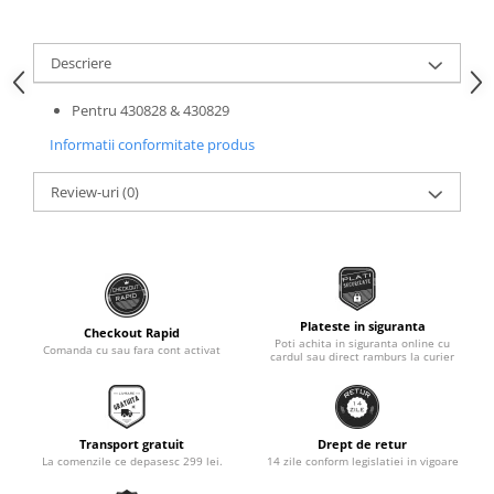
Roti Spate
Sonerie
Frane V-Brake
Descriere
Diverse
Set Roti
Accesorii Remorca
Suspensii Spate
Pentru 430828 & 430829
Roti ajutatoare
Butuci Roata
Informatii conformitate produs
Scaune pentru Copii
Pinioane
Transport si Depozitare
Review-uri
(0)
Schimbator Pinioane
Schimbator Foi
Manete Schimbator
Etrier frana
Plateste in siguranta
Checkout Rapid
Poti achita in siguranta online cu
Jante
Comanda cu sau fara cont activat
cardul sau direct ramburs la curier
Angrenaje
Ureche cadru
Transport gratuit
Drept de retur
Disc frana
La comenzile ce depasesc 299 lei.
14 zile conform legislatiei in vigoare
Cuvete