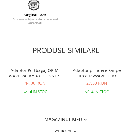
Monobloc
Original 100%
Produse originale de la furnizori
autorizati
PRODUSE SIMILARE
Adaptor Portbagaj QR M-
Adaptor prindere Far pe
WAVE RACKY AXLE 137-177
Furca M-WAVE FORK
mm
COCKPIT Negru
44,00 RON
27,50 RON
4
IN STOC
4
IN STOC
MAGAZINUL MEU
CLIENTI