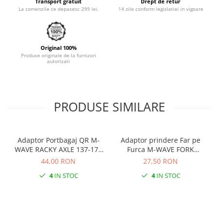
Transport gratuit
Drept de retur
La comenzile ce depasesc 299 lei.
14 zile conform legislatiei in vigoare
Monobloc
Original 100%
Produse originale de la furnizori
autorizati
PRODUSE SIMILARE
Adaptor Portbagaj QR M-
Adaptor prindere Far pe
WAVE RACKY AXLE 137-177
Furca M-WAVE FORK
mm
COCKPIT Negru
44,00 RON
27,50 RON
4
IN STOC
4
IN STOC