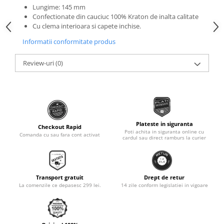
Roti Spate
Lungime: 145 mm
Sonerie
Confectionate din cauciuc 100% Kraton de inalta calitate
Frane V-Brake
Cu clema interioara si capete inchise.
Diverse
Set Roti
Informatii conformitate produs
Accesorii Remorca
Suspensii Spate
Roti ajutatoare
Review-uri
(0)
Butuci Roata
Scaune pentru Copii
Pinioane
Transport si Depozitare
Schimbator Pinioane
Schimbator Foi
Plateste in siguranta
Manete Schimbator
Checkout Rapid
Poti achita in siguranta online cu
Comanda cu sau fara cont activat
cardul sau direct ramburs la curier
Etrier frana
Jante
Angrenaje
Transport gratuit
Drept de retur
La comenzile ce depasesc 299 lei.
14 zile conform legislatiei in vigoare
Ureche cadru
Disc frana
Cuvete