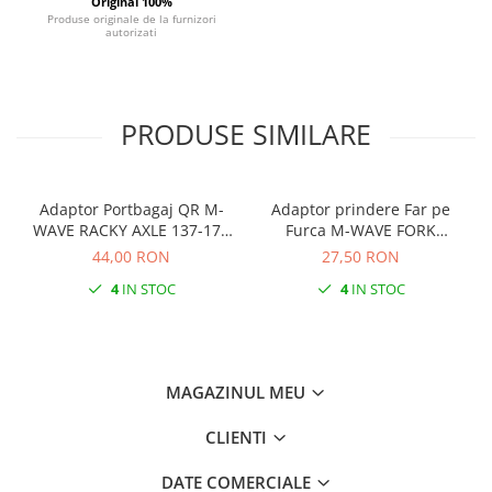
Original 100%
Produse originale de la furnizori
Monobloc
autorizati
PRODUSE SIMILARE
Adaptor Portbagaj QR M-
Adaptor prindere Far pe
WAVE RACKY AXLE 137-177
Furca M-WAVE FORK
mm
COCKPIT Negru
44,00 RON
27,50 RON
4
IN STOC
4
IN STOC
MAGAZINUL MEU
CLIENTI
DATE COMERCIALE