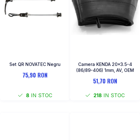
ROTI SPATE
SONERIE
FRANE V-BRAKE
DIVERSE
SET ROTI
Accesorii Remorca
SUSPENSII SPATE
Roti ajutatoare
Scaune pentru Copii
BUTUCI ROATA
Transport si Depozitare
PINIOANE
SCHIMBATOR PINIOANE
Set QR NOVATEC Negru
Camera KENDA 20x3.5-4
SCHIMBATOR FOI
(86/89-406) 1mm, AV, OEM
75,90 RON
MANETE SCHIMBATOR
51,70 RON
ETRIER FRANA
8
IN STOC
218
IN STOC
JANTE
ANGRENAJE
URECHE CADRU
DISC FRANA
CUVETE