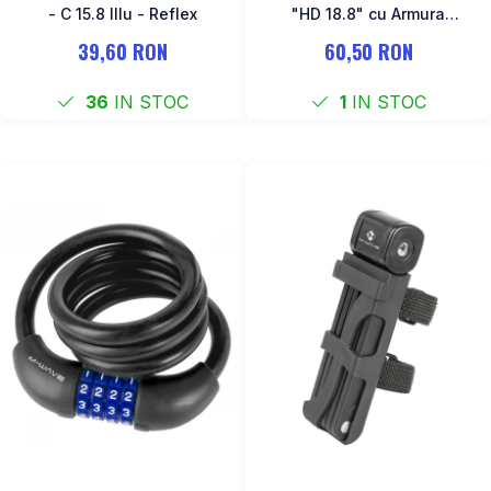
- C 15.8 Illu - Reflex
"HD 18.8" cu Armura
Articulara
39,60 RON
60,50 RON
36
IN STOC
1
IN STOC