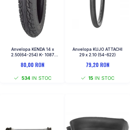
COSURI PENTRU BICICLETE
OCHELARI
ZA Missinglink
GHIDOLINE
SOLUTII TUBELESS
HUSE ȘA
SPACERE/AXE BUTUCI/RULMENTI
MANSOANE
CABLURI
PEDALE
CAMERE DE BICICLETA
Pedale SPD
Anvelopa KENDA 14 x
Anvelopa KUJO ATTACHI
ACCESORII CAMERE
Accesorii Pedale
2.50(64-254) K- 1087
29 x 2.10 (54-622)
CAPETE CABLU SI MANTA
Negru
BORSETE SI GENTI
80,00 RON
79,20 RON
COLIERE ȘA
PROTECTII CADRU
ACCESORII FRANE HIDRAULICE
534
IN STOC
15
IN STOC
ȘEI
DISTANTIERE
ANTIFURTURI
THRU AXLE
SUPORT BIDON SI BIDON
PLACUTE FRANA DISC
APARATORI NOROI
SABOTI FRANA
OGLINDA
ROTI FATA
POMPE