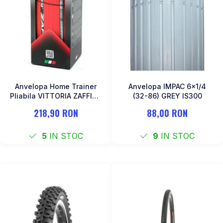
Anvelopa Home Trainer
Anvelopa IMPAC 6x1/4
Pliabila VITTORIA ZAFFIRO
(32-86) GREY IS300
PRO 23-622 700x23 Rosu
218,90 RON
88,00 RON
5
IN STOC
9
IN STOC