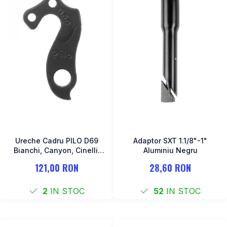
Ureche Cadru PILO D69
Adaptor SXT 1.1/8"-1"
Bianchi, Canyon, Cinelli,
Aluminiu Negru
Haibike, Kona, Ridley,
121,00 RON
28,60 RON
Stevens, Vitus…
2
IN STOC
52
IN STOC