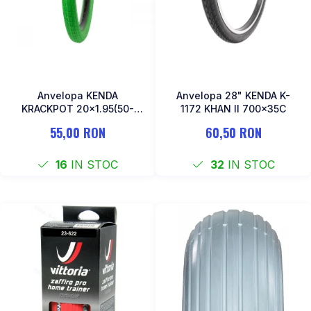
Anvelopa KENDA
Anvelopa 28" KENDA K-
KRACKPOT 20x1.95(50-
1172 KHAN II 700x35C
406) K-907-Verde
55,00 RON
60,50 RON
16
IN STOC
32
IN STOC