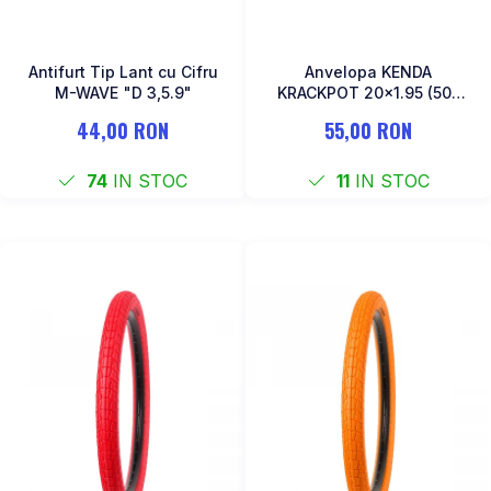
Antifurt Tip Lant cu Cifru
Anvelopa KENDA
M-WAVE "D 3,5.9"
KRACKPOT 20x1.95 (50-
406) K-907-Galben
44,00 RON
55,00 RON
74
IN STOC
11
IN STOC