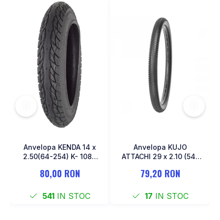
MONOBLOC
Anvelopa KENDA 14 x
Anvelopa KUJO
2.50(64-254) K- 1087
ATTACHI 29 x 2.10 (54-
Negru
622)
80,00 RON
79,20 RON
541
IN STOC
17
IN STOC