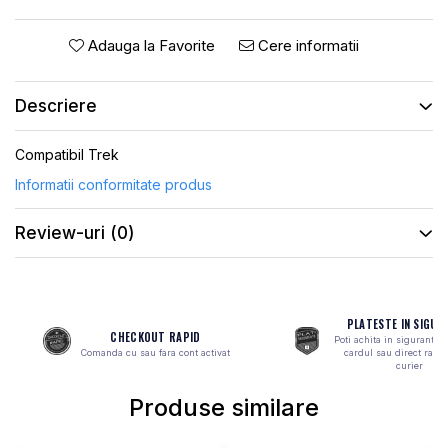
ROTI SPATE
SONERIE
FRANE V-BRAKE
DIVERSE
Adauga la Favorite
Cere informatii
SET ROTI
Accesorii Remorca
SUSPENSII SPATE
Roti ajutatoare
Descriere
Scaune pentru Copii
BUTUCI ROATA
Transport si Depozitare
Compatibil Trek
PINIOANE
Informatii conformitate produs
SCHIMBATOR PINIOANE
SCHIMBATOR FOI
Review-uri
(0)
MANETE SCHIMBATOR
ETRIER FRANA
JANTE
PLATESTE IN SIGUR
CHECKOUT RAPID
Poti achita in siguranta 
ANGRENAJE
Comanda cu sau fara cont activat
cardul sau direct ramb
curier
URECHE CADRU
Produse similare
DISC FRANA
CUVETE