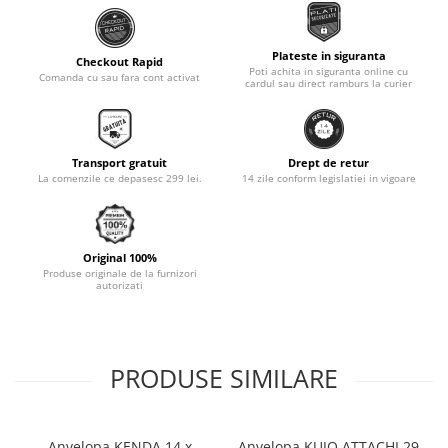
Monobloc
Plateste in siguranta
Checkout Rapid
Poti achita in siguranta online cu
Comanda cu sau fara cont activat
cardul sau direct ramburs la curier
Transport gratuit
Drept de retur
La comenzile ce depasesc 299 lei.
14 zile conform legislatiei in vigoare
Original 100%
Produse originale de la furnizori
autorizati
PRODUSE SIMILARE
Anvelopa KENDA 14 x
Anvelopa KUJO ATTACHI 29