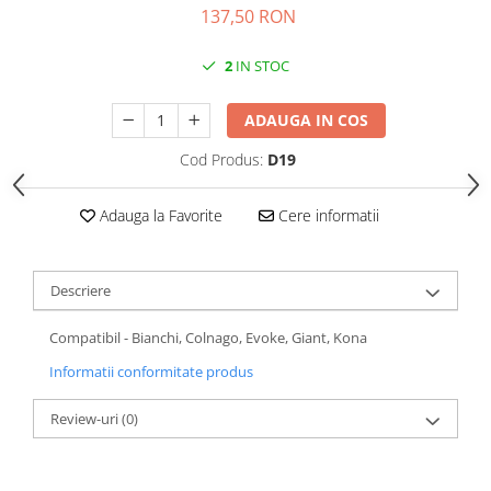
Roti Spate
137,50 RON
Sonerie
Frane V-Brake
Diverse
2
IN STOC
Set Roti
Accesorii Remorca
Suspensii Spate
ADAUGA IN COS
Roti ajutatoare
Butuci Roata
Scaune pentru Copii
Cod Produs:
D19
Pinioane
Transport si Depozitare
Schimbator Pinioane
Adauga la Favorite
Cere informatii
Schimbator Foi
Manete Schimbator
Descriere
Etrier frana
Compatibil - Bianchi, Colnago, Evoke, Giant, Kona
Jante
Informatii conformitate produs
Angrenaje
Ureche cadru
Review-uri
(0)
Disc frana
Cuvete