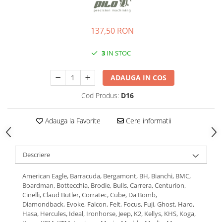
Roti Spate
Sonerie
Frane V-Brake
Diverse
137,50 RON
Set Roti
Accesorii Remorca
Suspensii Spate
3
IN STOC
Roti ajutatoare
Butuci Roata
Scaune pentru Copii
ADAUGA IN COS
Pinioane
Transport si Depozitare
Cod Produs:
D16
Schimbator Pinioane
Schimbator Foi
Adauga la Favorite
Cere informatii
Manete Schimbator
Etrier frana
Descriere
Jante
Angrenaje
American Eagle, Barracuda, Bergamont, BH, Bianchi, BMC,
Boardman, Bottecchia, Brodie, Bulls, Carrera, Centurion,
Ureche cadru
Cinelli, Claud Butler, Corratec, Cube, Da Bomb,
Disc frana
Diamondback, Evoke, Falcon, Felt, Focus, Fuji, Ghost, Haro,
Hasa, Hercules, Ideal, Ironhorse, Jeep, K2, Kellys, KHS, Koga,
Cuvete