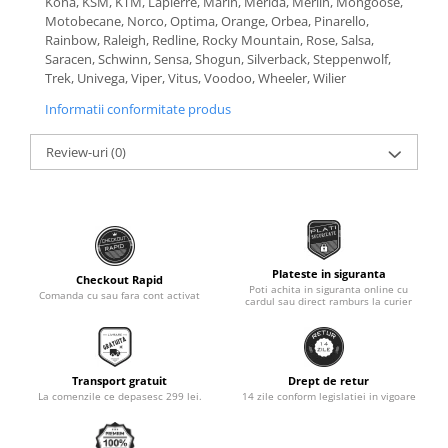
Kona, KSM, KTM, Lapierre, Marin, Merida, Merlin, Mongoose,
Motobecane, Norco, Optima, Orange, Orbea, Pinarello,
Monobloc
Rainbow, Raleigh, Redline, Rocky Mountain, Rose, Salsa,
Saracen, Schwinn, Sensa, Shogun, Silverback, Steppenwolf,
Trek, Univega, Viper, Vitus, Voodoo, Wheeler, Wilier
Informatii conformitate produs
Review-uri
(0)
Plateste in siguranta
Checkout Rapid
Poti achita in siguranta online cu
Comanda cu sau fara cont activat
cardul sau direct ramburs la curier
Transport gratuit
Drept de retur
La comenzile ce depasesc 299 lei.
14 zile conform legislatiei in vigoare