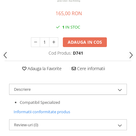
Roti Spate
Sonerie
Frane V-Brake
165,00 RON
Diverse
Set Roti
1
IN STOC
Accesorii Remorca
Suspensii Spate
Roti ajutatoare
Butuci Roata
ADAUGA IN COS
Scaune pentru Copii
Pinioane
Transport si Depozitare
Cod Produs:
D741
Schimbator Pinioane
Schimbator Foi
Adauga la Favorite
Cere informatii
Manete Schimbator
Etrier frana
Descriere
Jante
Compatibil Specialized
Angrenaje
Informatii conformitate produs
Ureche cadru
Disc frana
Review-uri
(0)
Cuvete