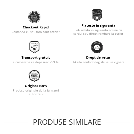
Monobloc
Plateste in siguranta
Checkout Rapid
Poti achita in siguranta online cu
Comanda cu sau fara cont activat
cardul sau direct ramburs la curier
Transport gratuit
Drept de retur
La comenzile ce depasesc 299 lei.
14 zile conform legislatiei in vigoare
Original 100%
Produse originale de la furnizori
autorizati
PRODUSE SIMILARE