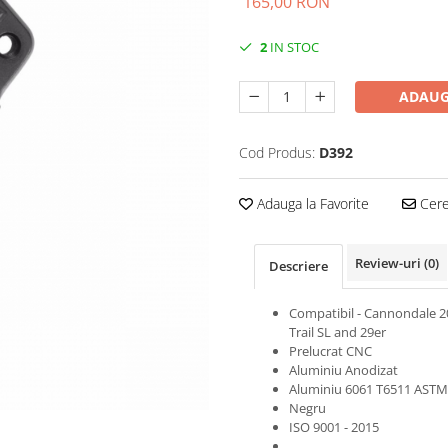
165,00 RON
2
IN STOC
ADAUG
Cod Produs:
D392
Adauga la Favorite
Cere 
Review-uri
(0)
Descriere
Compatibil - Cannondale 2
Trail SL and 29er
Prelucrat CNC
Aluminiu Anodizat
Aluminiu 6061 T6511 ASTM
Negru
ISO 9001 - 2015