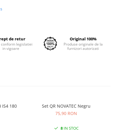
us
rept de retur
Original 100%
e conform legislatiei
Produse originale de la
in vigoare
furnizori autorizati
 IS4 180
Set QR NOVATEC Negru
Camera K
75,90 RON
8
IN STOC