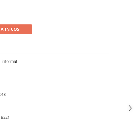
A IN COS
informatii
013
 B221