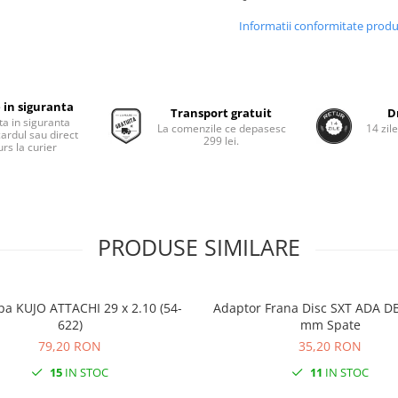
Informatii conformitate prod
 in siguranta
Transport gratuit
D
ta in siguranta
La comenzile ce depasesc
14 zil
cardul sau direct
299 lei.
rs la curier
PRODUSE SIMILARE
pa KUJO ATTACHI 29 x 2.10 (54-
Adaptor Frana Disc SXT ADA DB
622)
mm Spate
79,20 RON
35,20 RON
15
IN STOC
11
IN STOC