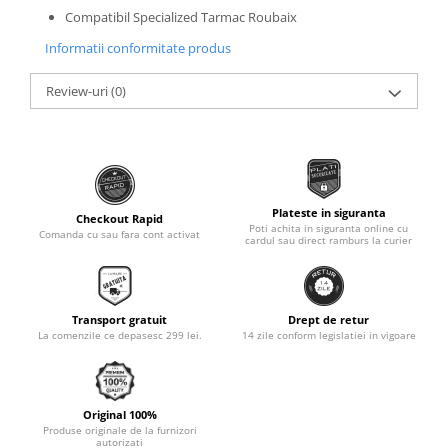
Roti Spate
Compatibil Specialized Tarmac Roubaix
Sonerie
Frane V-Brake
Informatii conformitate produs
Diverse
Set Roti
Accesorii Remorca
Review-uri
(0)
Suspensii Spate
Roti ajutatoare
Butuci Roata
Scaune pentru Copii
Pinioane
Transport si Depozitare
Schimbator Pinioane
Plateste in siguranta
Checkout Rapid
Schimbator Foi
Poti achita in siguranta online cu
Comanda cu sau fara cont activat
cardul sau direct ramburs la curier
Manete Schimbator
Etrier frana
Jante
Transport gratuit
Drept de retur
La comenzile ce depasesc 299 lei.
14 zile conform legislatiei in vigoare
Angrenaje
Ureche cadru
Disc frana
Original 100%
Produse originale de la furnizori
Cuvete
autorizati