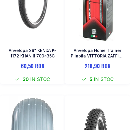
Anvelopa 28" KENDA K-
Anvelopa Home Trainer
1172 KHAN II 700x35C
Pliabila VITTORIA ZAFFIRO
PRO 23-622 700x23 Rosu
60,50 RON
218,90 RON
30
IN STOC
5
IN STOC