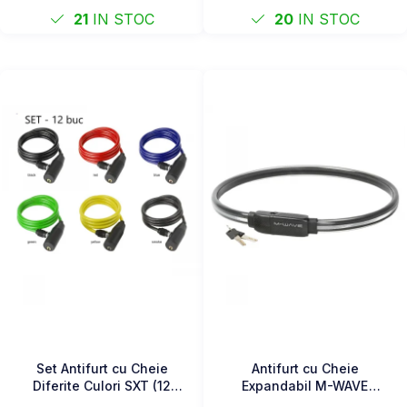
21
IN STOC
20
IN STOC
Set Antifurt cu Cheie
Antifurt cu Cheie
Diferite Culori SXT (12
Expandabil M-WAVE
bucati) 1000 x 6 mm
"STYLE 23.10"