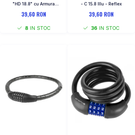
"HD 18.8" cu Armura
- C 15.8 Illu - Reflex
Articulara
39,60 RON
39,60 RON
8
IN STOC
36
IN STOC