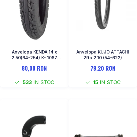
COSURI PENTRU BICICLETE
OCHELARI
ZA Missinglink
GHIDOLINE
SOLUTII TUBELESS
HUSE ȘA
SPACERE/AXE BUTUCI/RULMENTI
MANSOANE
CABLURI
PEDALE
CAMERE DE BICICLETA
Pedale SPD
Anvelopa KENDA 14 x
Anvelopa KUJO ATTACHI
ACCESORII CAMERE
Accesorii Pedale
2.50(64-254) K- 1087
29 x 2.10 (54-622)
CAPETE CABLU SI MANTA
Negru
BORSETE SI GENTI
80,00 RON
79,20 RON
COLIERE ȘA
PROTECTII CADRU
ACCESORII FRANE HIDRAULICE
533
IN STOC
15
IN STOC
ȘEI
DISTANTIERE
ANTIFURTURI
THRU AXLE
SUPORT BIDON SI BIDON
PLACUTE FRANA DISC
APARATORI NOROI
SABOTI FRANA
OGLINDA
ROTI FATA
POMPE