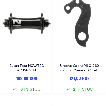
Butuc Fata NOVATEC
Ureche Cadru PILO D69
A141SB 36H
Bianchi, Canyon, Cinelli,
Haibike, Kona, Ridley,
108,90 RON
121,00 RON
Stevens, Vitus…
18
IN STOC
2
IN STOC