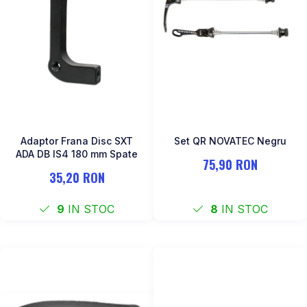
ROTI SPATE
SONERIE
FRANE V-BRAKE
DIVERSE
SET ROTI
Accesorii Remorca
SUSPENSII SPATE
Roti ajutatoare
Scaune pentru Copii
BUTUCI ROATA
Transport si Depozitare
PINIOANE
SCHIMBATOR PINIOANE
Adaptor Frana Disc SXT
Set QR NOVATEC Negru
SCHIMBATOR FOI
ADA DB IS4 180 mm Spate
75,90 RON
MANETE SCHIMBATOR
35,20 RON
ETRIER FRANA
9
IN STOC
8
IN STOC
JANTE
ANGRENAJE
URECHE CADRU
DISC FRANA
CUVETE