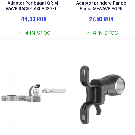
Adaptor Portbagaj QR M-
Adaptor prindere Far pe
WAVE RACKY AXLE 137-177
Furca M-WAVE FORK
mm
COCKPIT Negru
44,00 RON
27,50 RON
4
IN STOC
4
IN STOC