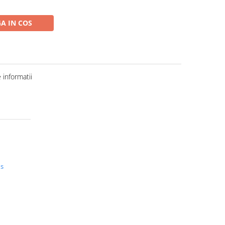
A IN COS
informatii
us