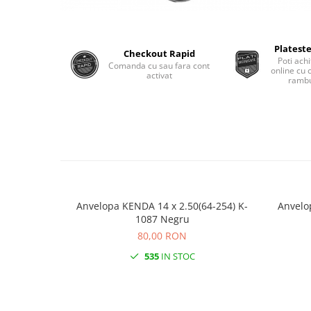
Plateste
Checkout Rapid
Poti achi
Comanda cu sau fara cont
online cu 
activat
rambu
Anvelopa KENDA 14 x 2.50(64-254) K-
Anvelo
1087 Negru
80,00 RON
535
IN STOC