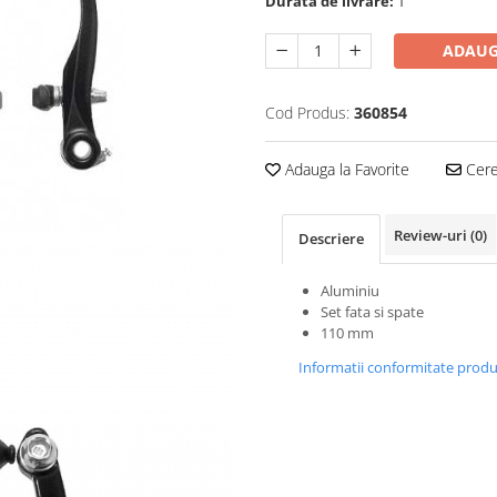
Durata de livrare:
1
ADAUG
Cod Produs:
360854
Adauga la Favorite
Cere 
Review-uri
(0)
Descriere
Aluminiu
Set fata si spate
110 mm
Informatii conformitate prod