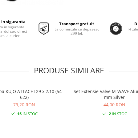
 in siguranta
Transport gratuit
D
ta in siguranta
La comenzile ce depasesc
14 zil
cardul sau direct
299 lei.
rs la curier
PRODUSE SIMILARE
pa KUJO ATTACHI 29 x 2.10 (54-
Set Extensie Valve M-WAVE Alu
622)
mm Silver
79,20 RON
44,00 RON
15
IN STOC
2
IN STOC