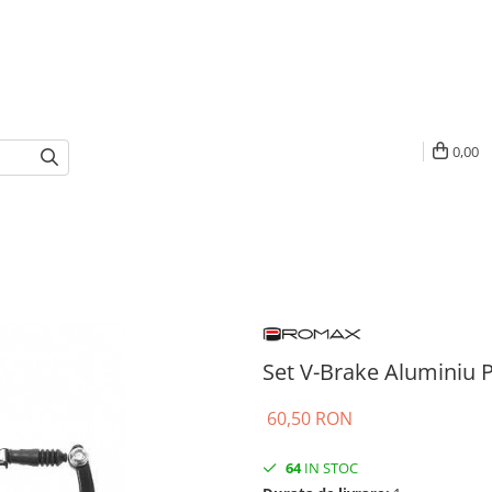
0,00
Set V-Brake Aluminiu 
60,50 RON
64
IN STOC