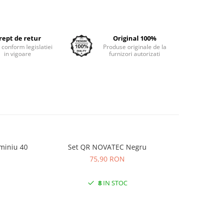
rept de retur
Original 100%
e conform legislatiei
Produse originale de la
in vigoare
furnizori autorizati
miniu 40
Set QR NOVATEC Negru
Anvelopa
KRUS
75,90 RON
8
IN STOC