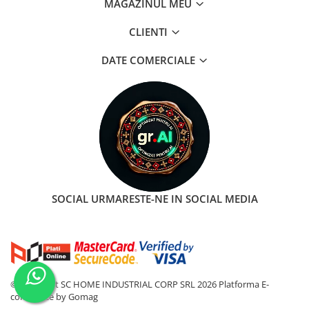
MAGAZINUL MEU
Roti Spate
Sonerie
Frane V-Brake
CLIENTI
Diverse
Set Roti
DATE COMERCIALE
Accesorii Remorca
Suspensii Spate
Roti ajutatoare
Butuci Roata
Scaune pentru Copii
Pinioane
Transport si Depozitare
Schimbator Pinioane
Schimbator Foi
Manete Schimbator
Etrier frana
SOCIAL
URMARESTE-NE IN SOCIAL MEDIA
Jante
Angrenaje
Ureche cadru
Disc frana
©Copyright SC HOME INDUSTRIAL CORP SRL 2026
Platforma E-
commerce by Gomag
Cuvete