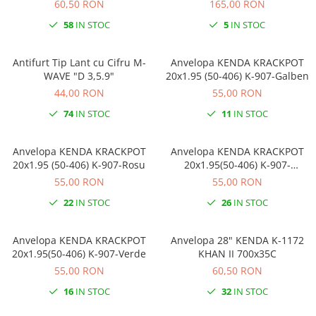
60,50 RON
165,00 RON
58
IN STOC
5
IN STOC
Antifurt Tip Lant cu Cifru M-
Anvelopa KENDA KRACKPOT
WAVE "D 3,5.9"
20x1.95 (50-406) K-907-Galben
44,00 RON
55,00 RON
74
IN STOC
11
IN STOC
Anvelopa KENDA KRACKPOT
Anvelopa KENDA KRACKPOT
20x1.95 (50-406) K-907-Rosu
20x1.95(50-406) K-907-
Portocaliu
55,00 RON
55,00 RON
22
IN STOC
26
IN STOC
Anvelopa KENDA KRACKPOT
Anvelopa 28" KENDA K-1172
20x1.95(50-406) K-907-Verde
KHAN II 700x35C
55,00 RON
60,50 RON
16
IN STOC
32
IN STOC