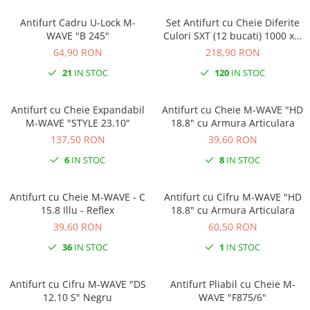
Antifurt Cadru U-Lock M-
Set Antifurt cu Cheie Diferite
WAVE "B 245"
Culori SXT (12 bucati) 1000 x 6
mm
64,90 RON
218,90 RON
21
IN STOC
120
IN STOC
Antifurt cu Cheie Expandabil
Antifurt cu Cheie M-WAVE "HD
M-WAVE "STYLE 23.10"
18.8" cu Armura Articulara
137,50 RON
39,60 RON
6
IN STOC
8
IN STOC
Antifurt cu Cheie M-WAVE - C
Antifurt cu Cifru M-WAVE "HD
15.8 Illu - Reflex
18.8" cu Armura Articulara
39,60 RON
60,50 RON
36
IN STOC
1
IN STOC
Antifurt cu Cifru M-WAVE "DS
Antifurt Pliabil cu Cheie M-
12.10 S" Negru
WAVE "F875/6"