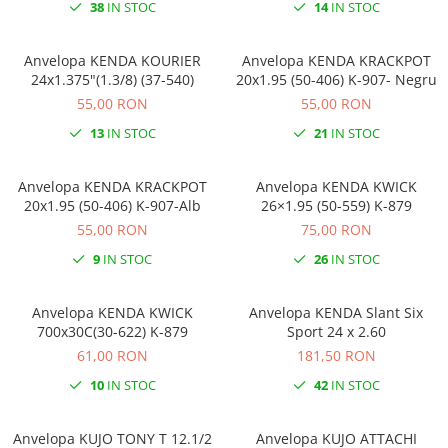
38
IN STOC
14
IN STOC
Anvelopa KENDA KOURIER
Anvelopa KENDA KRACKPOT
24x1.375"(1.3/8) (37-540)
20x1.95 (50-406) K-907- Negru
55,00 RON
55,00 RON
13
IN STOC
21
IN STOC
Anvelopa KENDA KRACKPOT
Anvelopa KENDA KWICK
20x1.95 (50-406) K-907-Alb
26×1.95 (50-559) K-879
55,00 RON
75,00 RON
9
IN STOC
26
IN STOC
Anvelopa KENDA KWICK
Anvelopa KENDA Slant Six
700x30C(30-622) K-879
Sport 24 x 2.60
61,00 RON
181,50 RON
10
IN STOC
42
IN STOC
Anvelopa KUJO TONY T 12.1/2
Anvelopa KUJO ATTACHI