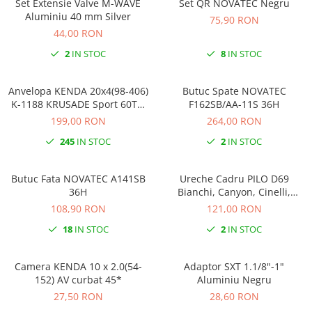
Set Extensie Valve M-WAVE
Set QR NOVATEC Negru
Ochelari
Cosuri pentru Biciclete
Aluminiu 40 mm Silver
ZA Missinglink
75,90 RON
44,00 RON
Ghidoline
Solutii Tubeless
2
IN STOC
8
IN STOC
Huse Șa
Spacere/Axe Butuci/Rulmenti
Mansoane
Cabluri
Anvelopa KENDA 20x4(98-406)
Butuc Spate NOVATEC
Pedale
Camere de bicicleta
K-1188 KRUSADE Sport 60TPI
F162SB/AA-11S 36H
E-Bike
199,00 RON
264,00 RON
Pedale SPD
Accesorii Camere
Accesorii Pedale
245
IN STOC
2
IN STOC
Capete Cablu si Manta
Borsete si Genti
Coliere Șa
Butuc Fata NOVATEC A141SB
Ureche Cadru PILO D69
Protectii Cadru
Accesorii Frane Hidraulice
36H
Bianchi, Canyon, Cinelli,
Șei
Haibike, Kona, Ridley,
108,90 RON
121,00 RON
Distantiere
Stevens, Vitus…
Antifurturi
18
IN STOC
2
IN STOC
Thru Axle
Suport bidon si bidon
Placute Frana Disc
Camera KENDA 10 x 2.0(54-
Adaptor SXT 1.1/8"-1"
Aparatori noroi
Saboti Frana
152) AV curbat 45*
Aluminiu Negru
Oglinda
Roti Fata
27,50 RON
28,60 RON
Pompe