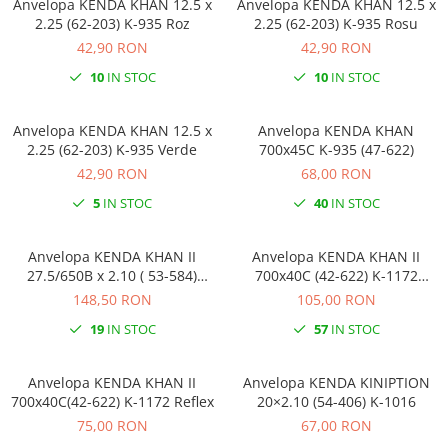
Anvelopa KENDA KHAN 12.5 x
Anvelopa KENDA KHAN 12.5 x
2.25 (62-203) K-935 Roz
2.25 (62-203) K-935 Rosu
42,90 RON
42,90 RON
10
IN STOC
10
IN STOC
Anvelopa KENDA KHAN 12.5 x
Anvelopa KENDA KHAN
2.25 (62-203) K-935 Verde
700x45C K-935 (47-622)
42,90 RON
68,00 RON
5
IN STOC
40
IN STOC
Anvelopa KENDA KHAN II
Anvelopa KENDA KHAN II
27.5/650B x 2.10 ( 53-584)
700x40C (42-622) K-1172
Reflex E-Bike
Crem/Reflex
148,50 RON
105,00 RON
19
IN STOC
57
IN STOC
Anvelopa KENDA KHAN II
Anvelopa KENDA KINIPTION
700x40C(42-622) K-1172 Reflex
20×2.10 (54-406) K-1016
75,00 RON
67,00 RON