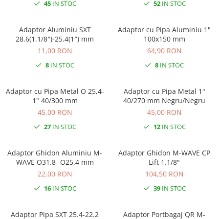
Roti Spate
45
IN STOC
52
IN STOC
Sonerie
Frane V-Brake
Diverse
Adaptor Aluminiu SXT
Adaptor cu Pipa Aluminiu 1"
Set Roti
28.6(1.1/8″)-25.4(1″) mm
100x150 mm
Accesorii Remorca
Suspensii Spate
11,00 RON
64,90 RON
Roti ajutatoare
Butuci Roata
8
IN STOC
8
IN STOC
Scaune pentru Copii
Pinioane
Transport si Depozitare
Adaptor cu Pipa Metal O 25,4-
Adaptor cu Pipa Metal 1"
Schimbator Pinioane
1" 40/300 mm
40/270 mm Negru/Negru
Schimbator Foi
45,00 RON
45,00 RON
Manete Schimbator
27
IN STOC
12
IN STOC
Etrier frana
Adaptor Ghidon Aluminiu M-
Adaptor Ghidon M-WAVE CP
Jante
WAVE O31.8- O25.4 mm
Lift 1.1/8"
Angrenaje
22,00 RON
104,50 RON
Ureche cadru
16
IN STOC
39
IN STOC
Disc frana
Adaptor Pipa SXT 25.4-22.2
Adaptor Portbagaj QR M-
Cuvete