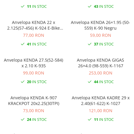
11
IN STOC
43
IN STOC
Anvelopa KENDA 22 x
Anvelopa KENDA 26×1.95 (50-
2.125(57-456) K-924 E-Bike
559) K-90 Negru
Negru
77,00 RON
59,00 RON
41
IN STOC
37
IN STOC
Anvelopa KENDA 27.5(52-584)
Anvelopa KENDA GIGAS
x 2.10 K-935
26×4.0 (98-559) K-1167
99,00 RON
253,00 RON
20
IN STOC
44
IN STOC
Anvelopa KENDA K-907
Anvelopa KENDA KADRE 29 x
KRACKPOT 20x2.25(30TPI)
2.40(61-622) K-1027
73,00 RON
121,00 RON
24
IN STOC
11
IN STOC