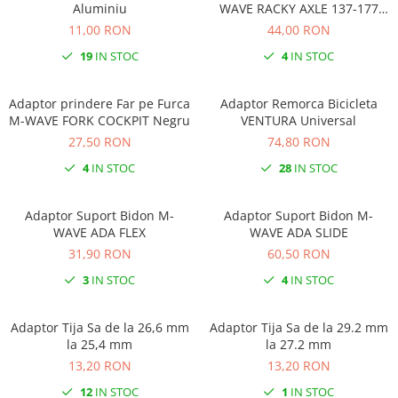
Aluminiu
WAVE RACKY AXLE 137-177
Monobloc
mm
11,00 RON
44,00 RON
19
IN STOC
4
IN STOC
Adaptor prindere Far pe Furca
Adaptor Remorca Bicicleta
M-WAVE FORK COCKPIT Negru
VENTURA Universal
27,50 RON
74,80 RON
4
IN STOC
28
IN STOC
Adaptor Suport Bidon M-
Adaptor Suport Bidon M-
WAVE ADA FLEX
WAVE ADA SLIDE
31,90 RON
60,50 RON
3
IN STOC
4
IN STOC
Adaptor Tija Sa de la 26,6 mm
Adaptor Tija Sa de la 29.2 mm
la 25,4 mm
la 27.2 mm
13,20 RON
13,20 RON
12
IN STOC
1
IN STOC