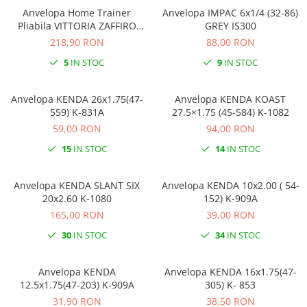
Anvelopa Home Trainer
Anvelopa IMPAC 6x1/4 (32-86)
Pliabila VITTORIA ZAFFIRO
GREY IS300
PRO 23-622 700x23 Rosu
218,90 RON
88,00 RON
5
IN STOC
9
IN STOC
Anvelopa KENDA 26x1.75(47-
Anvelopa KENDA KOAST
559) K-831A
27.5×1.75 (45-584) K-1082
59,00 RON
94,00 RON
15
IN STOC
14
IN STOC
Anvelopa KENDA SLANT SIX
Anvelopa KENDA 10x2.00 ( 54-
20x2.60 K-1080
152) K-909A
165,00 RON
39,00 RON
30
IN STOC
34
IN STOC
Anvelopa KENDA
Anvelopa KENDA 16x1.75(47-
12.5x1.75(47-203) K-909A
305) K- 853
31,90 RON
38,50 RON