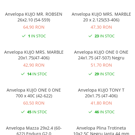
Anvelopa KUJO MR. ROBSEN
Anvelopa KUJO MRS. MARBLE
26x2.10 (54-559)
20 x 2.125(53-406)
64,90 RON
47,30 RON
1
IN STOC
23
IN STOC
Anvelopa KUJO MRS. MARBLE
Anvelopa KUJO ONE 0 ONE
20x1.75(47-406)
24x1.75 (47-507) Negru
42,90 RON
51,70 RON
14
IN STOC
29
IN STOC
Anvelopa KUJO ONE 0 ONE
Anvelopa KUJO TONY T
700 x 40C (42-622)
20x1.75 (47-406)
60,50 RON
41,80 RON
45
IN STOC
46
IN STOC
Anvelopa Mazza 29x2.4 (60-
Anvelopa Plina Trotineta
622) Enduro G2.0
10x2.5C Negru Janta 44 mm