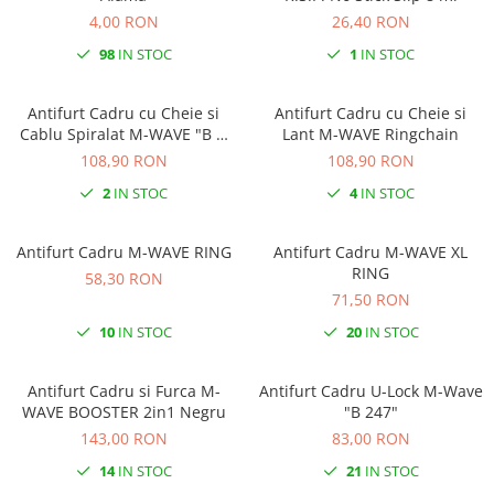
4,00 RON
26,40 RON
98
IN STOC
1
IN STOC
Antifurt Cadru cu Cheie si
Antifurt Cadru cu Cheie si
Cablu Spiralat M-WAVE "B &
Lant M-WAVE Ringchain
S"
108,90 RON
108,90 RON
2
IN STOC
4
IN STOC
Antifurt Cadru M-WAVE RING
Antifurt Cadru M-WAVE XL
RING
58,30 RON
71,50 RON
10
IN STOC
20
IN STOC
Antifurt Cadru si Furca M-
Antifurt Cadru U-Lock M-Wave
WAVE BOOSTER 2in1 Negru
"B 247"
143,00 RON
83,00 RON
14
IN STOC
21
IN STOC