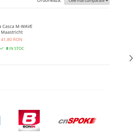
Ordoneaza:
a Casca M-WAVE
Maastricht
41,80 RON
8
IN STOC