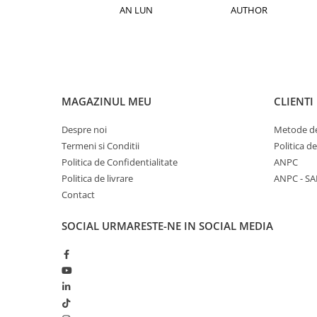
Roti Spate
ACTION
AN LUN
AUTHOR
Sonerie
Frane V-Brake
Diverse
Set Roti
Accesorii Remorca
Suspensii Spate
Roti ajutatoare
Butuci Roata
Scaune pentru Copii
MAGAZINUL MEU
CLIENTI
Pinioane
Transport si Depozitare
Despre noi
Metode de
Schimbator Pinioane
Termeni si Conditii
Politica d
Schimbator Foi
Politica de Confidentialitate
ANPC
Politica de livrare
ANPC - SA
Manete Schimbator
Contact
Etrier frana
Jante
SOCIAL
URMARESTE-NE IN SOCIAL MEDIA
Angrenaje
Ureche cadru
Disc frana
Cuvete