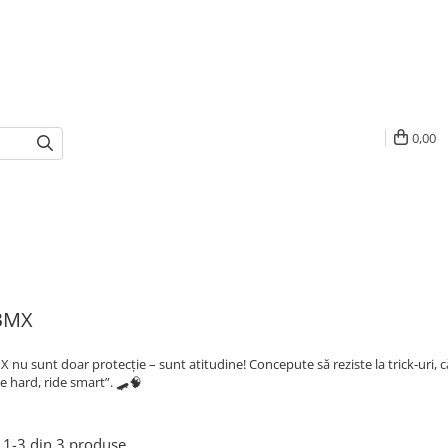
0,00
 BMX
X nu sunt doar protecție – sunt atitudine! Concepute să reziste la trick-uri, c
e hard, ride smart”. 🛹🧠
1-
3
din
3
produse