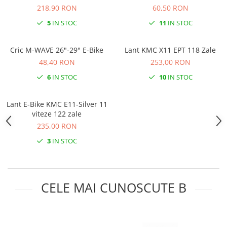
218,90 RON
60,50 RON
Ochelari
Cosuri pentru Biciclete
ZA Missinglink
5
IN STOC
11
IN STOC
Ghidoline
Solutii Tubeless
Huse Șa
Spacere/Axe Butuci/Rulmenti
Cric M-WAVE 26"-29" E-Bike
Lant KMC X11 EPT 118 Zale
Mansoane
Cabluri
48,40 RON
253,00 RON
Pedale
Camere de bicicleta
6
IN STOC
10
IN STOC
Pedale SPD
Accesorii Camere
Accesorii Pedale
Lant E-Bike KMC E11-Silver 11
Capete Cablu si Manta
viteze 122 zale
Borsete si Genti
Coliere Șa
235,00 RON
Protectii Cadru
Accesorii Frane Hidraulice
3
IN STOC
Șei
Distantiere
Antifurturi
Thru Axle
Suport bidon si bidon
Placute Frana Disc
CELE MAI CUNOSCUTE B
Aparatori noroi
Saboti Frana
Oglinda
Roti Fata
Pompe