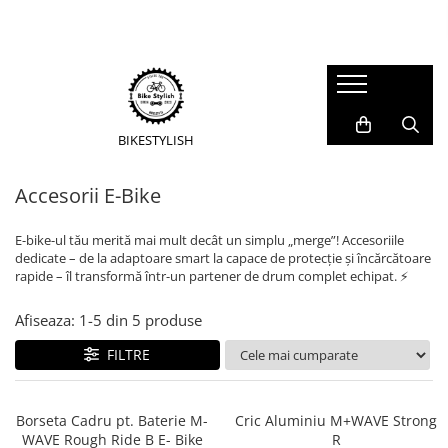
Accesorii
Piese
Scule si intretinere
Echipament
Reflectorizante
Pipe Ghidon
Unelte Speciale
Rucsaci si Bagaje calatorie
Articole copii
Tije Ghidon
BibShorts/Boxeri
Kituri Aerisire/Componente
BIKE
STYLISH
Accesorii Ghidoane si BarEnd
Ghidoane
Solutie de spalat
Casti
(ExtensiiGhidon)
Accesorii E-Bike
Mansoane manete frana Road
Intinzatoare Lant si Directionare
Casti Ciclism Adulti
Accesorii E-Bike
Tije Șa
Casti BMX
Unelte Universale
E-bike-ul tău merită mai mult decât un simplu „merge”! Accesoriile
Protectii si Accesorii E-Bike
Casti Full Face
Valve/Adaptori si Capete
dedicate – de la adaptoare smart la capace de protecție și încărcătoare
Ingrijire si Lubrifiere
rapide – îl transformă într-un partener de drum complet echipat. ⚡
Cricuri E-Bike
Tricouri
Furci
Truse de scule
Lanturi E-Bike
Huse Pantofi
Anvelope pe sarma
Afiseaza:
1-
5
din
5
produse
Uleiuri Minerale
Cricuri de Mijloc
Incalzitoare Maini si Picioare
Anvelope Pliabile
FILTRE
Solutie Curatat Discuri
Lumini
Jachete
Anvelope/Jante E-Bike
Lumini Fata
Caciuli, Sepci si Bandane
Benzi/Protectii Antipana
Seturi Lumini
Borseta Cadru pt. Baterie M-
Cric Aluminiu M+WAVE Strong
Manusi
WAVE Rough Ride B E- Bike
R
Lumini Spate
Lanturi